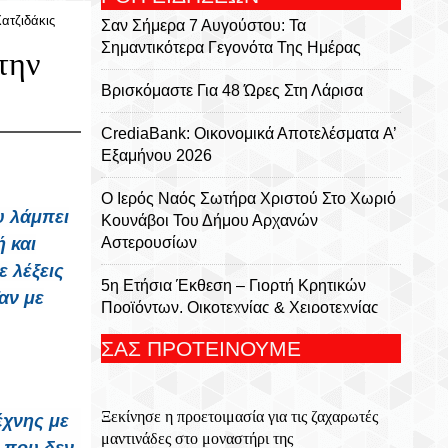
ατζιδάκις
Σαν Σήμερα 7 Αυγούστου: Τα
Σημαντικότερα Γεγονότα Της Ημέρας
την
Βρισκόμαστε Για 48 Ώρες Στη Λάρισα
CrediaBank: Οικονομικά Αποτελέσματα A’
Εξαμήνου 2026
Ο Ιερός Ναός Σωτήρα Χριστού Στο Χωριό
υ λάμπει
Κουνάβοι Του Δήμου Αρχανών
ή και
Αστερουσίων
 λέξεις
5η Ετήσια Έκθεση – Γιορτή Κρητικών
αν με
Προϊόντων, Οικοτεχνίας & Χειροτεχνίας
ΣΑΣ ΠΡΟΤΕΙΝΟΥΜΕ
Το Αρκαλοχώρι Γιόρτασε Τον Προστάτη
Και Πολιούχο Του – Λαμπρός Ο
Εορτασμός Της Μεταμορφώσεως Του
Ξεκίνησε η προετοιμασία για τις ζαχαρωτές
Σωτήρος
έχνης με
μαντινάδες στο μοναστήρι της