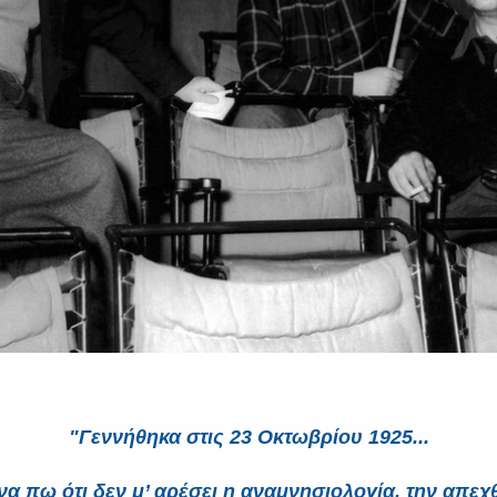
"Γεννήθηκα στις 23 Οκτωβρίου 1925...
να πω ότι δεν μ’ αρέσει η αναμνησιολογία, την απεχ