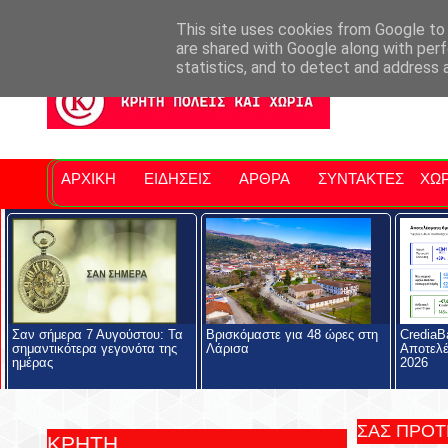
Σητειακά Νέα
Νομός Λασιθίου
Αγαπάμε Ρέθυμνο
Επ
This site uses cookies from Google to d
are shared with Google along with perf
statistics, and to detect and address 
ΑΡΧΙΚΗ
ΕΙΔΗΣΕΙΣ
ΑΡΘΡΑ
ΣΥΝΤΑΚΤΕΣ
ΧΩΡ
Σαν σήμερα 7 Αυγούστου: Τα
Βρισκόμαστε για 48 ώρες στη
CrediaB
σημαντικότερα γεγονότα της
Λάρισα
Αποτελέ
ημέρας
2026
ΣΑΣ ΠΡΟ
ΚΡΗΤΗ