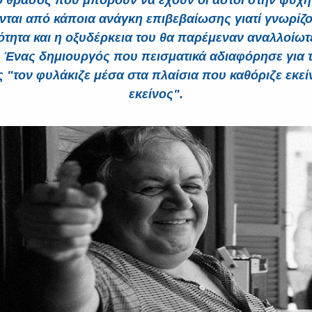
το θράσος που μπορούν να έχουν οι αστοί στην ψυχή
νται από κάποια ανάγκη επιβεβαίωσης γιατί γνωρίζο
ότητα και η οξυδέρκεια του θα παρέμεναν αναλλοίωτ
 Ένας δημιουργός που πεισματικά αδιαφόρησε για 
 "τον φυλάκιζε μέσα στα πλαίσια που καθόριζε εκείν
εκείνος".