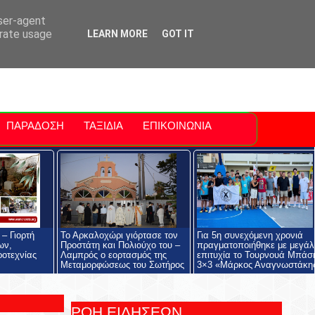
ti Polis
For Sale Sitia
Sitia Airport
user-agent
erate usage
LEARN MORE
GOT IT
ΠΑΡΑΔΟΣΗ
ΤΑΞΙΔΙΑ
ΕΠΙΚΟΙΝΩΝΙΑ
– Γιορτή
Το Αρκαλοχώρι γιόρτασε τον
Για 5η συνεχόμενη χρονιά
ων,
Προστάτη και Πολιούχο του –
πραγματοποιήθηκε με μεγάλ
ροτεχνίας
Λαμπρός ο εορτασμός της
επιτυχία το Τουρνουά Μπάσ
Μεταμορφώσεως του Σωτήρος
3×3 «Μάρκος Αναγνωστάκη
ΡΟΗ ΕΙΔΗΣΕΩΝ