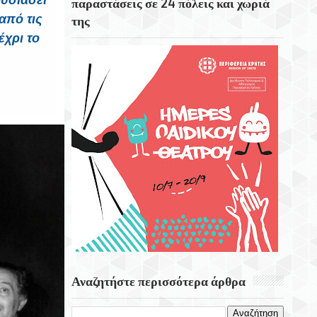
ουσιάσει
παραστάσεις σε 24 πόλεις και χωριά
Εορτή Της Μεταμορφώσεως Του Σωτήρος
από τις
της
Στο Χωριό Απίδια Σητείας - Του Γεωργίου
χρι το
Αυγουστινάκη
Το Εκκλησάκι Του Τιμίου Σταυρού Στο
Στρούμπουλα
6 Αυγούστου 1999 Φεύγει Απο Την Ζωή Η
Ρίτα Σακελαρίου
Αναζητήστε περισσότερα άρθρα