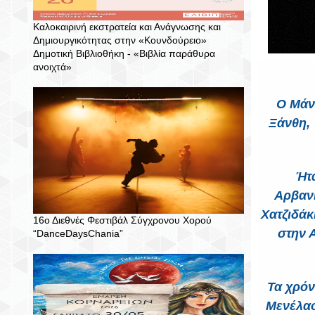
Καλοκαιρινή εκστρατεία και Ανάγνωσης και
Δημιουργικότητας στην «Κουνδούρειο»
Δημοτική Βιβλιοθήκη - «Βιβλία παράθυρα
ανοιχτά»
Ο Μάνο
Ξάνθη, 
Ήτα
Αρβανι
Χατζιδάκ
16ο Διεθνές Φεστιβάλ Σύγχρονου Χορού
στην Α
“DanceDaysChania”
Τα χρόν
Μενέλαο