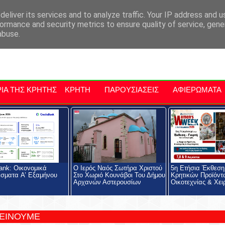
αρχία Μαλεβιζίου
Εκδηλώσεις Στην Κρήτη
Kriti Traveller
Kri
eliver its services and to analyze traffic. Your IP address and 
ormance and security metrics to ensure quality of service, gen
abuse.
ΙΑ ΤΗΣ ΚΡΗΤΗΣ
ΚΡΗΤΗ
ΠΑΡΟΥΣΙΑΣΕΙΣ
ΑΦΙΕΡΩΜΑΤΑ
ank: Οικονομικά
Ο Ιερός Ναός Σωτήρα Χριστού
5η Ετήσια Έκθεση 
σματα A’ Εξαμήνου
Στο Χωριό Κουνάβοι Του Δήμου
Κρητικών Προϊόντ
Αρχανών Αστερουσίων
Οικοτεχνίας & Χει
ΤΕΙΝΟΥΜΕ