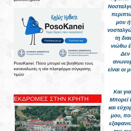
Νοσταλγώ
περιπτώ
μου ή
νοσταλγώ
τη δια
νιώθω έ
Δεν
ανωνυμ
PosoKanei: Πόσο μπορεί να βοηθήσει τους
καταναλωτές η νέα πλατφόρμα σύγκρισης
είναι οι
τιμών
Και γι
ΕΚΔΡΟΜΕΣ ΣΤΗΝ ΚΡΗΤΗ
Μπορεί ί
και εύχο
μου, πο
εξαφανισ