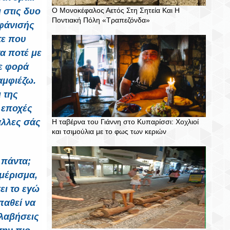
 στις δυο
Ο Μονοκέφαλος Αετός Στη Σητεία Και Η
Ποντιακή Πόλη «Τραπεζόνδα»
αφάνισής
τε που
α ποτέ με
θε φορά
αμφιέζω.
 της
 εποχές
άλλες σάς
Η ταβέρνα του Γιάννη στο Κυπαρίσσι: Χοχλιοί
και τσιμούλια με το φως των κεριών
 πάντα;
αμέρισμα,
ει το εγώ
παθεί να
ολαβήσεις