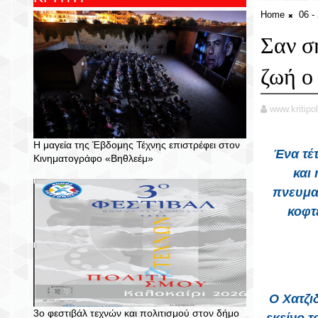
Home
06 
Σαν σ
ζωή ο
www.kritipol
Η μαγεία της Έβδομης Τέχνης επιστρέφει στον
Ένα τέ
Κινηματογράφο «Βηθλεέμ»
και 
πνευματ
κοφτ
Ο Χατζι
3ο φεστιβάλ τεχνών και πολιτισμού στον δήμο