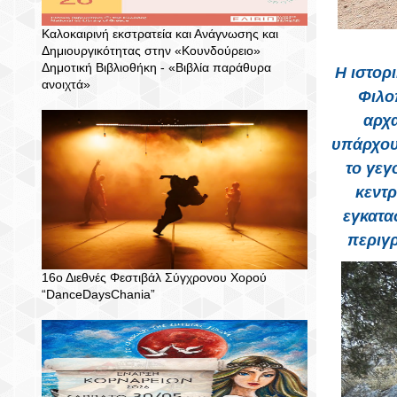
Καλοκαιρινή εκστρατεία και Ανάγνωσης και
Δημιουργικότητας στην «Κουνδούρειο»
Δημοτική Βιβλιοθήκη - «Βιβλία παράθυρα
Η ιστορ
ανοιχτά»
Φιλο
αρχ
υπάρχου
το γεγ
κεντρ
εγκατα
περιγ
16ο Διεθνές Φεστιβάλ Σύγχρονου Χορού
“DanceDaysChania”