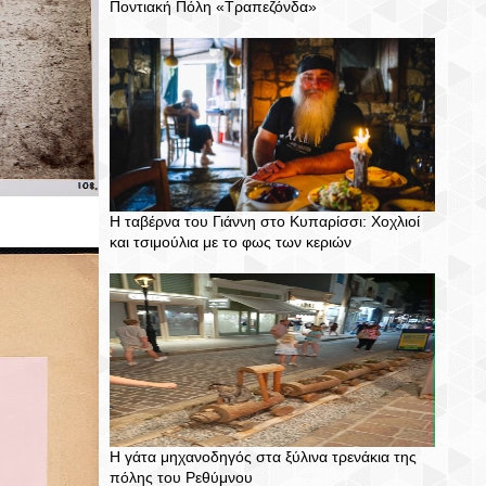
Ποντιακή Πόλη «Τραπεζόνδα»
Η ταβέρνα του Γιάννη στο Κυπαρίσσι: Χοχλιοί
και τσιμούλια με το φως των κεριών
Η γάτα μηχανοδηγός στα ξύλινα τρενάκια της
πόλης του Ρεθύμνου