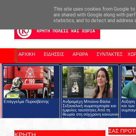
Σητειακά Νέα
Νομός Λασιθίου
Αγαπάμε Ρέθυμνο
Επ
This site uses cookies from Google to d
are shared with Google along with perf
statistics, and to detect and address 
ΑΡΧΙΚΗ
ΕΙΔΗΣΕΙΣ
ΑΡΘΡΑ
ΣΥΝΤΑΚΤΕΣ
ΧΩΡ
Επάγγελμα Πυροσβέστης
Ανδρομάχη Μπούνα-Βάιλα
Αύξηση 
Σεξουαλική σωματεμπορία και
και των
έμφυλες ταυτότητες Από τη
συμπαγ
θεωρία στη σύγχρονη κοινωνική
έρευνα
ΣΑΣ ΠΡΟ
ΚΡΗΤΗ