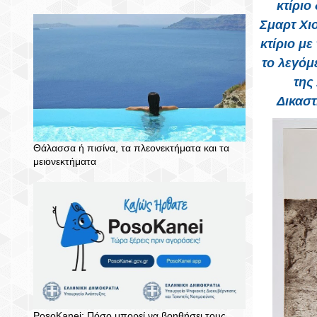
κτίριο
Σμαρτ Χιο
κτίριο μ
το λεγόμ
της
Δικαστ
Θάλασσα ή πισίνα, τα πλεονεκτήματα και τα
μειονεκτήματα
PosoKanei: Πόσο μπορεί να βοηθήσει τους