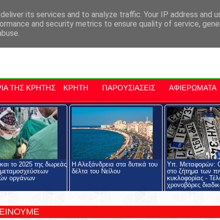
αρχία Μαλεβιζίου
Εκδηλώσεις Στην Κρήτη
Kriti Traveller
Kri
eliver its services and to analyze traffic. Your IP address and 
ormance and security metrics to ensure quality of service, gen
abuse.
ΙΑ ΤΗΣ ΚΡΗΤΗΣ
ΚΡΗΤΗ
ΠΑΡΟΥΣΙΑΣΕΙΣ
ΑΦΙΕΡΩΜΑΤΑ
και το 2025 της δωρεάς
Η Αλεξάνδρεια στα δυτικά του
Υπ. Μεταφορών: Ο
 μεταμοσχεύσεων
δέλτα του Νείλου
στο ζήτημα των π
ών οργάνων
κυκλοφορίας - Τέλ
χρονοβόρες διαδικ
ΤΕΙΝΟΥΜΕ