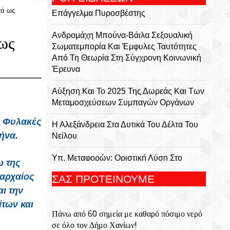
τά ως
Επάγγελμα Πυροσβέστης
Ανδρομάχη Μπούνα-Βάιλα Σεξουαλική
 ως
Σωματεμπορία Και Έμφυλες Ταυτότητες
Από Τη Θεωρία Στη Σύγχρονη Κοινωνική
Έρευνα
Αύξηση Και Το 2025 Της Δωρεάς Και Των
Μεταμοσχεύσεων Συμπαγών Οργάνων
ς Φυλακές
Η Αλεξάνδρεια Στα Δυτικά Του Δέλτα Του
ήνα.
Νείλου
Υπ. Μεταφορών: Οριστική Λύση Στο
ω της
Ζήτημα Των Πινακίδων Κυκλοφορίας -
 αρχαίος
ΣΑΣ ΠΡΟΤΕΙΝΟΥΜΕ
Τέλος Στις Χρονοβόρες Διαδικασίες
ι την
Μήτσος Σταυρακάκης - Περιφρονώ Τσ'
των και
Πάνω από 60 σημεία με καθαρό πόσιμο νερό
Αλήθειες Σας, Μισώ Τα Ψέματά Σας
σε όλο τον Δήμο Χανίων!