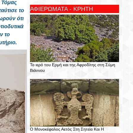
ό Τόμας
ΑΦΙΕΡΩΜΑΤΑ - ΚΡΗΤΗ
ταύτισε το
ωρούν ότι
τιοδυτικά
ν το
ωτήριο.
Το ιερό του Ερμή και της Αφροδίτης στη Σύμη
Βιάννου
Ο Μονοκέφαλος Αετός Στη Σητεία Και Η