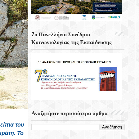
Κενά Στο Ρυθμιστικό Πλαίσιο Των
Καλλυντικών Για Τα Χείλη Εντοπίζουν
Ερευνητές
7ο Πανελλήνιο Συνέδριο
Σαν Σήμερα 8 Αυγούστου 1944
Κοινωνιολογίας της Εκπαίδευσης
Πραγματοποιήτε Το Σαμποτάζ Της
Δαμάστας
Η Μεγαλύτερη Γιορτή Της Πατάτας
Επιστρέφει Για Ακόμα Μια Χρονιά Στο
Τζερμιάδο Οροπεδίου Λασιθίου
Αναζητήστε περισσότερα άρθρα
είπια του
κράτη. Το