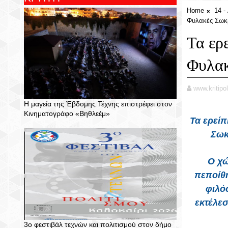
Home
14 
Φυλακές Σωκ
Τα ερ
Φυλακ
www.kritipol
Η μαγεία της Έβδομης Τέχνης επιστρέφει στον
Κινηματογράφο «Βηθλεέμ»
Τα ερείπ
Σωκ
Ο χώ
πεποίθη
φιλό
εκτέλε
3ο φεστιβάλ τεχνών και πολιτισμού στον δήμο