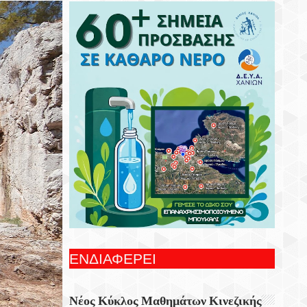
Κυκλοφόρησε Από Τις Εκδόσεις Επίμετρο
Το Αστυνομικό Μυθιστόρημα Της
Κατερίνας Πανούση Οι Ρόλοι.
Σεβασμός Σε Κάθε Ζωή: Ενημέρωση Για
Τις Υποχρεώσεις Των Ιδιοκτητών Ζώων
Συντροφιάς
9 Αυγούστου 1978 Ο Ηρακλειώτης
Πιλότος Της Ολυμπιακής Που Πέταξε Το
Τεράστιο Τζάμπο Με Έναν Κατεστραμμένο
Κινητήρα Πάνω Από Τις Πολυκατοικίες
Της Αθήνας
Ειδικό Χωροταξικό Για Τον Τουρισμό: Οι
Νέοι Κανόνες Για Επενδύσεις, Νησιά Και
Προορισμούς Υπό Πίεση
ΕΝΔΙΑΦΕΡΕΙ
Σαν Σήμερα 9 Αυγούστου: Τα
Σημαντικότερα Γεγονότα Της Ημέρας
Νέος Κύκλος Μαθημάτων Κινεζικής