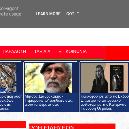
ti Polis
For Sale Sitia
Sitia Airport
user-agent
erate usage
LEARN MORE
GOT IT
ΠΑΡΑΔΟΣΗ
ΤΑΞΙΔΙΑ
ΕΠΙΚΟΙΝΩΝΙΑ
ριστική λύση
Μήτσος Σταυρακάκης -
Κυκλοφόρησε από τις Εκδόσ
ινακίδων
Περιφρονώ τσ' αλήθειες σας,
Επίμετρο το αστυνομικό
ος στις
μισώ τα ψέματά σας
μυθιστόρημα της Κατερίνας
ασίες
Πανούση Οι ρόλοι.
ΡΟΗ ΕΙΔΗΣΕΩΝ