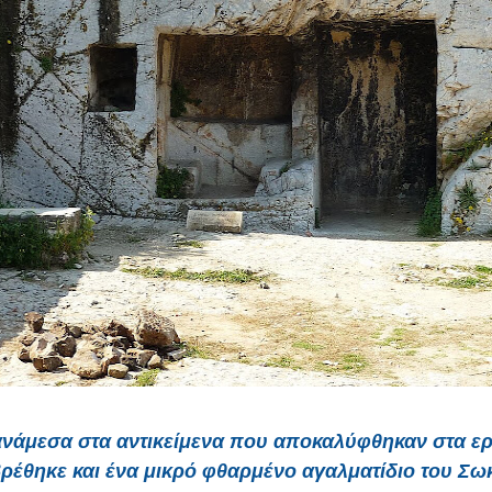
νάμεσα στα αντικείμενα που αποκαλύφθηκαν στα ερ
βρέθηκε και ένα μικρό φθαρμένο αγαλματίδιο του Σω