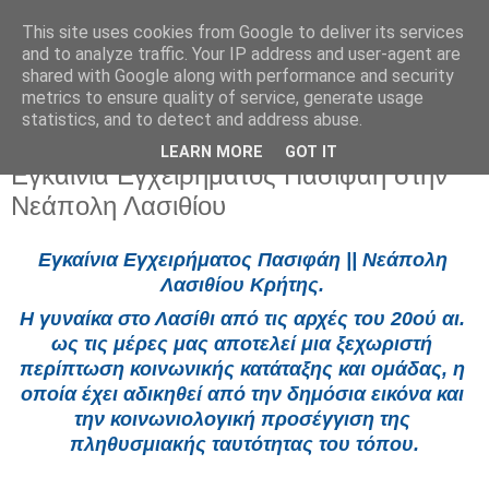
This site uses cookies from Google to deliver its services
and to analyze traffic. Your IP address and user-agent are
shared with Google along with performance and security
metrics to ensure quality of service, generate usage
statistics, and to detect and address abuse.
LEARN MORE
GOT IT
Παρασκευή 5 Ιουνίου 2026
Εγκαίνια Εγχειρήματος Πασιφάη στην
Νεάπολη Λασιθίου
Εγκαίνια Εγχειρήματος Πασιφάη || Νεάπολη 
Λασιθίου Κρήτης. 
Η γυναίκα στο Λασίθι από τις αρχές του 20ού αι. 
ως τις μέρες μας αποτελεί μια ξεχωριστή 
περίπτωση κοινωνικής κατάταξης και ομάδας, η 
οποία έχει αδικηθεί από την δημόσια εικόνα και 
την κοινωνιολογική προσέγγιση της 
πληθυσμιακής ταυτότητας του τόπου.