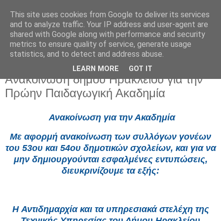
This site uses cookies from Google to deliver its services
and to analyze traffic. Your IP address and user-agent are
shared with Google along with performance and security
metrics to ensure quality of service, generate usage
statistics, and to detect and address abuse.
LEARN MORE
GOT IT
Παρασκευή 5 Ιουνίου 2026
Ανακοίνωση δήμου Ηρακλείου για την
Πρώην Παιδαγωγική Ακαδημία
Ανακοίνωση για την Ακαδημία
Με αφορμή ανακοίνωση των συλλόγων γονέων
του 53ου και 54ου δημοτικών σχολείων, και για να
μην δημιουργούνται εσφαλμένες εντυπώσεις,
διευκρινίζουμε τα εξής:
H Αντιδημαρχία και τα υπηρεσιακά στελέχη της
Τεχνικής Υπηρεσίας του Δήμου Ηρακλείου