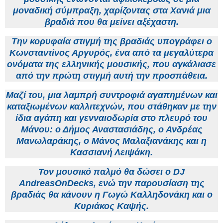
μοναδική σύμπραξη, χαρίζοντας στα Χανιά μια
βραδιά που θα μείνει αξέχαστη.
Την κορυφαία στιγμή της βραδιάς υπογράφει
ο
Κωνσταντίνος Αργυρός
, ένα από τα μεγαλύτερα
ονόματα της ελληνικής μουσικής, που αγκάλιασε
από την πρώτη στιγμή αυτή την προσπάθεια.
Μαζί του, μια λαμπρή συντροφιά αγαπημένων και
καταξιωμένων καλλιτεχνών, που στάθηκαν με την
ίδια αγάπη και γενναιοδωρία στο πλευρό του
Μάνου
: ο Δήμος Αναστασιάδης, ο Ανδρέας
Μανωλαράκης, ο Μάνος Μαλαξιανάκης και η
Κασσιανή Λειψάκη.
Τον μουσικό παλμό θα δώσει ο
DJ
AndreasOnDecks
, ενώ την παρουσίαση της
βραδιάς θα κάνουν η
Γωγώ Καλληδονάκη
και ο
Κυριάκος Καψής.