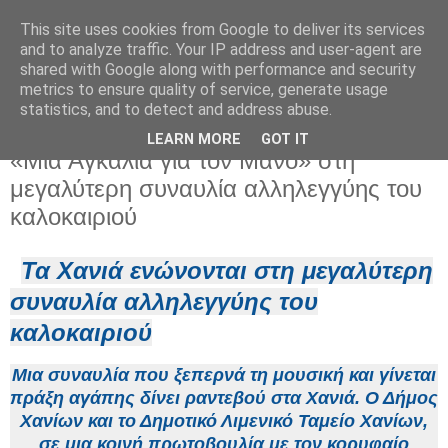
This site uses cookies from Google to deliver its services
and to analyze traffic. Your IP address and user-agent are
shared with Google along with performance and security
metrics to ensure quality of service, generate usage
statistics, and to detect and address abuse.
LEARN MORE
GOT IT
Δευτέρα 22 Ιουνίου 2026
«Μια Αγκαλιά για τον Μάνο» στη
μεγαλύτερη συναυλία αλληλεγγύης του
καλοκαιριού
Τα Χανιά ενώνονται στη μεγαλύτερη
συναυλία αλληλεγγύης του
καλοκαιριού
Μια συναυλία που ξεπερνά τη μουσική και γίνεται
πράξη αγάπης δίνει ραντεβού στα Χανιά. Ο
Δήμος
Χανίων
και το
Δημοτικό Λιμενικό Ταμείο Χανίων,
σε μια κοινή πρωτοβουλία με τον κορυφαίο