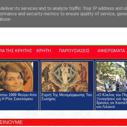
αρχία Μαλεβιζίου
Εκδηλώσεις Στην Κρήτη
Kriti Traveller
Kri
eliver its services and to analyze traffic. Your IP address and 
ormance and security metrics to ensure quality of service, gen
abuse.
ΙΑ ΤΗΣ ΚΡΗΤΗΣ
ΚΡΗΤΗ
ΠΑΡΟΥΣΙΑΣΕΙΣ
ΑΦΙΕΡΩΜΑΤΑ
στου 1999 Φεύγει Απο
Eορτή Της Μεταμόρφωσης Του
«Ο Κύκλος του Πολ
 Η Ρίτα Σακελαρίου
Σωτήρος
Ξεναγήσεις και ό
δράσεις σε Καστέλ
και Λιλιανό
ΤΕΙΝΟΥΜΕ