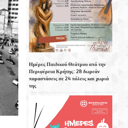
Σύμη Βιάννου
Η Σαντορίνη Ή Θήρα Από Τους
Διασημότερους Ταξιδιωτικούς
Προορισμούς Του Κόσμου.
Ο Μονοκέφαλος Αετός Στη Σητεία Και Η
Ποντιακή Πόλη «Τραπεζόνδα»
Ημέρες Παιδικού Θεάτρου από την
Περιφέρεια Κρήτης: 28 δωρεάν
παραστάσεις σε 24 πόλεις και χωριά
της