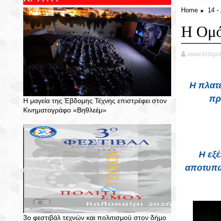
Home
14 
Η Ομό
www.kritipol
Η πλατ
πρ
Η μαγεία της Έβδομης Τέχνης επιστρέφει στον
Κινηματογράφο «Βηθλεέμ»
Η εξέ
αποτυπών
3ο φεστιβάλ τεχνών και πολιτισμού στον δήμο