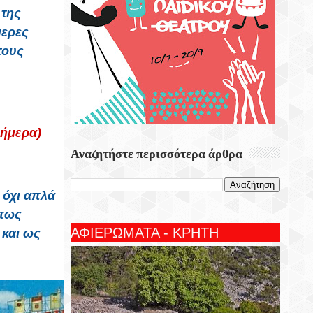
 της
μερες
τους
Σήμερα)
Αναζητήστε περισσότερα άρθρα
 όχι απλά
όπως
ΑΦΙΕΡΩΜΑΤΑ - ΚΡΗΤΗ
 και ως