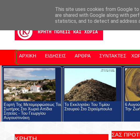
Σητειακά Νέα
Νομός Λασιθίου
Αγαπάμε Ρέθυμνο
Επ
This site uses cookies from Google to d
are shared with Google along with perf
statistics, and to detect and address 
ΑΡΧΙΚΗ
ΕΙΔΗΣΕΙΣ
ΑΡΘΡΑ
ΣΥΝΤΑΚΤΕΣ
ΧΩΡ
Εορτή Της Μεταμορφώσεως Του
Το Εκκλησάκι Του Τιμίου
6 Αυγού
Σωτήρος Στο Χωριό Απίδια
Σταυρού Στο Στρούμπουλα
Την Ζωή
Σητείας - Του Γεωργίου
Αυγουστινάκη
ΣΑΣ ΠΡΟ
ΚΡΗΤΗ