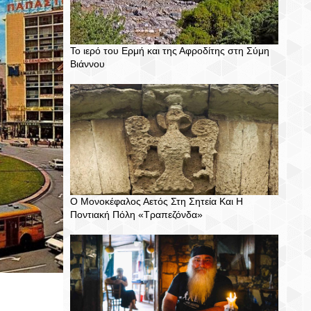
Το ιερό του Ερμή και της Αφροδίτης στη Σύμη
Βιάννου
Ο Μονοκέφαλος Αετός Στη Σητεία Και Η
Ποντιακή Πόλη «Τραπεζόνδα»