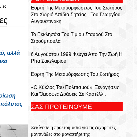
νίες
Εορτή Της Μεταμορφώσεως Του Σωτήρος
Στο Χωριό Απίδια Σητείας - Του Γεωργίου
ες
Αυγουστινάκη
Το Εκκλησάκι Του Τιμίου Σταυρού Στο
Στρούμπουλα
ό, αλλά
6 Αυγούστου 1999 Φεύγει Απο Την Ζωή Η
ικό
Ρίτα Σακελαρίου
Eορτή Της Μεταμόρφωσης Του Σωτήρος
«Ο Κύκλος Του Πολιτισμού»: Ξεναγήσεις
Και Όμορφες Δράσεις Σε Καστέλλι,
λοίωση
Διαβαϊδέ Και Λιλιανό
 απόλυτος
ΣΑΣ ΠΡΟΤΕΙΝΟΥΜΕ
Πλήθος Πιστών Ανηφορίζουν Για Να
Ανάψουν Ένα Κεράκι Στο Εκκλησάκι Του
Ξεκίνησε η προετοιμασία για τις ζαχαρωτές
Αφέντη Χριστού Στον Γιούχτα
μαντινάδες στο μοναστήρι της