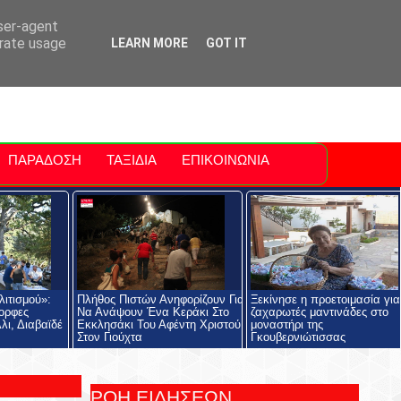
ti Polis
For Sale Sitia
Sitia Airport
user-agent
erate usage
LEARN MORE
GOT IT
ΠΑΡΑΔΟΣΗ
ΤΑΞΙΔΙΑ
ΕΠΙΚΟΙΝΩΝΙΑ
ιτισμού»:
Πλήθος Πιστών Ανηφορίζουν Για
Ξεκίνησε η προετοιμασία για 
μορφες
Να Ανάψουν Ένα Κεράκι Στο
ζαχαρωτές μαντινάδες στο
λι, Διαβαϊδέ
Εκκλησάκι Του Αφέντη Χριστού
μοναστήρι της
Στον Γιούχτα
Γκουβερνιώτισσας
ΡΟΗ ΕΙΔΗΣΕΩΝ