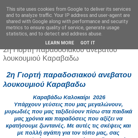
This site uses cookies from Google to deliver its services
and to analyze traffic. Your IP address and user-agent are
shared with Google along with performance and security
metrics to ensure quality of service, generate usage
statistics, and to detect and address abuse.
LEARN MORE
GOT IT
Τετάρτη 17 Ιουνίου 2026
2η Γιορτή παραδοσιακού ανεβατου
λουκουμιού Καραβαδω
2η 
Γιορτή παραδοσιακού ανεβατου 
λουκουμιού Καραβαδω
Καραβάδω Καλοκαίρι  2026
Υπάρχουν γεύσεις που μας μεγαλώνουν, 
μυρωδιές που μας ταξιδεύουν πίσω στα παιδικά 
μας χρόνια και παραδόσεις που αξίζει να 
κρατήσουμε ζωντανές. Με αυτές τις σκέψεις και 
με πολλή αγάπη για τον τόπο μας, σας 