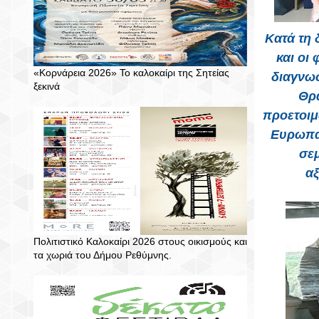
Κατά τη 
και οι
«Κορνάρεια 2026» Το καλοκαίρι της Σητείας
διαγνωσ
ξεκινά
Θρ
προετοιμ
Ευρωπαϊ
σεμ
αξ
Πολιτιστικό Καλοκαίρι 2026 στους οικισμούς και
τα χωριά του Δήμου Ρεθύμνης.