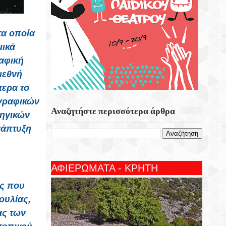
τα οποία
μικά
αφική
ιεθνή
τερα το
ωγραφικών
Αναζητήστε περισσότερα άρθρα
τηγικών
νάπτυξη
ΑΦΙΕΡΩΜΑΤΑ - ΚΡΗΤΗ
ας που
ουλίας,
ας των