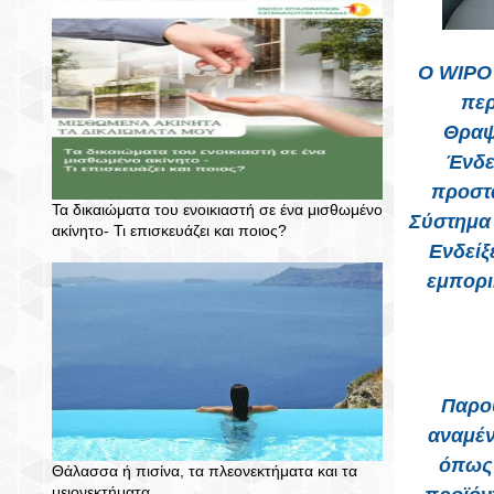
Ο WIPO 
περ
Θραψ
Ένδε
προστα
Τα δικαιώματα του ενοικιαστή σε ένα μισθωμένο
Σύστημα 
ακίνητο- Τι επισκευάζει και ποιος?
Ενδείξ
εμπορι
Παρου
αναμέν
όπως 
Θάλασσα ή πισίνα, τα πλεονεκτήματα και τα
μειονεκτήματα