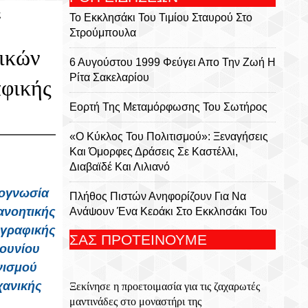
ς
Το Εκκλησάκι Του Τιμίου Σταυρού Στο
Στρούμπουλα
ικών
6 Αυγούστου 1999 Φεύγει Απο Την Ζωή Η
Ρίτα Σακελαρίου
φικής
Eορτή Της Μεταμόρφωσης Του Σωτήρος
«Ο Κύκλος Του Πολιτισμού»: Ξεναγήσεις
Και Όμορφες Δράσεις Σε Καστέλλι,
Διαβαϊδέ Και Λιλιανό
νογνωσία
Πλήθος Πιστών Ανηφορίζουν Για Να
ανοητικής
Ανάψουν Ένα Κεράκι Στο Εκκλησάκι Του
Αφέντη Χριστού Στον Γιούχτα
ωγραφικής
ΣΑΣ ΠΡΟΤΕΙΝΟΥΜΕ
Ιουνίου
Ξεκίνησε Η Προετοιμασία Για Τις
νισμού
Ζαχαρωτές Μαντινάδες Στο Μοναστήρι
χανικής
Ξεκίνησε η προετοιμασία για τις ζαχαρωτές
Της Γκουβερνιώτισσας
μαντινάδες στο μοναστήρι της