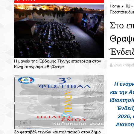
Home
01 
Προστατευόμε
Στο ε
Θραψα
Ένδει
Η μαγεία της Έβδομης Τέχνης επιστρέφει στον
www.kritipol
Κινηματογράφο «Βηθλεέμ»
Η εναρ
και την 
Ιδιοκτησ
Ένδειξ
2026,
Διανοη
3ο φεστιβάλ τεχνών και πολιτισμού στον δήμο