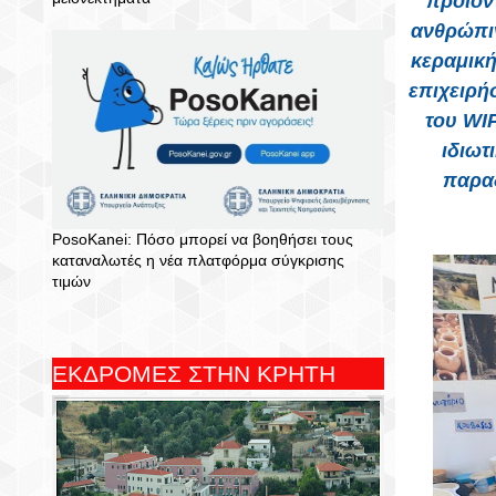
προϊόν
ανθρώπιν
κεραμική
επιχειρή
του WI
ιδιωτ
παραδ
PosoKanei: Πόσο μπορεί να βοηθήσει τους
καταναλωτές η νέα πλατφόρμα σύγκρισης
τιμών
ΕΚΔΡΟΜΕΣ ΣΤΗΝ ΚΡΗΤΗ