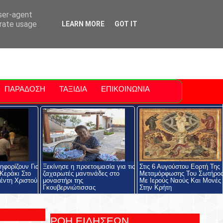
ti Polis
For Sale Sitia
Sitia Airport
user-agent
erate usage
LEARN MORE
GOT IT
ΠΑΡΑΔΟΣΗ
ΤΑΞΙΔΙΑ
ΕΠΙΚΟΙΝΩΝΙΑ
ηφορίζουν Για
Ξεκίνησε η προετοιμασία για τις
Στις 6 Αυγούστου Εορτή Της
Κεράκι Στο
ζαχαρωτές μαντινάδες στο
Μεταμόρφωσης Του Σωτήρο
έντη Χριστού
μοναστήρι της
Με Ιερούς Ναούς Και Μονές
Γκουβερνιώτισσας
Στην Κρήτη
ΡΟΗ ΕΙΔΗΣΕΩΝ