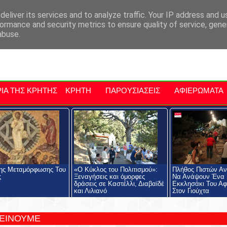
αρχία Μαλεβιζίου
Εκδηλώσεις Στην Κρήτη
Kriti Traveller
Kri
eliver its services and to analyze traffic. Your IP address and 
ormance and security metrics to ensure quality of service, gen
abuse.
ΙΑ ΤΗΣ ΚΡΗΤΗΣ
ΚΡΗΤΗ
ΠΑΡΟΥΣΙΑΣΕΙΣ
ΑΦΙΕΡΩΜΑΤΑ
ης Μεταμόρφωσης Του
«Ο Κύκλος του Πολιτισμού»:
Πλήθος Πιστών Αν
ς
Ξεναγήσεις και όμορφες
Να Ανάψουν Ένα 
δράσεις σε Καστέλλι, Διαβαϊδέ
Εκκλησάκι Του Αφ
και Λιλιανό
Στον Γιούχτα
ΤΕΙΝΟΥΜΕ