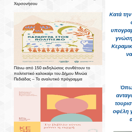
Χερσονήσου
Κατά την
υπογραμ
γνώσης
Κεραμικ
να
Πάνω από 150 εκδηλώσεις συνθέτουν το
πολιτιστικό καλοκαίρι του Δήμου Μινώα
Πεδιάδας – To αναλυτικό πρόγραμμα
Όπως
ανταγ
τουρισ
οφέλη γ