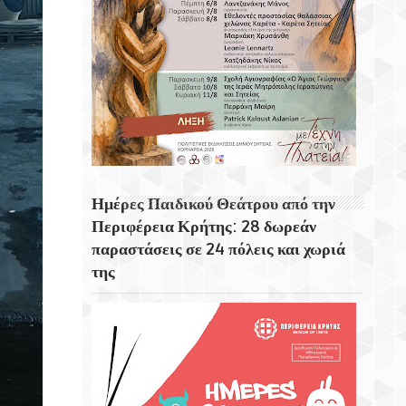
Προορισμούς Του Κόσμου.
Ο Μονοκέφαλος Αετός Στη Σητεία Και Η
Ποντιακή Πόλη «Τραπεζόνδα»
Το Ρολόι Στη Βορειοανατολική Γωνιά Του
Δημοτικού Κήπου Χανίων
Ημέρες Παιδικού Θεάτρου από την
Περιφέρεια Κρήτης: 28 δωρεάν
παραστάσεις σε 24 πόλεις και χωριά
της