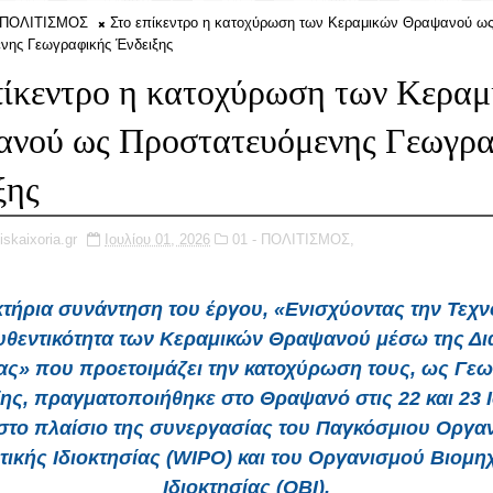
- ΠΟΛΙΤΙΣΜΟΣ
Στο επίκεντρο η κατοχύρωση των Κεραμικών Θραψανού ω
νης Γεωγραφικής Ένδειξης
πίκεντρο η κατοχύρωση των Κεραμ
νού ως Προστατευόμενης Γεωγρα
ξης
iskaixoria.gr
Ιουλίου 01, 2026
01 - ΠΟΛΙΤΙΣΜΟΣ,
κτήρια συνάντηση του έργου, «Ενισχύοντας την Τεχ
Αυθεντικότητα των Κεραμικών Θραψανού μέσω της Δι
ίας» που προετοιμάζει την κατοχύρωση τους, ως Γε
ης, πραγματοποιήθηκε στο Θραψανό στις 22 και 23 
 στο πλαίσιο της συνεργασίας του Παγκόσμιου Οργα
τικής Ιδιοκτησίας (WIPO) και του Οργανισμού Βιομη
Ιδιοκτησίας (ΟΒΙ).