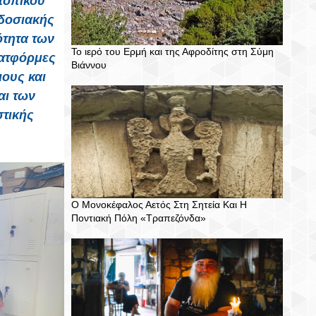
τοπικού
αδοσιακής
ότητα των
Το ιερό του Ερμή και της Αφροδίτης στη Σύμη
λατφόρμες
Βιάννου
ους και
αι των
στικής
Ο Μονοκέφαλος Αετός Στη Σητεία Και Η
Ποντιακή Πόλη «Τραπεζόνδα»