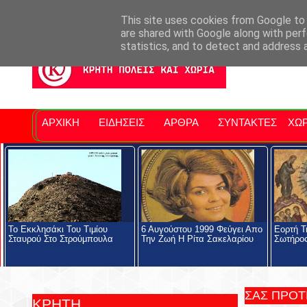
Σητειακά Νέα
Νομός Λασιθίου
Αγαπάμε Ρέθυμνο
Επ
This site uses cookies from Google to d
are shared with Google along with perf
statistics, and to detect and address 
ΑΡΧΙΚΗ
ΕΙΔΗΣΕΙΣ
ΑΡΘΡΑ
ΣΥΝΤΑΚΤΕΣ
ΧΩΡ
Το Εκκλησάκι Του Τιμίου
6 Αυγούστου 1999 Φεύγει Απο
Eορτή Τ
Σταυρού Στο Στρούμπουλα
Την Ζωή Η Ρίτα Σακελαρίου
Σωτήρο
ΣΑΣ ΠΡΟ
ΚΡΗΤΗ