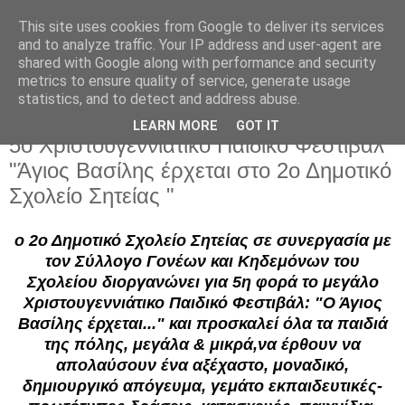
This site uses cookies from Google to deliver its services
and to analyze traffic. Your IP address and user-agent are
shared with Google along with performance and security
metrics to ensure quality of service, generate usage
statistics, and to detect and address abuse.
LEARN MORE
GOT IT
Σάββατο 17 Δεκεμβρίου 2022
5ο Χριστουγεννιάτικο Παιδικό Φεστιβάλ
"Άγιος Βασίλης έρχεται στο 2ο Δημοτικό
Σχολείο Σητείας "
ο 2ο Δημοτικό Σχολείο Σητείας σε συνεργασία με
τον Σύλλογο Γονέων και Κηδεμόνων του
Σχολείου διοργανώνει για 5η φορά το μεγάλο
Χριστουγεννιάτικο Παιδικό Φεστιβάλ: "Ο Άγιος
Βασίλης έρχεται..." και προσκαλεί όλα τα παιδιά
της πόλης, μεγάλα & μικρά,να έρθουν να
απολαύσουν ένα αξέχαστο, μοναδικό,
δημιουργικό απόγευμα, γεμάτο εκπαιδευτικές-