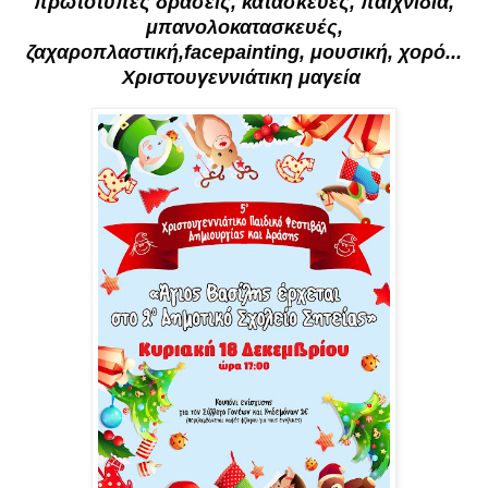
πρωτότυπες δράσεις, κατασκευές, παιχνίδια,
μπανολοκατασκευές,
ζαχαροπλαστική,facepainting, μουσική, χορό...
Χριστουγεννιάτικη μαγεία