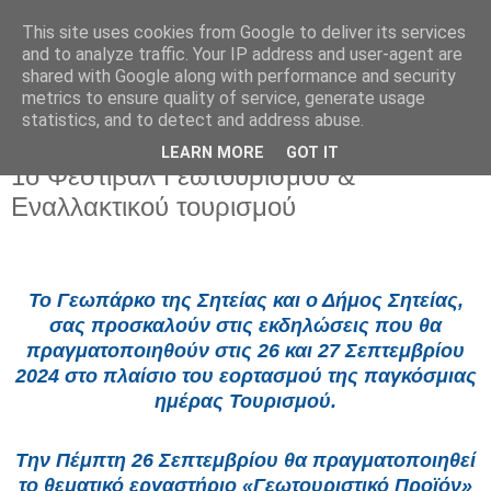
This site uses cookies from Google to deliver its services
and to analyze traffic. Your IP address and user-agent are
shared with Google along with performance and security
metrics to ensure quality of service, generate usage
statistics, and to detect and address abuse.
LEARN MORE
GOT IT
Παρασκευή 20 Σεπτεμβρίου 2024
1o Φεστιβάλ Γεωτουρισμού &
Εναλλακτικού τουρισμού
Το Γεωπάρκο της Σητείας και ο Δήμος Σητείας,
σας προσκαλούν στις εκδηλώσεις που θα
πραγματοποιηθούν στις 26 και 27 Σεπτεμβρίου
2024 στο πλαίσιο του εορτασμού της παγκόσμιας
ημέρας Τουρισμού.
Την
Πέμπτη 26 Σεπτεμβρίου θα πραγματοποιηθεί
το θεματικό εργαστήριο «Γεωτουριστικό Προϊόν»