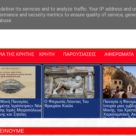
αρχία Μαλεβιζίου
Εκδηλώσεις Στην Κρήτη
Kriti Traveller
Kri
eliver its services and to analyze traffic. Your IP address and 
ormance and security metrics to ensure quality of service, gen
abuse.
ΙΑ ΤΗΣ ΚΡΗΤΗΣ
ΚΡΗΤΗ
ΠΑΡΟΥΣΙΑΣΕΙΣ
ΑΦΙΕΡΩΜΑΤΑ
 Μονή Παναγίας
Ο Φτερωτός Λέοντας Του
Παναγία η Φανερ
ένης Ιεράπετρας» Νέα
Φρουρίου Κούλε
Ιστορία μιας εμβλ
της Ιεράς Μητροπόλεως
Μονής, του Χριστ
νης και Σητείας
Χαραλαμπάκη, Ακ
Προέδρου της Ριζα
Εκκλησιαστικής Σχ
Ριζαρείου Ιδρύματ
ΤΕΙΝΟΥΜΕ