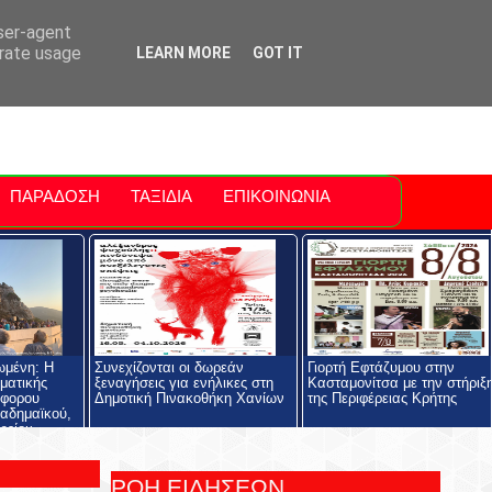
ti Polis
For Sale Sitia
Sitia Airport
user-agent
erate usage
LEARN MORE
GOT IT
ΠΑΡΑΔΟΣΗ
ΤΑΞΙΔΙΑ
ΕΠΙΚΟΙΝΩΝΙΑ
ωμένη: Η
Συνεχίζονται οι δωρεάν
Γιορτή Εφτάζυμου στην
ηματικής
ξεναγήσεις για ενήλικες στη
Κασταμονίτσα με την στήριξ
όφορου
Δημοτική Πινακοθήκη Χανίων
της Περιφέρειας Κρήτης
αδημαϊκού,
ρείου
ολής και του
ος
ΡΟΗ ΕΙΔΗΣΕΩΝ