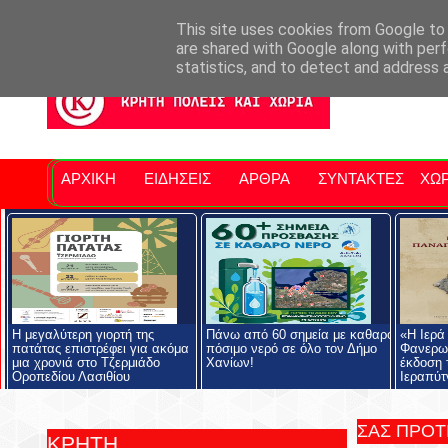
Σητειακά Νέα
Νομός Λασιθίου
Αγαπάμε Ρέθυμνο
Επ
This site uses cookies from Google to d
are shared with Google along with perf
statistics, and to detect and address 
ΑΡΧΙΚΗ
ΕΙΔΗΣΕΙΣ
ΑΡΘΡΑ
ΣΥΝΤΑΚΤΕΣ
ΧΩΡ
Η μεγαλύτερη γιορτή της
Πάνω από 60 σημεία με καθαρό
«Η Ιερά
πατάτας επιστρέφει για ακόμα
πόσιμο νερό σε όλο τον Δήμο
Φανερωμ
μια χρονιά στο Τζερμιάδο
Χανίων!
έκδοση 
Οροπεδίου Λασιθίου
Ιεραπύτ
ΣΑΣ ΠΡΟ
ΚΡΗΤΗ