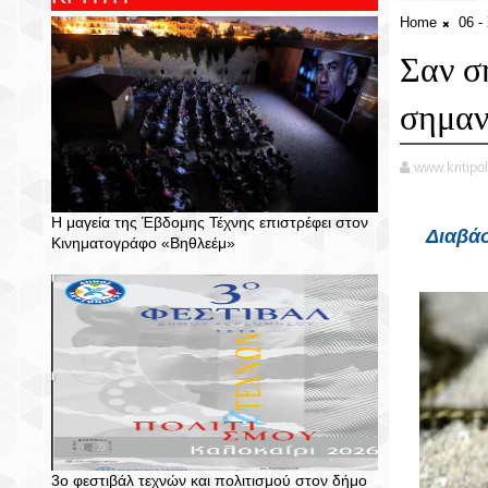
Home
06 
Σαν σ
σημαν
www.kritipol
Η μαγεία της Έβδομης Τέχνης επιστρέφει στον
Διαβάσ
Κινηματογράφο «Βηθλεέμ»
3ο φεστιβάλ τεχνών και πολιτισμού στον δήμο