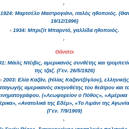
1924:
Μαρτσέλο Μαστρογιάνι, ιταλός ηθοποιός. (Θα
19/12/1996)
1934:
Μπριζίτ Μπαρντό, γαλλίδα ηθοποιός.
Θάνατοι
91:
Μάιλς Ντέιβις, αμερικανός συνθέτης και τρομπετί
της τζαζ. (Γεν. 26/5/1926)
2003:
Ελία Καζάν, (Ηλίας Καζαντζόγλου), ελληνικής
αταγωγής αμερικανός σκηνοθέτης του θεάτρου και τ
κινηματογράφου. («Λεωφορείον ο Πόθος», «Αμέρικα 
έρικα», «Ανατολικά της Εδέμ», «Το Λιμάνι της Αγωνία
(Γεν. 7/9/1909)