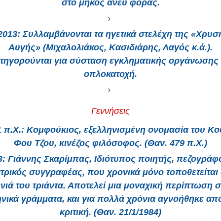
στο μήκος άνευ φοράς.
2013:
Συλλαμβάνονται τα ηγετικά στελέχη της «Χρυσ
Αυγής» (Μιχαλολιάκος, Κασιδιάρης, Λαγός κ.ά.).
τηγορούνται για σύσταση εγκληματικής οργάνωσης 
οπλοκατοχή.
Γεννήσεις
 π.Χ.
: Κομφούκιος, εξελληνισμένη ονομασία του Κο
Φου Τζου, κινέζος φιλόσοφος. (Θαν. 479 π.Χ.)
3:
Γιάννης Σκαρίμπας, Ιδιότυπος ποιητής, πεζογράφο
τρικός συγγραφέας, που χρονικά μόνο τοποθετείται
νιά του τριάντα. Αποτελεί μια μοναχική περίπτωση 
νικά γράμματα, και για πολλά χρόνια αγνοήθηκε απ
κριτική. (Θαν. 21/1/1984)