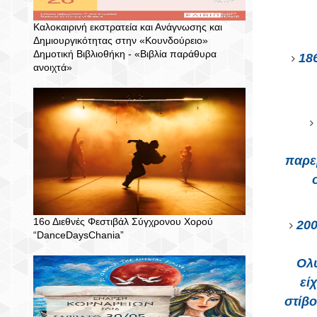
Καλοκαιρινή εκστρατεία και Ανάγνωσης και
Δημιουργικότητας στην «Κουνδούρειο»
Δημοτική Βιβλιοθήκη - «Βιβλία παράθυρα
18
ανοιχτά»
παρε
16ο Διεθνές Φεστιβάλ Σύγχρονου Χορού
200
“DanceDaysChania”
Ολυ
εί
στίβο