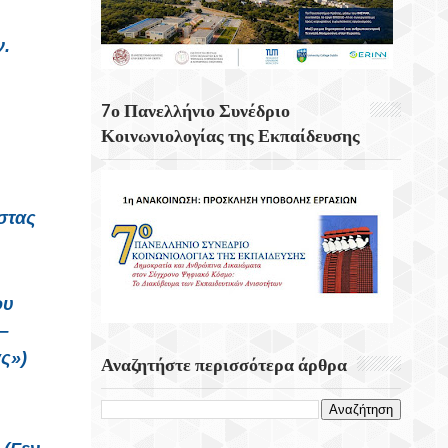
Κουνάβοι Του Δήμου Αρχανών
Αστερουσίων
ν.
5η Ετήσια Έκθεση – Γιορτή Κρητικών
Προϊόντων, Οικοτεχνίας & Χειροτεχνίας
7ο Πανελλήνιο Συνέδριο
Κοινωνιολογίας της Εκπαίδευσης
στας
ου
–
ς»)
Αναζητήστε περισσότερα άρθρα