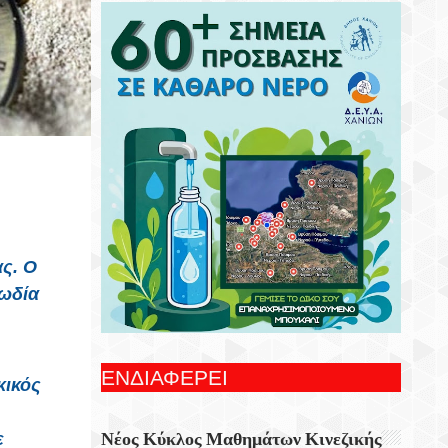
Συνεχίζονται Οι Δωρεάν Ξεναγήσεις Για
Ενήλικες Στη Δημοτική Πινακοθήκη
Χανίων
Γιορτή Εφτάζυμου Στην Κασταμονίτσα Με
Την Στήριξη Της Περιφέρειας Κρήτης
Οι Παραστάσεις Στα Κηποθέατρα Του
Δήμου Ηρακλείου,τη Δευτέρα 10
Αυγούστου 2026
Ξεκίνησε Η Ετήσια Έρευνα Επισκεπτών
ς. Ο
Του Epaithros+ Για Τον Τουρισμό
ωδία
Υπαίθρου Στην Ελλάδα
«Αυτοσχεδιασμοί» Με Τον Σωτήρη
Αλεξάκη Και Τον Αλέξανδρο Κανακάκη
ΕΝΔΙΑΦΕΡΕΙ
κικός
Εκθεση Ζωγραφικής «Η Χερσόνησος Με
Τα Μάτια Του H.P. Wyss»
Νέος Κύκλος Μαθημάτων Κινεζικής
ε