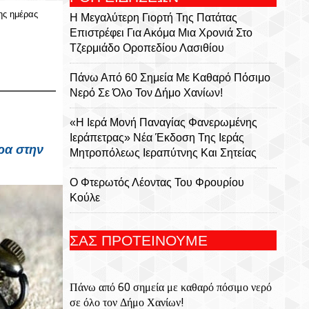
ης ημέρας
Η Μεγαλύτερη Γιορτή Της Πατάτας
Επιστρέφει Για Ακόμα Μια Χρονιά Στο
Τζερμιάδο Οροπεδίου Λασιθίου
Πάνω Από 60 Σημεία Με Καθαρό Πόσιμο
Νερό Σε Όλο Τον Δήμο Χανίων!
«Η Ιερά Μονή Παναγίας Φανερωμένης
Ιεράπετρας» Νέα Έκδοση Της Ιεράς
ρα
στην
Μητροπόλεως Ιεραπύτνης Και Σητείας
Ο Φτερωτός Λέοντας Του Φρουρίου
Κούλε
Παναγία Η Φανερωμένη: Η Ιστορία Μιας
ΣΑΣ ΠΡΟΤΕΙΝΟΥΜΕ
Εμβληματικής Μονής, Του Χριστόφορου
Χαραλαμπάκη, Ακαδημαϊκού, Προέδρου
Της Ριζαρείου Εκκλησιαστικής Σχολής Και
Πάνω από 60 σημεία με καθαρό πόσιμο νερό
Του Ριζαρείου Ιδρύματος
σε όλο τον Δήμο Χανίων!