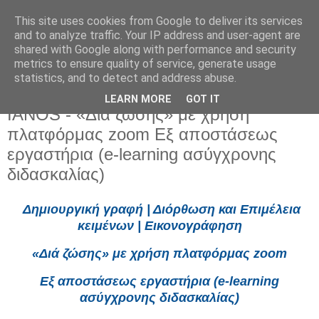
This site uses cookies from Google to deliver its services
and to analyze traffic. Your IP address and user-agent are
shared with Google along with performance and security
metrics to ensure quality of service, generate usage
statistics, and to detect and address abuse.
LEARN MORE
GOT IT
Τρίτη 21 Ιανουαρίου 2025
ΙΑΝΟS - «Διά ζώσης» με χρήση
πλατφόρμας zoom Eξ αποστάσεως
εργαστήρια (e-learning ασύγχρονης
διδασκαλίας)
Δημιουργική γραφή | Διόρθωση και Επιμέλεια
κειμένων | Εικονογράφηση
«Διά ζώσης» με χρήση πλατφόρμας zoom
Eξ αποστάσεως εργαστήρια (e-learning
ασύγχρονης διδασκαλίας)