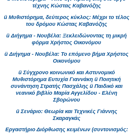
τέχνης Κώστας Καβανόζης
ü Μυθιστόρημα, δεύτερος κύκλος: Μέχρι το τέλος
του δρόμου Κώστας Καβανόζης
ü Διήγημα - Νουβέλα: Ξεκλειδώνοντας τη μικρή
φόρμα Χρήστος Οικονόμου
ü Διήγημα - Νουβέλα: Το επόμενο βήμα Χρήστος
Οικονόμου
ü Σύγχρονο κοινωνικό και Αστυνομικό
Μυθιστόρημα Ευτυχία Γιαννάκη ü Ποιητική
συνάντηση Στρατής Πασχάλης ü Παιδικό και
νεανικό βιβλίο Μαρία Αγγελίδου - Ελένη
Σβορώνου
ü Σενάριο: Θεωρία και Τεχνικές Γιάννης
Σκαραγκάς
Εργαστήριο Διόρθωσης κειμένων (συντονισμός: