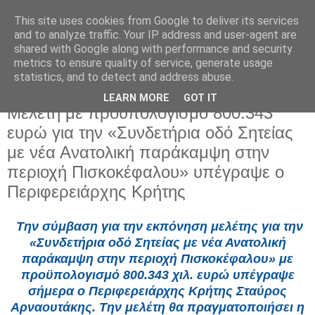
This site uses cookies from Google to deliver its services
and to analyze traffic. Your IP address and user-agent are
shared with Google along with performance and security
metrics to ensure quality of service, generate usage
statistics, and to detect and address abuse.
LEARN MORE
GOT IT
Παρασκευή 7 Φεβρουαρίου 2025
Μελέτη με προϋπολογισμό 800.343
ευρώ για την «Συνδετήρια οδό Σητείας
με νέα Ανατολική παράκαμψη στην
περιοχή Πισκοκέφαλου» υπέγραψε ο
Περιφερειάρχης Κρήτης
Την σύμβαση για την εκπόνηση μελέτης για την
«Συνδετήρια οδό Σητείας με νέα Ανατολική
παράκαμψη στην περιοχή Πισκοκέφαλου» με
προϋπολογισμό 800.343 χιλ. ευρώ υπέγραψε
σήμερα ο Περιφερειάρχης Κρήτης Σταύρος
Αρναουτάκης. Την μελέτη θα πραγματοποιήσει η