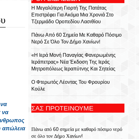
Η Μεγαλύτερη Γιορτή Της Πατάτας
Επιστρέφει Για Ακόμα Μια Χρονιά Στο
ου
Τζερμιάδο Οροπεδίου Λασιθίου
Πάνω Από 60 Σημεία Με Καθαρό Πόσιμο
Νερό Σε Όλο Τον Δήμο Χανίων!
«Η Ιερά Μονή Παναγίας Φανερωμένης
Ιεράπετρας» Νέα Έκδοση Της Ιεράς
Μητροπόλεως Ιεραπύτνης Και Σητείας
Ο Φτερωτός Λέοντας Του Φρουρίου
Κούλε
Παναγία Η Φανερωμένη: Η Ιστορία Μιας
 να
ΣΑΣ ΠΡΟΤΕΙΝΟΥΜΕ
Εμβληματικής Μονής, Του Χριστόφορου
 να
Χαραλαμπάκη, Ακαδημαϊκού, Προέδρου
 άνθρωπος
Της Ριζαρείου Εκκλησιαστικής Σχολής Και
κή απώλεια
Πάνω από 60 σημεία με καθαρό πόσιμο νερό
Του Ριζαρείου Ιδρύματος
σε όλο τον Δήμο Χανίων!