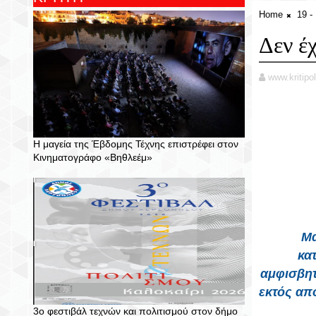
Home
19 
Δεν έ
www.kritipol
Η μαγεία της Έβδομης Τέχνης επιστρέφει στον
Κινηματογράφο «Βηθλεέμ»
Μα
κα
αμφισβητ
εκτός από
3ο φεστιβάλ τεχνών και πολιτισμού στον δήμο