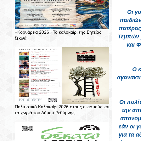
Οι γ
παιδιών
πατέρας
«Κορνάρεια 2026» Το καλοκαίρι της Σητείας
Τεμπών 
ξεκινά
και 
Ο κ
αγανακτι
Οι πολί
Πολιτιστικό Καλοκαίρι 2026 στους οικισμούς και
την απ
τα χωριά του Δήμου Ρεθύμνης.
απονομ
εάν οι 
για τα 