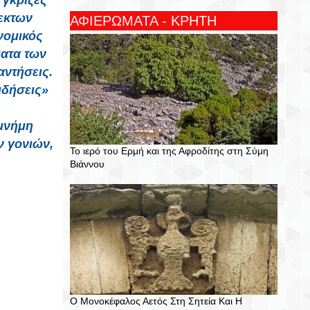
 γκρίζες
λεκτων
ΑΦΙΕΡΩΜΑΤΑ - ΚΡΗΤΗ
νομικός
ματα των
αντήσεις.
ιδήσεις»
 μνήμη
ν γονιών,
Το ιερό του Ερμή και της Αφροδίτης στη Σύμη
Βιάννου
Ο Μονοκέφαλος Αετός Στη Σητεία Και Η