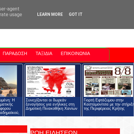
ti Polis
For Sale Sitia
Sitia Airport
user-agent
erate usage
LEARN MORE
GOT IT
ΠΑΡΑΔΟΣΗ
ΤΑΞΙΔΙΑ
ΕΠΙΚΟΙΝΩΝΙΑ
ωμένη: Η
Συνεχίζονται οι δωρεάν
Γιορτή Εφτάζυμου στην
ηματικής
ξεναγήσεις για ενήλικες στη
Κασταμονίτσα με την στήριξ
όφορου
Δημοτική Πινακοθήκη Χανίων
της Περιφέρειας Κρήτης
αδημαϊκού,
ρείου
ολής και του
ος
ΡΟΗ ΕΙΔΗΣΕΩΝ