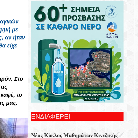
Συνεχίζονται Οι Δωρεάν Ξεναγήσεις Για
Ενήλικες Στη Δημοτική Πινακοθήκη
Χανίων
ραγικών
αμμή με
Γιορτή Εφτάζυμου Στην Κασταμονίτσα Με
, αν ήταν
Την Στήριξη Της Περιφέρειας Κρήτης
θα είχε
Οι Παραστάσεις Στα Κηποθέατρα Του
Δήμου Ηρακλείου,τη Δευτέρα 10
Αυγούστου 2026
Ξεκίνησε Η Ετήσια Έρευνα Επισκεπτών
αρόν. Στο
Του Epaithros+ Για Τον Τουρισμό
σας
Υπαίθρου Στην Ελλάδα
καφέ, το
ας μας.
«Αυτοσχεδιασμοί» Με Τον Σωτήρη
Αλεξάκη Και Τον Αλέξανδρο Κανακάκη
ΕΝΔΙΑΦΕΡΕΙ
Εκθεση Ζωγραφικής «Η Χερσόνησος Με
Τα Μάτια Του H.P. Wyss»
Νέος Κύκλος Μαθημάτων Κινεζικής