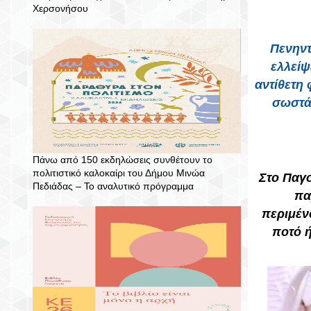
Χερσονήσου
Πενηντ
ελλείψ
αντίθετη
σωστά 
Πάνω από 150 εκδηλώσεις συνθέτουν το
πολιτιστικό καλοκαίρι του Δήμου Μινώα
Στο Παγο
Πεδιάδας – To αναλυτικό πρόγραμμα
πα
περιμέν
ποτό ή