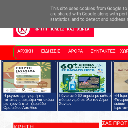
Σητειακά Νέα
Νομός Λασιθίου
Αγαπάμε Ρέθυμνο
Επ
This site uses cookies from Google to d
are shared with Google along with perf
statistics, and to detect and address 
ΑΡΧΙΚΗ
ΕΙΔΗΣΕΙΣ
ΑΡΘΡΑ
ΣΥΝΤΑΚΤΕΣ
ΧΩΡ
Η μεγαλύτερη γιορτή της
Πάνω από 60 σημεία με καθαρό
«Η Ιερά
πατάτας επιστρέφει για ακόμα
πόσιμο νερό σε όλο τον Δήμο
Φανερωμ
μια χρονιά στο Τζερμιάδο
Χανίων!
έκδοση 
Οροπεδίου Λασιθίου
Ιεραπύτ
ΣΑΣ ΠΡΟ
ΚΡΗΤΗ