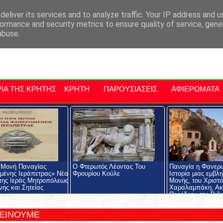
αρχία Μαλεβιζίου
Εκδηλώσεις Στην Κρήτη
Kriti Traveller
Kri
eliver its services and to analyze traffic. Your IP address and 
ormance and security metrics to ensure quality of service, gen
abuse.
ΙΑ ΤΗΣ ΚΡΗΤΗΣ
ΚΡΗΤΗ
ΠΑΡΟΥΣΙΑΣΕΙΣ
ΑΦΙΕΡΩΜΑΤΑ
 Μονή Παναγίας
Ο Φτερωτός Λέοντας Του
Παναγία η Φανερ
ένης Ιεράπετρας» Νέα
Φρουρίου Κούλε
Ιστορία μιας εμβλ
της Ιεράς Μητροπόλεως
Μονής, του Χριστ
νης και Σητείας
Χαραλαμπάκη, Ακ
Προέδρου της Ριζα
Εκκλησιαστικής Σχ
Ριζαρείου Ιδρύματ
ΤΕΙΝΟΥΜΕ