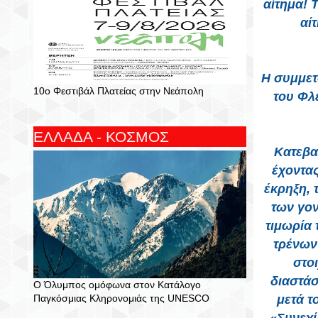
αίτημα! 
αί
Η συμμετ
10ο Φεστιβάλ Πλατείας στην Νεάπολη
του Φλ
ΕΛΛΑΔΑ - ΚΟΣΜΟΣ
Κατεβα
έχοντα
έκρηξη, 
των γον
τιμωρία
τρένων
στοι
διαστάσ
Ο Όλυμπος ομόφωνα στον Κατάλογο
Παγκόσμιας Κληρονομιάς της UNESCO
μετά τ