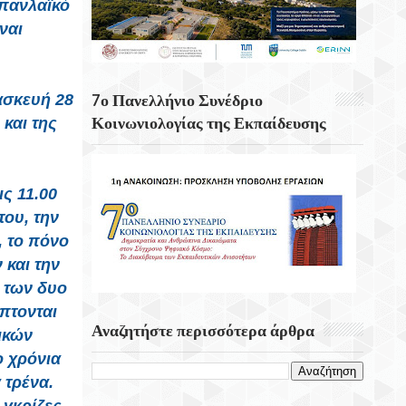
 πανλαϊκό
Κουνάβοι Του Δήμου Αρχανών
ναι
Αστερουσίων
5η Ετήσια Έκθεση – Γιορτή Κρητικών
Προϊόντων, Οικοτεχνίας & Χειροτεχνίας
ασκευή 28
7ο Πανελλήνιο Συνέδριο
Κοινωνιολογίας της Εκπαίδευσης
και της
ς 11.00
ου, την
, το πόνο
 και την
 των δυο
πτονται
Αναζητήστε περισσότερα άρθρα
τικών
ο χρόνια
 τρένα.