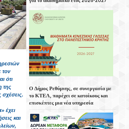
για το ακαδημαϊκό έτος 2026-2027
Ολονύκτια Ιερά Αγρυπνία Επί Τη Μνήμη
Του Οσίου Ιωσήφ Του Γεροντογιάννη Στην
Ιερά Μονή Καψά Σητείας
Εγκαινιάστηκε Το Ποδηλατοδρόμιο
Χανίων
Η Ραβέννα Στην Περιοχή Της Εμίλια-
Ρομάνια
πηρεσιών
 τον
ι ότι
 της
Ο Δήμος Ρεθύμνης, σε συνεργασία με
ς σχέσεις.
το ΚΤΕΛ, παρέχει σε κατοίκους και
επισκέπτες μια νέα υπηρεσία
» έχει
σεις και
λείων,