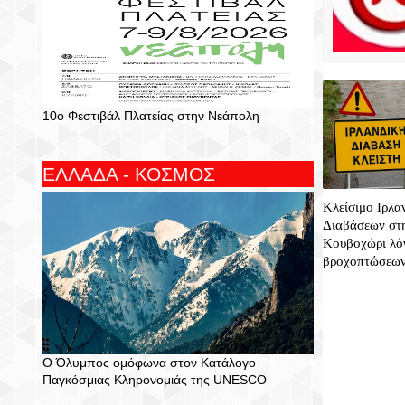
10ο Φεστιβάλ Πλατείας στην Νεάπολη
ΕΛΛΑΔΑ - ΚΟΣΜΟΣ
Κλείσιμο Ιρλα
Διαβάσεων στη
Κουβοχώρι λό
βροχοπτώσεω
Ο Όλυμπος ομόφωνα στον Κατάλογο
Παγκόσμιας Κληρονομιάς της UNESCO