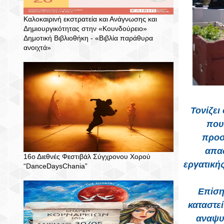
Καλοκαιρινή εκστρατεία και Ανάγνωσης και
Δημιουργικότητας στην «Κουνδούρειο»
Δημοτική Βιβλιοθήκη - «Βιβλία παράθυρα
ανοιχτά»
Τονίζει
που
προσ
απα
16ο Διεθνές Φεστιβάλ Σύγχρονου Χορού
εργατικής
“DanceDaysChania”
Επίση
καταστε
αναψυ