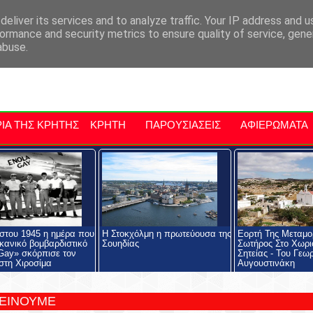
αρχία Μαλεβιζίου
Εκδηλώσεις Στην Κρήτη
Kriti Traveller
Kri
eliver its services and to analyze traffic. Your IP address and 
ormance and security metrics to ensure quality of service, gen
abuse.
ΙΑ ΤΗΣ ΚΡΗΤΗΣ
ΚΡΗΤΗ
ΠΑΡΟΥΣΙΑΣΕΙΣ
ΑΦΙΕΡΩΜΑΤΑ
στου 1945 η ημέρα που
Η Στοκχόλμη η πρωτεύουσα της
Εορτή Της Μεταμ
ικανικό βομβαρδιστικό
Σουηδίας
Σωτήρος Στο Χωρι
Gay» σκόρπισε τον
Σητείας - Του Γεω
στη Χιροσίμα
Αυγουστινάκη
ΤΕΙΝΟΥΜΕ