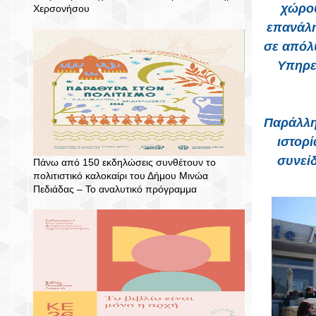
χώρου
Χερσονήσου
επανάλη
σε απόλ
Υπηρεσ
Παράλληλ
ιστορί
συνεί
Πάνω από 150 εκδηλώσεις συνθέτουν το
πολιτιστικό καλοκαίρι του Δήμου Μινώα
Πεδιάδας – To αναλυτικό πρόγραμμα