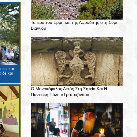
Το ιερό του Ερμή και της Αφροδίτης στη Σύμη
Βιάννου
σεις και
ϊδέ και
Ο Μονοκέφαλος Αετός Στη Σητεία Και Η
Ποντιακή Πόλη «Τραπεζόνδα»