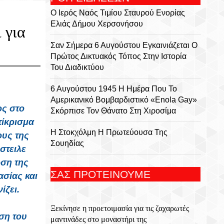
Ο Ιερός Ναός Τιμίου Σταυρού Ενορίας
Ελιάς Δήμου Χερσονήσου
 για
Σαν Σήμερα 6 Αυγούστου Εγκαινιάζεται Ο
Πρώτος Δικτυακός Τόπος Στην Ιστορία
Του Διαδικτύου
6 Αυγούστου 1945 Η Ημέρα Που Το
Αμερικανικό Βομβαρδιστικό «Enola Gay»
ος στο
Σκόρπισε Τον Θάνατο Στη Χιροσίμα
τίκρισμα
Η Στοκχόλμη Η Πρωτεύουσα Της
ους της
Σουηδίας
στειλε
ωση της
Εορτή Της Μεταμορφώσεως Του Σωτήρος
ΣΑΣ ΠΡΟΤΕΙΝΟΥΜΕ
ασίας και
Στο Χωριό Απίδια Σητείας - Του Γεωργίου
Αυγουστινάκη
ίζει.
Ξεκίνησε η προετοιμασία για τις ζαχαρωτές
Το Εκκλησάκι Του Τιμίου Σταυρού Στο
ση του
μαντινάδες στο μοναστήρι της
Στρούμπουλα