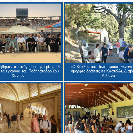
θηκαν το απόγευμα της Τρίτης 28
«Ο Κύκλος του Πολιτισμού»: Ξεναγή
 τα εγκαίνια του Ποδηλατοδρομίου
όμορφες δράσεις σε Καστέλλι, Διαβα
Χανίων
Λιλιανό