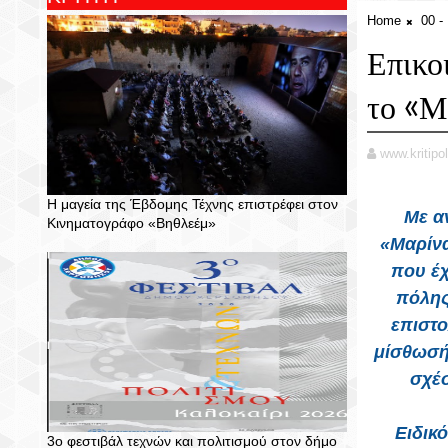
Home
00 
Επικο
το «Μ
www.kritipol
Η μαγεία της Έβδομης Τέχνης επιστρέφει στον
Με αν
Κινηματογράφο «Βηθλεέμ»
«Μαρίνα
που έχ
πόλης
επιστο
μίσθωσής
σχέσ
Ειδικ
3ο φεστιβάλ τεχνών και πολιτισμού στον δήμο