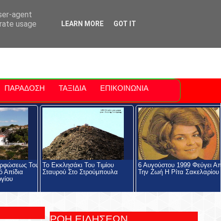
ti Polis
For Sale Sitia
Sitia Airport
user-agent
erate usage
LEARN MORE
GOT IT
ΠΑΡΑΔΟΣΗ
ΤΑΞΙΔΙΑ
ΕΠΙΚΟΙΝΩΝΙΑ
ορφώσεως Του
Το Εκκλησάκι Του Τιμίου
6 Αυγούστου 1999 Φεύγει Α
ό Απίδια
Σταυρού Στο Στρούμπουλα
Την Ζωή Η Ρίτα Σακελαρίου
ργίου
ΡΟΗ ΕΙΔΗΣΕΩΝ