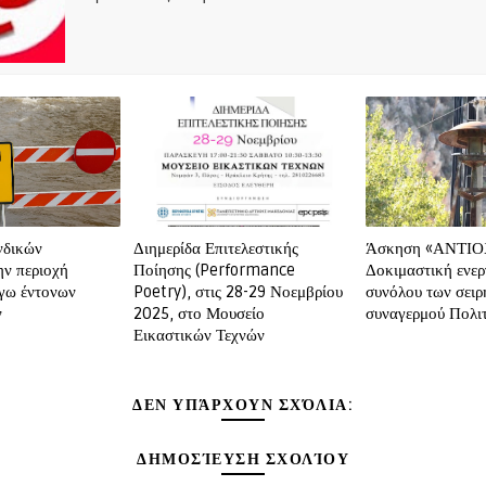
νδικών
Διημερίδα Επιτελεστικής
Άσκηση «ΑΝΤΙΟ
ν περιοχή
Ποίησης (Performance
Δοκιμαστική ενε
γω έντονων
Poetry), στις 28-29 Νοεμβρίου
συνόλου των σει
ν
2025, στο Μουσείο
συναγερμού Πολι
Εικαστικών Τεχνών
ΔΕΝ ΥΠΆΡΧΟΥΝ ΣΧΌΛΙΑ:
ΔΗΜΟΣΊΕΥΣΗ ΣΧΟΛΊΟΥ