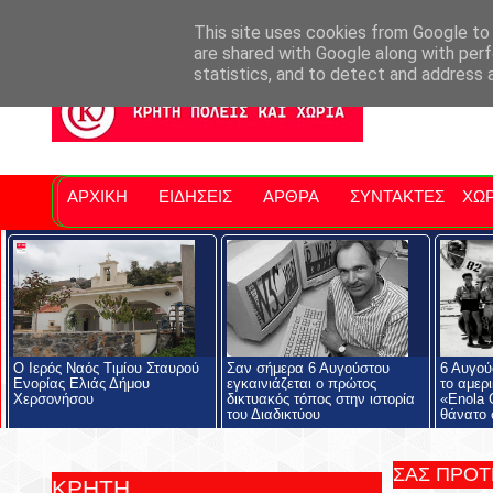
Σητειακά Νέα
Νομός Λασιθίου
Αγαπάμε Ρέθυμνο
Επ
This site uses cookies from Google to d
are shared with Google along with perf
statistics, and to detect and address 
ΑΡΧΙΚΗ
ΕΙΔΗΣΕΙΣ
ΑΡΘΡΑ
ΣΥΝΤΑΚΤΕΣ
ΧΩΡ
Ο Ιερός Ναός Τιμίου Σταυρού
Σαν σήμερα 6 Αυγούστου
6 Αυγού
Ενορίας Ελιάς Δήμου
εγκαινιάζεται ο πρώτος
το αμερ
Χερσονήσου
δικτυακός τόπος στην ιστορία
«Enola 
του Διαδικτύου
θάνατο 
ΣΑΣ ΠΡΟ
ΚΡΗΤΗ