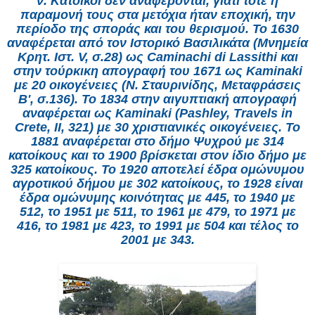
ν. Κάτοικοι δεν αναφέρονται, γιατί τότε η
παραμονή τους στα μετόχια ήταν εποχική, την
περίοδο της σποράς και του θερισμού. Το 1630
αναφέρεται από τον Ιστορικό Βασιλικάτα (Μνημεία
Κρητ. Ιστ. V, σ.28) ως Caminachi di Lassithi και
στην τούρκικη απογραφή του 1671 ως Kaminaki
με 20 οικογένειες (Ν. Σταυρινίδης, Μεταφράσεις
Β', σ.136). Το 1834 στην αιγυπτιακή απογραφή
αναφέρεται ως Kaminaki (Pashley, Travels in
Crete, II, 321) με 30 χριστιανικές οικογένειες. Το
1881 αναφέρεται στο δήμο Ψυχρού με 314
κατοίκους και το 1900 βρίσκεται στον ίδιο δήμο με
325 κατοίκους. Το 1920 αποτελεί έδρα ομώνυμου
αγροτικού δήμου με 302 κατοίκους, το 1928 είναι
έδρα ομώνυμης κοινότητας με 445, το 1940 με
512, το 1951 με 511, το 1961 με 479, το 1971 με
416, το 1981 με 423, το 1991 με 504 και τέλος το
2001 με 343.