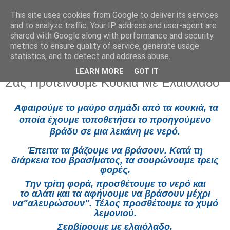
This site uses cookies from Google to deliver its services
and to analyze traffic. Your IP address and user-agent are
shared with Google along with performance and security
metrics to ensure quality of service, generate usage
statistics, and to detect and address abuse.
LEARN MORE
GOT IT
Τετάρτη 19 Μαρτίου 2025
Σας Προτείνουμε Κουκιά Με Ελαιόλαδο
Αφαιρούμε
το
μαύρο σημάδι
από τα κουκιά, τα
οποία έχουμε τοποθετήσει το
προηγούμενο
βράδυ
σε μια λεκάνη με
νερό
.
Έπειτα τα βάζουμε να
βράσουν
.
Κατά τη
διάρκεια
του βρασίματος, τα
σουρώνουμε τρεις
φορές
.
Την
τρίτη φορά
, προσθέτουμε το
νερό
και
το
αλάτι
και τα αφήνουμε να βράσουν μέχρι
να
"αλευρώσουν"
. Τέλος προσθέτουμε το
χυμό
λεμονιού
.
Σερβίρουμε με
ελαιόλαδο
.