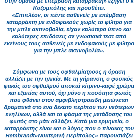
στην ομάδα με επέμβαση καταρράκτη» εξηγεί ο κ
Κοζομπόλης και προσθέτει.
«Επιπλέον, οι πέντε ασθενείς με επέμβαση
καταρράκτη με ενδοφακούς χωρίς το φίλτρο για
την μπλε ακτινοβολία, είχαν καλύτερο ύπνο και
καλύτερες επιδόσεις σε γνωσιακά τεστ από
εκείνους τους ασθενείς με ενδοφακούς με φίλτρο
για την μπλε ακτινοβολία».
Σύμφωνα με τους οφθαλμίατρους η όραση
αλλάζει με την ηλικία. Με τη γήρανση, ο φυσικός
φακός του οφθαλμού αποκτά κίτρινο-καφέ χρώμα
και εξαιτίας αυτού, όχι μόνο η ποσότητα φωτός
που φθάνει στον αμφιβληστροειδή μειώνεται
δραματικά στο ένα δέκατο περίπου των νεότερων
ενηλίκων, αλλά και το φάσμα της μετάδοσης του
φωτός στο μάτι αλλάζει. Κατά μια ερμηνεία, ο
καταρράκτης είναι και ο λόγος που ο πίνακας του
Rembrandt«Νυκτερινή Περίπολος» παρουσιάζει