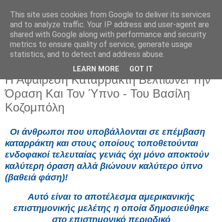
This site uses cookies from Google to deliver its services
and to analyze traffic. Your IP address and user-agent are
shared with Google along with performance and security
metrics to ensure quality of service, generate usage
statistics, and to detect and address abuse.
LEARN MORE
GOT IT
Κυριακή 23 Μαρτίου 2025
Η Αφαίρεση Καταρράκτη Βελτιώνει Την
Όραση Και Τον Ύπνο - Του Βασίλη
Κοζομπόλη
Οι άνθρωποι που υποβάλλονται σε επέμβαση
καταρράκτη και στους οποίους τοποθετούνται
ενδοφακοί τελευταίας γενιάς όχι μόνο αποκτούν
καλύτερη όραση αλλά βιώνουν καλύτερο ύπνο
(βαθειά φάση)!
Αυτό είναι το αποτέλεσμα αμερικανικής
επιστημονικής μελέτης η οποία δημοσιεύθηκε
στο επιστημονικό περιοδικό