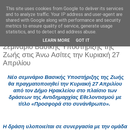
This site uses cookies from Google to deliver its services
and to analyze traffic. Your IP address and user-agent are
shared with Google along with performance and security
metrics to ensure quality of service, generate usage
statistics, and to detect and address abuse.
LEARN MORE
GOT IT
Παρασκευή 25 Απριλίου 2025
Σεμινάριο Βασικής Υποστήριξης της
Ζωής στις Άνω Ασίτες την Κυριακή 27
Απριλίου
Νέο σεμινάριο Βασικής Υποστήριξης της Ζωής
θα πραγματοποιηθεί την Κυριακή 27 Απριλίου
από τον Δήμο Ηρακλείου στο πλαίσιο των
δράσεων της Αντιδημαρχίας Εθελοντισμού με
τίτλο «Προσφορά στο συνάνθρωπο».
Η δράση υλοποιείται σε συνεργασία με την ομάδα