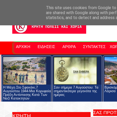
Σητειακά Νέα
Νομός Λασιθίου
Αγαπάμε Ρέθυμνο
Επ
This site uses cookies from Google to d
are shared with Google along with perf
statistics, and to detect and address 
ΑΡΧΙΚΗ
ΕΙΔΗΣΕΙΣ
ΑΡΘΡΑ
ΣΥΝΤΑΚΤΕΣ
ΧΩΡ
Η Μάχη Στο Σφακάκι,7
Σαν σήμερα 7 Αυγούστου: Τα
Βρισκόμ
Αυγούστου 1944-Μια Κορυφαία
σημαντικότερα γεγονότα της
Λάρισα
Πράξη Αντίστασης Κατά Των
ημέρας
Ναζί Κατακτητών
ΣΑΣ ΠΡΟ
ΚΡΗΤΗ