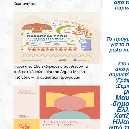
από τ
Χερσονήσου
παράλ
Το πρόγρ
για το 
ρόλο πα
Στο
Πάνω από 150 εκδηλώσεις συνθέτουν το
απόγε
πολιτιστικό καλοκαίρι του Δήμου Μινώα
συμμετέ
Πεδιάδας – To αναλυτικό πρόγραμμα
(Γράψ
:Σεμ
μ
Μαυ
-δημο
Ελλ
Χατζ
Ηλία
από τ