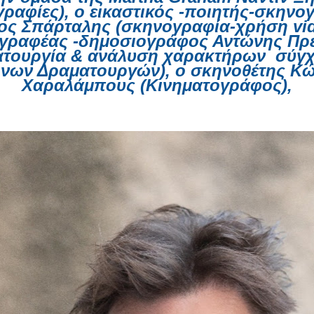
ραφίες), ο εικαστικός -ποιητής-σκην
ος Σπάρταλης (σκηνογραφία-χρήση vid
γραφέας -δημοσιογράφος Αντώνης Πρ
ατουργία & ανάλυση χαρακτήρων σύγ
νων Δραματουργών), ο σκηνοθέτης Κ
Χαραλάμπους (Κινηματογράφος),