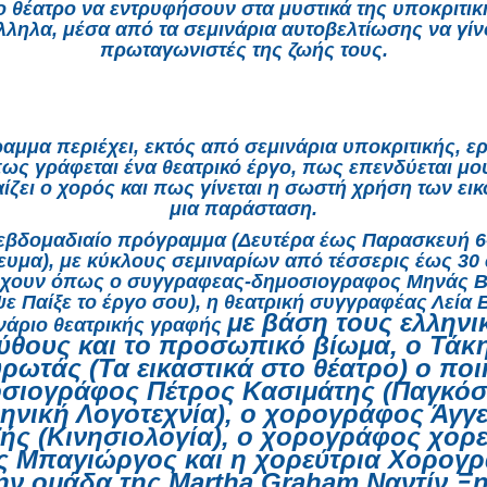
ο θέατρο να εντρυφήσουν στα μυστικά της υποκριτική
ληλα, μέσα από τα σεμινάρια αυτοβελτίωσης να γίν
πρωταγωνιστές της ζωής τους.
αμμα περιέχει, εκτός από σεμινάρια υποκριτικής, ε
πως γράφεται ένα θεατρικό έργο, πως επενδύεται μου
ίζει ο χορός και πως γίνεται η σωστή χρήση των ει
μια παράσταση.
 εβδομαδιαίο πρόγραμμα (Δευτέρα έως Παρασκευή 6-
υμα), με κύκλους σεμιναρίων από τέσσερις έως 30
χουν όπως ο συγγραφεας-δημοσιογραφος Μηνάς Β
ε Παίξε το έργο σου), η θεατρική συγγραφέας Λεία 
με βάση τους ελληνι
ινάριο θεατρικής γραφής
ύθους και το προσωπικό βίωμα,
ο Τάκ
ρωτάς (Τα εικαστικά στο θέατρο) ο ποι
σιογράφος Πέτρος Κασιμάτης (Παγκόσ
ηνική Λογοτεχνία), ο χορογράφος Άγγ
ής (Κινησιολογία), ο χορογράφος χορ
ς Μπαγιώργος και η χορεύτρια Χορογ
ην ομάδα της Martha Graham Ναντίν Ξ