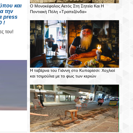
ύπου και
Ο Μονοκέφαλος Αετός Στη Σητεία Και Η
ια την
Ποντιακή Πόλη «Τραπεζόνδα»
α press
 !
ες του!
Η ταβέρνα του Γιάννη στο Κυπαρίσσι: Χοχλιοί
T
S
P
C
και τσιμούλια με το φως των κεριών
W
H
I
O
E
A
N
M
E
R
I
M
T
E
T
E
N
T