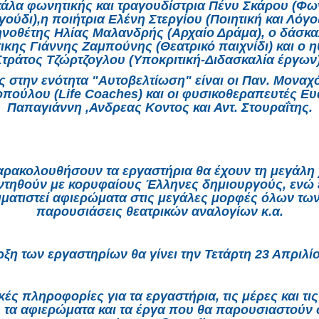
άλα φωνητικής και τραγουδίστρια Πένυ Σκάρου (Φω
γούδι),η ποιήτρια Ελένη Στεργίου (Ποιητική και Λόγος
νοθέτης Ηλίας Μαλανδρής (Αρχαίο Δράμα), ο δάσκ
ικης Γιάννης Ζαμπούνης (Θεατρικό παιχνίδι) και ο 
Στράτος Τζώρτζογλου (Υποκριτική-Διδασκαλία έργων)
ς στην ενότητα "Αυτοβελτίωση" είναι οι Παν. Μοναχ
οπούλου (Life Coaches) και οι φυσικοθεραπευτές Ευ
Παπαγιάννη ,Ανδρεας Κοντος και Αντ. Στουραΐτης.
ρακολουθήσουν τα εργαστήρια θα έχουν τη μεγάλη
ντηθούν με κορυφαίους Έλληνες δημιουργούς, ενώ 
ματιστεί αφιερώματα στις μεγάλες μορφές όλων των
παρουσιάσεις θεατρικών αναλογίων κ.α.
ξη των εργαστηρίων θα γίνει την Τετάρτη 23 Απρι
κές πληροφορίες για τα εργαστήρια, τις μέρες και τις
 τα αφιερώματα και τα έργα που θα παρουσιαστούν σ