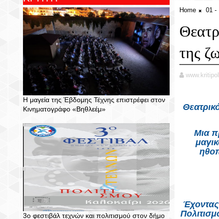
Home
01 
Θεατρ
της ζ
www.kritipol
Η μαγεία της Έβδομης Τέχνης επιστρέφει στον
Θεατρικό
Κινηματογράφο «Βηθλεέμ»
Μια π
μαγικ
ηθοπ
Έχοντας
Πολιτισμ
3ο φεστιβάλ τεχνών και πολιτισμού στον δήμο