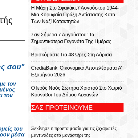
Η Μάχη Στο Σφακάκι,7 Αυγούστου 1944-
Μια Κορυφαία Πράξη Αντίστασης Κατά
τής
Των Ναζί Κατακτητών
Σαν Σήμερα 7 Αυγούστου: Τα
Σημαντικότερα Γεγονότα Της Ημέρας
Βρισκόμαστε Για 48 Ώρες Στη Λάρισα
ής σου"
CrediaBank: Οικονομικά Αποτελέσματα A’
Εξαμήνου 2026
με τον
Ο Ιερός Ναός Σωτήρα Χριστού Στο Χωριό
ωμένος
Κουνάβοι Του Δήμου Αρχανών
ι τον
Αστερουσίων
ΣΑΣ ΠΡΟΤΕΙΝΟΥΜΕ
5η Ετήσια Έκθεση – Γιορτή Κρητικών
Προϊόντων, Οικοτεχνίας & Χειροτεχνίας
Ξεκίνησε η προετοιμασία για τις ζαχαρωτές
μείς του
λουν μέσα
Το Αρκαλοχώρι Γιόρτασε Τον Προστάτη
μαντινάδες στο μοναστήρι της