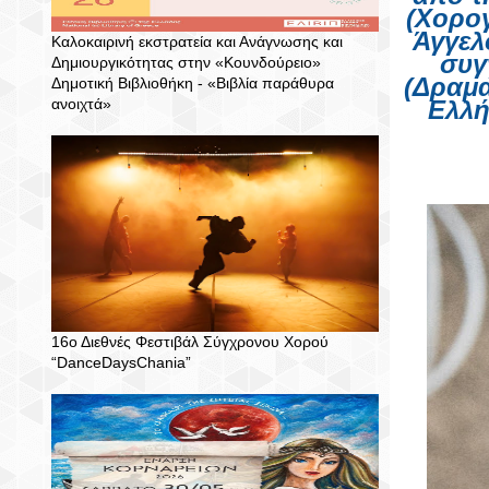
(Χορογ
Άγγελ
Καλοκαιρινή εκστρατεία και Ανάγνωσης και
συγ
Δημιουργικότητας στην «Κουνδούρειο»
(Δραμ
Δημοτική Βιβλιοθήκη - «Βιβλία παράθυρα
ανοιχτά»
Ελλή
16ο Διεθνές Φεστιβάλ Σύγχρονου Χορού
“DanceDaysChania”