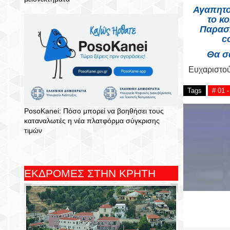
Αγαπητο
το κο
Παρασκ
c
Θα σ
Ευχαριστο
Tags
# 01 
PosoKanei: Πόσο μπορεί να βοηθήσει τους
καταναλωτές η νέα πλατφόρμα σύγκρισης
τιμών
ΕΚΔΡΟΜΕΣ ΣΤΗΝ ΚΡΗΤΗ