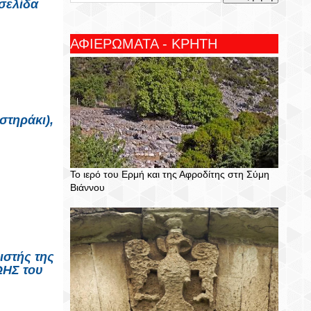
σελίδα
ΑΦΙΕΡΩΜΑΤΑ - ΚΡΗΤΗ
τηράκι),
Το ιερό του Ερμή και της Αφροδίτης στη Σύμη
Βιάννου
ιστής της
ΩΗΣ του