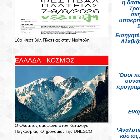
η δασκ
Τρα
σκη
υποκριτ
Εισηγητέ
10ο Φεστιβάλ Πλατείας στην Νεάπολη
Αλεβιζ
ΕΛΛΑΔΑ - ΚΟΣΜΟΣ
Όσοι πα
συνα
προγραμ
Εναρ
Ο Όλυμπος ομόφωνα στον Κατάλογο
*Αναλυτι
Παγκόσμιας Κληρονομιάς της UNESCO
κόστος,