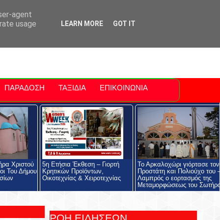
ti Polis
For Sale Sitia
Sitia Airport
user-agent
erate usage
LEARN MORE
GOT IT
ΠΑΡΑΔΟΣΗ
ΤΑΞΙΔΙΑ
ΕΠΙΚΟΙΝΩΝΙΑ
ήρα Χριστού
5η Ετήσια Έκθεση – Γιορτή
Το Αρκαλοχώρι γιόρτασε τον
οι Του Δήμου
Κρητικών Προϊόντων,
Προστάτη και Πολιούχο του 
σίων
Οικοτεχνίας & Χειροτεχνίας
Λαμπρός ο εορτασμός της
Μεταμορφώσεως του Σωτήρ
ΡΟΗ ΕΙΔΗΣΕΩΝ