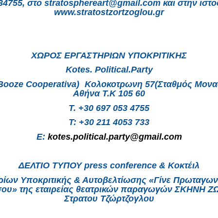
34755, στο stratosphereart@gmail.com και στην ιστο
www.stratostzortzoglou.gr
ΧΩΡΟΣ ΕΡΓΑΣΤΗΡΙΩΝ ΥΠΟΚΡΙΤΙΚΗΣ
Κotes. Political.Party
ooze Cooperativa)
Κολοκοτρωνη 57(Σταθμός Μονασ
Αθήνα Τ.Κ 105 60
T. +30 697 053 4755
Τ: +30 211 4053 733
E:
kotes.political.party@gmail.com
ΔΕΛΤΙΟ ΤΥΠΟΥ press conference & Κοκτέιλ
ίων Υποκριτικής & Αυτοβελτίωσης «Γίνε Πρωταγων
ου» της εταιρείας θεατρικών παραγωγών ΣΚΗΝΗ Ζ
Στρατου Τζώρτζογλου