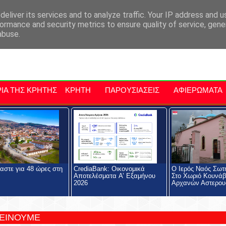
αρχία Μαλεβιζίου
Εκδηλώσεις Στην Κρήτη
Kriti Traveller
Kri
eliver its services and to analyze traffic. Your IP address and 
ormance and security metrics to ensure quality of service, gen
abuse.
ΙΑ ΤΗΣ ΚΡΗΤΗΣ
ΚΡΗΤΗ
ΠΑΡΟΥΣΙΑΣΕΙΣ
ΑΦΙΕΡΩΜΑΤΑ
αστε για 48 ώρες στη
CrediaBank: Οικονομικά
Ο Ιερός Ναός Σωτ
Αποτελέσματα A’ Εξαμήνου
Στο Χωριό Κουνάβ
2026
Αρχανών Αστερου
ΤΕΙΝΟΥΜΕ