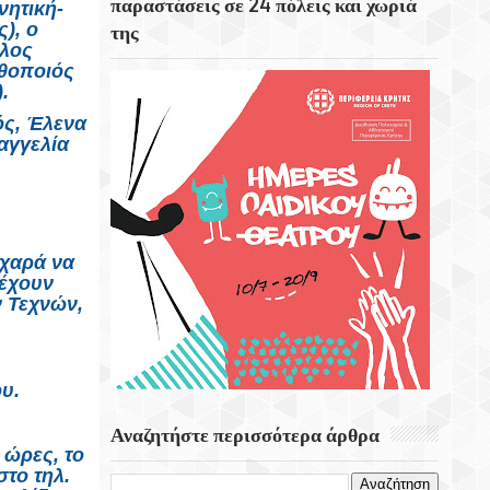
παραστάσεις σε 24 πόλεις και χωριά
νητική-
), ο
της
Η Στοκχόλμη Η Πρωτεύουσα Της
αλος
Σουηδίας
ηθοποιός
.
Εορτή Της Μεταμορφώσεως Του Σωτήρος
ός, Έλενα
Στο Χωριό Απίδια Σητείας - Του Γεωργίου
αγγελία
Αυγουστινάκη
Το Εκκλησάκι Του Τιμίου Σταυρού Στο
Στρούμπουλα
 χαρά να
έχουν
 Τεχνών,
λίου.
Αναζητήστε περισσότερα άρθρα
 ώρες, το
το τηλ.