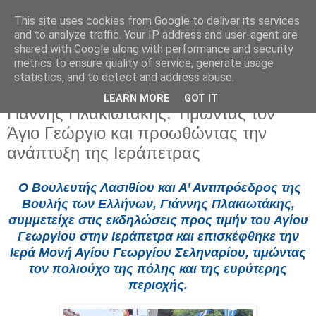
This site uses cookies from Google to deliver its services
and to analyze traffic. Your IP address and user-agent are
shared with Google along with performance and security
metrics to ensure quality of service, generate usage
statistics, and to detect and address abuse.
LEARN MORE
GOT IT
Τετάρτη 23 Απριλίου 2025
Γιάννης Πλακιωτάκης: Τιμώντας τον
Άγιο Γεώργιο και προωθώντας την
ανάπτυξη της Ιεράπετρας
Ο Βουλευτής Λασιθίου και Α’ Αντιπρόεδρος της
Βουλής των Ελλήνων, Γιάννης Πλακιωτάκης,
συμμετείχε στις εκδηλώσεις προς τιμήν του Αγίου
Γεωργίου στην Ιεράπετρα και επισκέφθηκε την
Ιερά Μονή Αγίου Γεωργίου Σεληναρίου, τιμώντας
τον πολιούχο της πόλης και της ευρύτερης
περιοχής.