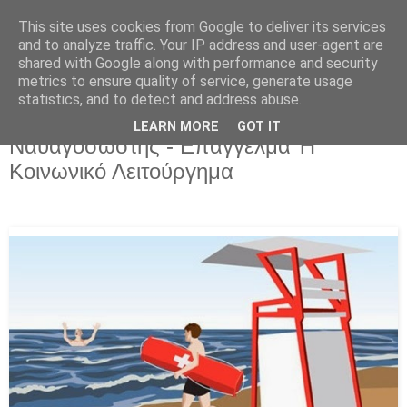
This site uses cookies from Google to deliver its services
and to analyze traffic. Your IP address and user-agent are
shared with Google along with performance and security
metrics to ensure quality of service, generate usage
statistics, and to detect and address abuse.
LEARN MORE
GOT IT
Σάββατο 31 Μαΐου 2025
Ναυαγοσώστης - Επάγγελμα Ή
Κοινωνικό Λειτούργημα