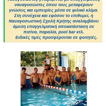
ναυαγοσώστες όπου τους μεταφέρουν
γνώσεις και εμπειρίες μέσα σε φιλικό κλίμα.
Στη συνέχεια και εφόσον το επιθυμεί, η
Ναυαγοσωστική Σχολή Κρήτης αναλαμβάνει
άμεση επαγγελματική αποκατάσταση σε
πισίνα, παραλία, pool bar κτλ.
Ειδικές τιμές προσφέρονται σε φοιτητές.