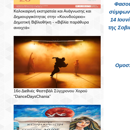
Φασού
Καλοκαιρινή εκστρατεία και Ανάγνωσης και
σύμφωνα
Δημιουργικότητας στην «Κουνδούρειο»
14 Ιουν
Δημοτική Βιβλιοθήκη - «Βιβλία παράθυρα
της
Σοβι
ανοιχτά»
Ομοσπ
16ο Διεθνές Φεστιβάλ Σύγχρονου Χορού
“DanceDaysChania”