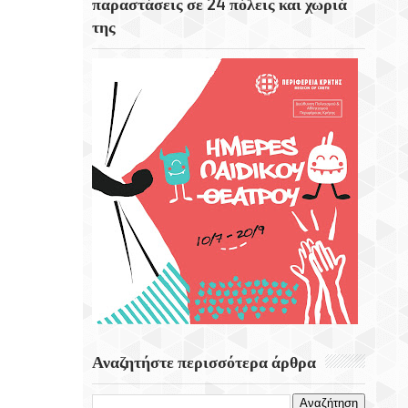
παραστάσεις σε 24 πόλεις και χωριά
της
Το Εκκλησάκι Του Τιμίου Σταυρού Στο
Στρούμπουλα
6 Αυγούστου 1999 Φεύγει Απο Την Ζωή Η
Ρίτα Σακελαρίου
Eορτή Της Μεταμόρφωσης Του Σωτήρος
Αναζητήστε περισσότερα άρθρα