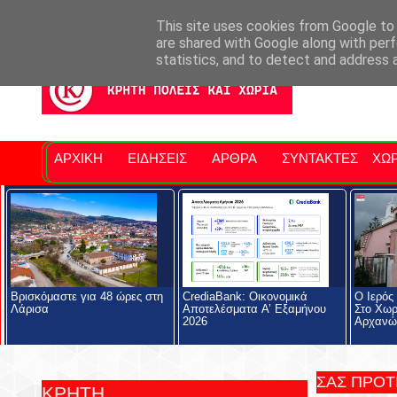
Σητειακά Νέα
Νομός Λασιθίου
Αγαπάμε Ρέθυμνο
Επ
This site uses cookies from Google to d
are shared with Google along with perf
statistics, and to detect and address 
ΑΡΧΙΚΗ
ΕΙΔΗΣΕΙΣ
ΑΡΘΡΑ
ΣΥΝΤΑΚΤΕΣ
ΧΩΡ
Βρισκόμαστε για 48 ώρες στη
CrediaBank: Οικονομικά
Ο Ιερός
Λάρισα
Αποτελέσματα A’ Εξαμήνου
Στο Χωρ
2026
Αρχανώ
ΣΑΣ ΠΡΟ
ΚΡΗΤΗ