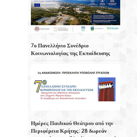
Η Γρανάδα Από Τις Ωραιότερες Και
Ιστορικότερες Πόλεις Της Ισπανίας.
Ο Ιερός Ναός Τιμίου Σταυρού Ενορίας
Ελιάς Δήμου Χερσονήσου
7ο Πανελλήνιο Συνέδριο
Σαν Σήμερα 6 Αυγούστου Εγκαινιάζεται Ο
Κοινωνιολογίας της Εκπαίδευσης
Πρώτος Δικτυακός Τόπος Στην Ιστορία
Του Διαδικτύου
6 Αυγούστου 1945 Η Ημέρα Που Το
Αμερικανικό Βομβαρδιστικό «Enola Gay»
Σκόρπισε Τον Θάνατο Στη Χιροσίμα
Η Στοκχόλμη Η Πρωτεύουσα Της
Σουηδίας
Εορτή Της Μεταμορφώσεως Του Σωτήρος
Ημέρες Παιδικού Θεάτρου από την
Στο Χωριό Απίδια Σητείας - Του Γεωργίου
Περιφέρεια Κρήτης: 28 δωρεάν
Αυγουστινάκη