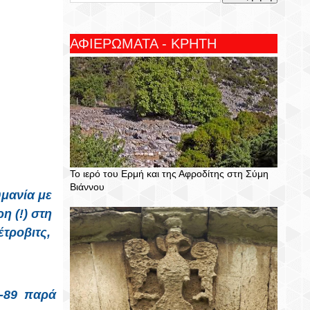
ΑΦΙΕΡΩΜΑΤΑ - ΚΡΗΤΗ
Το ιερό του Ερμή και της Αφροδίτης στη Σύμη
Βιάννου
υμανία
με
 (!) στη
τροβιτς,
-89
παρά