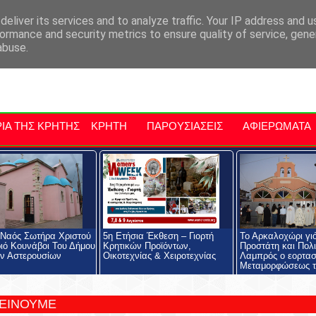
αρχία Μαλεβιζίου
Εκδηλώσεις Στην Κρήτη
Kriti Traveller
Kri
eliver its services and to analyze traffic. Your IP address and 
ormance and security metrics to ensure quality of service, gen
abuse.
ΙΑ ΤΗΣ ΚΡΗΤΗΣ
ΚΡΗΤΗ
ΠΑΡΟΥΣΙΑΣΕΙΣ
ΑΦΙΕΡΩΜΑΤΑ
 Ναός Σωτήρα Χριστού
5η Ετήσια Έκθεση – Γιορτή
Το Αρκαλοχώρι γι
ιό Κουνάβοι Του Δήμου
Κρητικών Προϊόντων,
Προστάτη και Πολι
ν Αστερουσίων
Οικοτεχνίας & Χειροτεχνίας
Λαμπρός ο εορτασ
Μεταμορφώσεως τ
ΤΕΙΝΟΥΜΕ