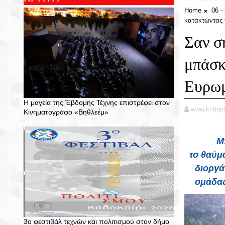
Home
06 
κατακτώντας
Σαν σ
μπάσκ
Ευρω
Η μαγεία της Έβδομης Τέχνης επιστρέφει στον
www.kritipol
Κινηματογράφο «Βηθλεέμ»
Μ
το
θαύμ
διοργ
ομάδα
3ο φεστιβάλ τεχνών και πολιτισμού στον δήμο