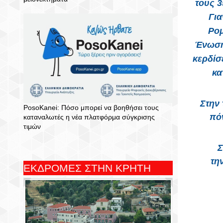
τους 3
Για
Ρομ
Ένωσ
κερδίσ
κα
Στην
PosoKanei: Πόσο μπορεί να βοηθήσει τους
πόν
καταναλωτές η νέα πλατφόρμα σύγκρισης
τιμών
Σ
τη
ΕΚΔΡΟΜΕΣ ΣΤΗΝ ΚΡΗΤΗ