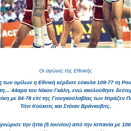
Οι αγώνες της Εθνικής
η των ομίλων η Εθνική
κέρδισε εύκολα 109-77 τη Ρο
τη… 44αρα του Νίκου Γκάλη, ενώ ακολούθησε δεύτερη
νίκη με
84-78
επί της
Γιουγκοσλαβίας
των Ντράζεν Πέ
Τόνι Κούκοτς και Στόιαν Βράνκοβιτς.
 γνώρισε την
ήττα
(5 Ιουνίου) από την
Ισπανία
με
106