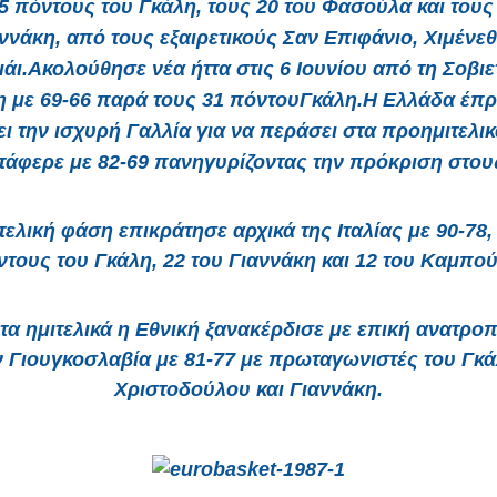
5 πόντους του Γκάλη, τους 20 του Φασούλα και τους
ννάκη, από τους εξαιρετικούς Σαν Επιφάνιο, Χιμένεθ
άι.
Ακολούθησε
νέα ήττα
στις 6 Ιουνίου από τη
Σοβιε
η
με
69-66
παρά τους 31 πόντου
Γκάλη.
Η Ελλάδα έπρ
ει την ισχυρή
Γαλλία
για να περάσει στα προημιτελικά
τάφερε με
82-69
πανηγυρίζοντας την πρόκριση στου
 τελική φάση επικράτησε αρχικά της
Ιταλίας
με
90-78
,
τους του Γκάλη, 22 του Γιαννάκη και 12 του Καμπο
τα ημιτελικά η Εθνική ξανακέρδισε με επική ανατρο
ν
Γιουγκοσλαβία
με
81-77
με πρωταγωνιστές του Γκά
Χριστοδούλου και Γιαννάκη.