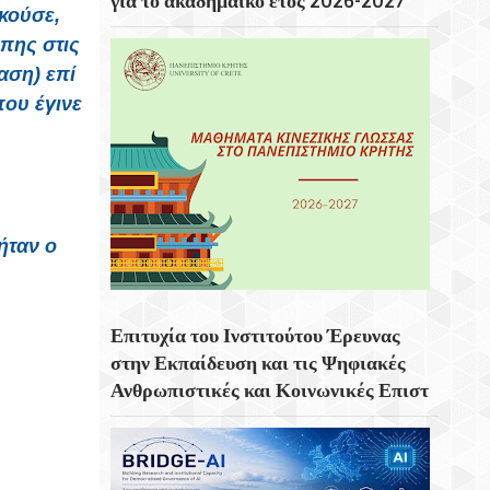
για το ακαδημαϊκό έτος 2026-2027
ικούσε
,
Αμοιβή Αργίας 15ης Αυγούστου
πης στις
Οι Παραστάσεις Στα Κηποθέατρα Του
αση) επί
Δήμου Ηρακλείου Την Παρασκευή 7
ου έγινε
Αυγούστου 2026
7ο Πανελλήνιο Συνέδριο Κοινωνιολογίας
Της Εκπαίδευσης
Γ. Πλακιωτάκης: Η Ιστορική Μνήμη Είναι Η
ήταν ο
Πυξίδα Για Το Μέλλον
Επιτυχία Του Ινστιτούτου Έρευνας Στην
Εκπαίδευση Και Τις Ψηφιακές
Επιτυχία του Ινστιτούτου Έρευνας
Ανθρωπιστικές Και Κοινωνικές Επιστήμες
στην Εκπαίδευση και τις Ψηφιακές
– ΠΑΚΕΚ Πανεπιστημίου Κρήτης
Ανθρωπιστικές και Κοινωνικές Επιστ
Στο Μάραθος Θα Βρεθεί Αύριο
Παρασκευή, 7 Αυγούστου Στις 21.00, Η
Θεατρική Ομάδα Του Δήμου Μαλεβιζίου