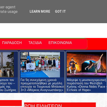
ti Polis
For Sale Sitia
Sitia Airport
user-agent
erate usage
LEARN MORE
GOT IT
ΠΑΡΑΔΟΣΗ
ΤΑΞΙΔΙΑ
ΕΠΙΚΟΙΝΩΝΙΑ
όρτασε τον
Για 5η συνεχόμενη χρονιά
Μάγεψε η μουσικοχορευτική
ούχο του –
πραγματοποιήθηκε με μεγάλη
παράσταση του Φεστιβάλ
μός της
επιτυχία το Τουρνουά Μπάσκετ
Κρήτης «Donna Nobis Pace 
ου Σωτήρος
3×3 «Μάρκος Αναγνωστάκης»
Echoes of Hope»
ΡΟΗ ΕΙΔΗΣΕΩΝ