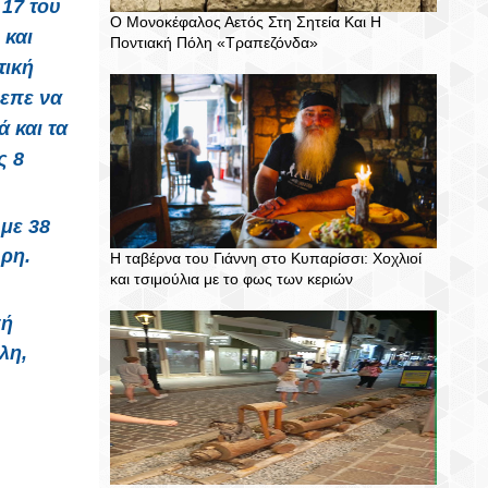
 17 του
Ο Μονοκέφαλος Αετός Στη Σητεία Και Η
 και
Ποντιακή Πόλη «Τραπεζόνδα»
τική
επε να
 και τα
ς 8
 με 38
ύρη.
Η ταβέρνα του Γιάννη στο Κυπαρίσσι: Χοχλιοί
και τσιμούλια με το φως των κεριών
πή
λη,