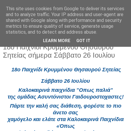
This site uses cookies from Google to deliver its services
and to analyze traffic. Your IP address and user-agent are
shared with Google along with performance and security
metrics to ensure quality of service, generate usage
statistics, and to detect and address abuse.
LEARN MORE
GOT IT
Σάββατο 26 Ιουλίου 2025
18ο Παιχνίδι Κρυμμένου Θησαυρού
Σητείας σήμερα Σάββατο 26 Ιουλίου
18ο Παιχνίδι Κρυμμένου Θησαυρού Σητείας
Σάββατο 26 Ιουλίου
Καλοκαιρινά παιχνίδια "Οπως παλιά"
της ομάδας Ασυντόνιστοι Γαιδουροστοχαστες!
Πάρτε την καλή σας διάθεση, φορέστε το πιο
άνετο σας
χαμόγελο και ελάτε στα Καλοκαιρινά Παιχνίδια
«Όπως