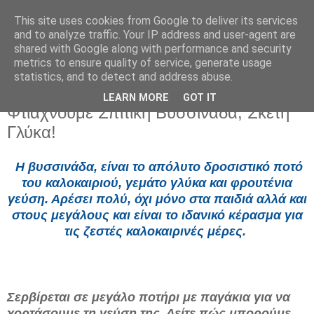
This site uses cookies from Google to deliver its services
and to analyze traffic. Your IP address and user-agent are
shared with Google along with performance and security
metrics to ensure quality of service, generate usage
statistics, and to detect and address abuse.
LEARN MORE
GOT IT
Πέμπτη 31 Ιουλίου 2025
Φτιάχνουμε Σπιτική Βυσσινάδα, Σκέτη
Γλύκα!
Η βυσσινάδα, είναι το απόλυτο δροσιστικό ποτό
του καλοκαιριού, γεμάτο γλύκα και φρουτένια
γεύση. Αρέσει πολύ, όχι μόνο στα παιδιά αλλά και
στους μεγάλους και είναι το ιδανικό κέρασμα για
τις ζεστές καλοκαιρινές μέρες.
Σερβίρεται σε μεγάλο ποτήρι με παγάκια για να
χορτάσουμε τη γεύση της. Δείτε πώς μπορούμε