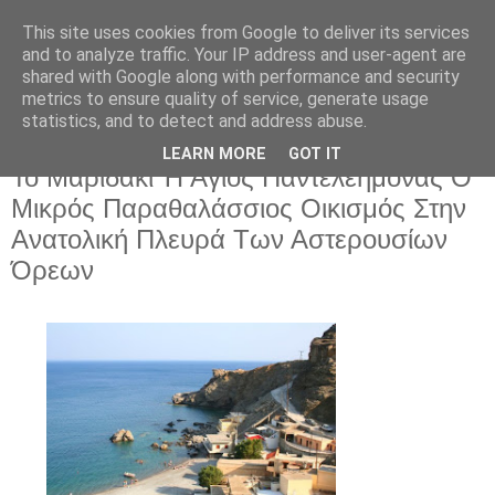
This site uses cookies from Google to deliver its services
and to analyze traffic. Your IP address and user-agent are
shared with Google along with performance and security
metrics to ensure quality of service, generate usage
statistics, and to detect and address abuse.
LEARN MORE
GOT IT
Κυριακή 27 Ιουλίου 2025
Το Μαριδάκι Ή Άγιος Παντελεήμονας Ο
Μικρός Παραθαλάσσιος Οικισμός Στην
Ανατολική Πλευρά Των Αστερουσίων
Όρεων