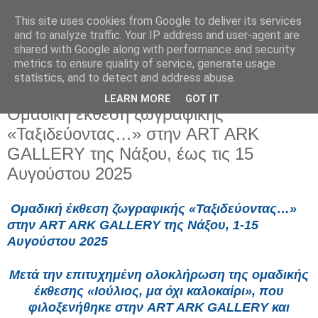
This site uses cookies from Google to deliver its services
and to analyze traffic. Your IP address and user-agent are
shared with Google along with performance and security
metrics to ensure quality of service, generate usage
statistics, and to detect and address abuse.
LEARN MORE
GOT IT
Κυριακή 3 Αυγούστου 2025
Ομαδική έκθεση ζωγραφικής
«Ταξιδεύοντας…» στην ART ARK
GALLERY της Νάξου, έως τις 15
Αυγούστου 2025
Ομαδική έκθεση ζωγραφικής «Ταξιδεύοντας…»
στην ART ARK GALLERY της Νάξου, 1-15
Αυγούστου 2025
Μετά την επιτυχημένη ολοκλήρωση της ομαδικής
έκθεσης «Ιούλιος, μα όχι καλοκαίρι», που
φιλοξενήθηκε στην ART ARK GALLERY και