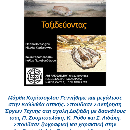
Μάρθα Κορίτσογλου Γεννήθηκε και μεγάλωσε
στην Καλλιθέα Αττικής. Σπούδασε Συντήρηση
Έργων Τέχνης στη σχολή Δοξιάδη με δασκάλους
τους Π. Ζουμπουλάκη, Κ. Ρόθο και Σ. Λιδάκη.
Σπούδασε ζωγραφική και χαρακτική στην