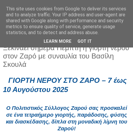
This site uses cookies from Google to deliver its services
and to analyze traffic. Your IP address and user-agent are
shared with Google along with performance and security
metrics to ensure quality of service, generate usage
statistics, and to detect and address abuse.
LEARN MORE
GOT IT
Πέμπτη 7 Αυγούστου 2025
Ξεκινάει σήμερα Πέμπτη η γιορτή νερού
στον Ζαρό με συναυλία του Βασίλη
Σκουλά
ΓΙΟΡΤΗ ΝΕΡΟΥ ΣΤΟ ΖΑΡΟ – 7 έως
10 Αυγούστου 2025
Ο Πολιτιστικός Σύλλογος Ζαρού σας προσκαλεί
σε ένα τετραήμερο γιορτής, παράδοσης, φύσης
και διασκέδασης, δίπλα στη
μοναδική λίμνη του
Ζαρού!