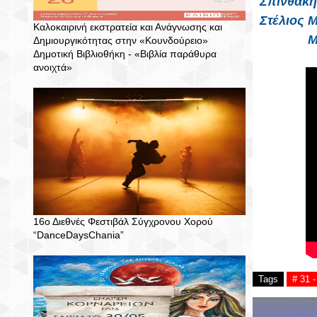
Σπινθάκη
Στέλιος 
Καλοκαιρινή εκστρατεία και Ανάγνωσης και
Μ
Δημιουργικότητας στην «Κουνδούρειο»
Δημοτική Βιβλιοθήκη - «Βιβλία παράθυρα
ανοιχτά»
16ο Διεθνές Φεστιβάλ Σύγχρονου Χορού
“DanceDaysChania”
Tags
# 31 