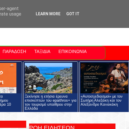
ti Polis
For Sale Sitia
Sitia Airport
user-agent
erate usage
LEARN MORE
GOT IT
ΠΑΡΑΔΟΣΗ
ΤΑΞΙΔΙΑ
ΕΠΙΚΟΙΝΩΝΙΑ
τα
Ξεκίνησε η ετήσια έρευνα
«Αυτοσχεδιασμοί» με τον
Δήμου
επισκεπτών του epaithros+ για
Σωτήρη Αλεξάκη και τον
έρα 10
τον τουρισμό υπαίθρου στην
Αλέξανδρο Κανακάκη
Ελλάδα
ΡΟΗ ΕΙΔΗΣΕΩΝ