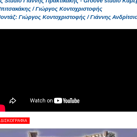
ς Studio Γιάννης Πρακτικάκης - Groove studio Κάμε
Μπιτσακάκης / Γιώργος Κοντοχριστοφής
οντάζ: Γιώργος Κοντοχριστοφής / Γιάννης Ανδρίτσι
- ΔΙΣΚΟΓΡΑΦΙΑ