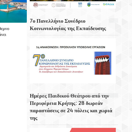
Για 5η Συνεχόμενη Χρονιά
Πραγματοποιήθηκε Με Μεγάλη Επιτυχία
Το Τουρνουά Μπάσκετ 3×3 «Μάρκος
7ο Πανελλήνιο Συνέδριο
Αναγνωστάκης»
Κοινωνιολογίας της Εκπαίδευσης
θεμνο
άνει
Μάγεψε Η Μουσικοχορευτική Παράσταση
Του Φεστιβάλ Κρήτης «Donna Nobis Pace
– Echoes Of Hope»
Ημέρες Παιδικού Θεάτρου από την
Περιφέρεια Κρήτης: 28 δωρεάν
παραστάσεις σε 24 πόλεις και χωριά
της