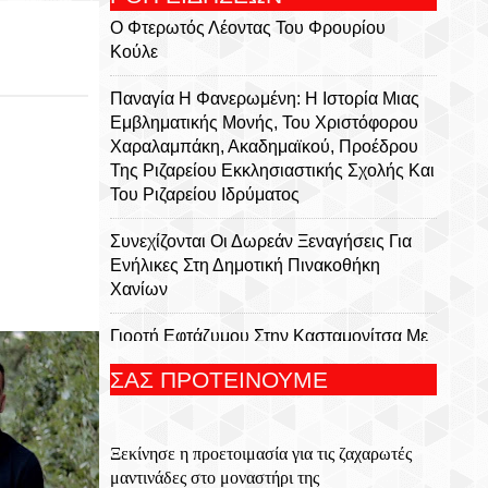
Ο Φτερωτός Λέοντας Του Φρουρίου
Κούλε
Παναγία Η Φανερωμένη: Η Ιστορία Μιας
Εμβληματικής Μονής, Του Χριστόφορου
Χαραλαμπάκη, Ακαδημαϊκού, Προέδρου
Της Ριζαρείου Εκκλησιαστικής Σχολής Και
Του Ριζαρείου Ιδρύματος
Συνεχίζονται Οι Δωρεάν Ξεναγήσεις Για
Ενήλικες Στη Δημοτική Πινακοθήκη
Χανίων
Γιορτή Εφτάζυμου Στην Κασταμονίτσα Με
Την Στήριξη Της Περιφέρειας Κρήτης
ΣΑΣ ΠΡΟΤΕΙΝΟΥΜΕ
Οι Παραστάσεις Στα Κηποθέατρα Του
Δήμου Ηρακλείου,τη Δευτέρα 10
Ξεκίνησε η προετοιμασία για τις ζαχαρωτές
Αυγούστου 2026
μαντινάδες στο μοναστήρι της