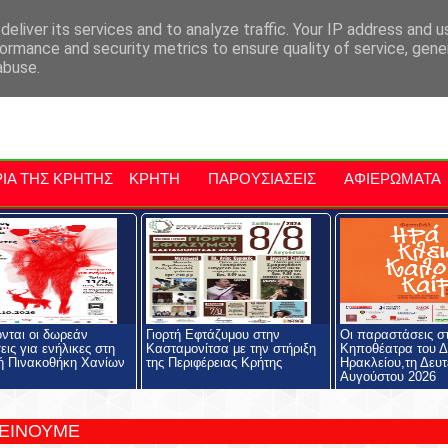
αρχία Μαλεβιζίου
Εκδηλώσεις Στην Κρήτη
Kriti Traveller
Kri
eliver its services and to analyze traffic. Your IP address and 
ormance and security metrics to ensure quality of service, gen
abuse.
ΙΑ ΤΗΣ ΚΡΗΤΗΣ
ΚΡΗΤΗ
ΠΑΡΟΥΣΙΑΣΕΙΣ
ΑΦΙΕΡΩΜΑΤΑ
ονται οι δωρεάν
Γιορτή Εφτάζυμου στην
Οι παραστάσεις σ
εις για ενήλικες στη
Κασταμονίτσα με την στήριξη
Κηποθέατρα του 
ή Πινακοθήκη Χανίων
της Περιφέρειας Κρήτης
Ηρακλείου,τη Δευτ
Αυγούστου 2026
ΤΕΙΝΟΥΜΕ