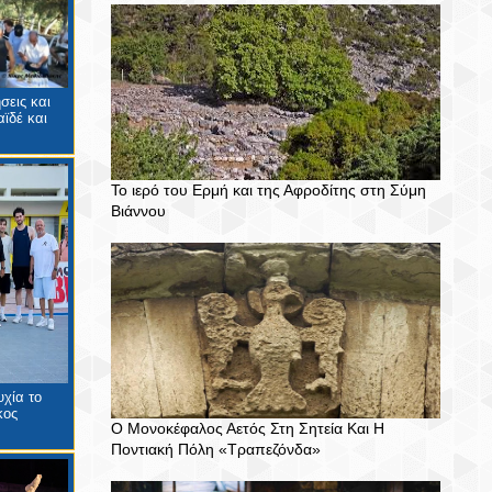
σεις και
ϊδέ και
Το ιερό του Ερμή και της Αφροδίτης στη Σύμη
Βιάννου
χία το
κος
Ο Μονοκέφαλος Αετός Στη Σητεία Και Η
Ποντιακή Πόλη «Τραπεζόνδα»