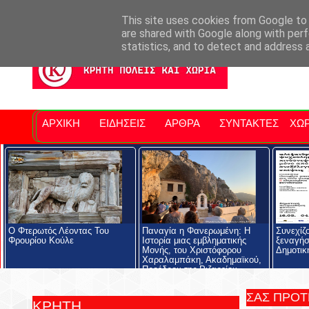
Σητειακά Νέα
Νομός Λασιθίου
Αγαπάμε Ρέθυμνο
Επ
This site uses cookies from Google to d
are shared with Google along with perf
statistics, and to detect and address 
ΑΡΧΙΚΗ
ΕΙΔΗΣΕΙΣ
ΑΡΘΡΑ
ΣΥΝΤΑΚΤΕΣ
ΧΩΡ
Ο Φτερωτός Λέοντας Του
Παναγία η Φανερωμένη: Η
Συνεχίζ
Φρουρίου Κούλε
Ιστορία μιας εμβληματικής
ξεναγήσ
Μονής, του Χριστόφορου
Δημοτικ
Χαραλαμπάκη, Ακαδημαϊκού,
Προέδρου της Ριζαρείου
Εκκλησιαστικής Σχολής και του
Ριζαρείου Ιδρύματος
ΣΑΣ ΠΡΟ
ΚΡΗΤΗ