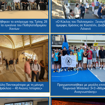
θηκαν το απόγευμα της Τρίτης 28
«Ο Κύκλος του Πολιτισμού»: Ξεναγή
 τα εγκαίνια του Ποδηλατοδρομίου
όμορφες δράσεις σε Καστέλλι, Διαβα
Χανίων
Λιλιανό
Πύλη Παντοκράτορα με τη μόνιμη
Πραγματοποιήθηκε με μεγάλη επιτυ
ράκλειο – 40 Αιώνες Ιστορίας»
Τουρνουά Μπάσκετ 3×3 «Μάρ
Αναγνωστάκης»