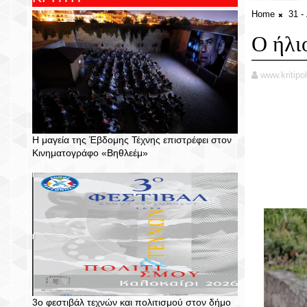
Home
31 
Ο ήλι
www.kritipol
Η μαγεία της Έβδομης Τέχνης επιστρέφει στον
Κινηματογράφο «Βηθλεέμ»
3ο φεστιβάλ τεχνών και πολιτισμού στον δήμο