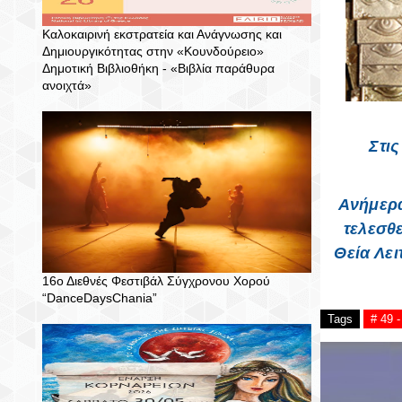
Καλοκαιρινή εκστρατεία και Ανάγνωσης και
Δημιουργικότητας στην «Κουνδούρειο»
Δημοτική Βιβλιοθήκη - «Βιβλία παράθυρα
ανοιχτά»
Στις
Ανήμερα
τελεσθε
Θεία Λε
16ο Διεθνές Φεστιβάλ Σύγχρονου Χορού
“DanceDaysChania”
Tags
# 49