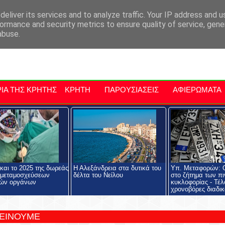
αρχία Μαλεβιζίου
Εκδηλώσεις Στην Κρήτη
Kriti Traveller
Kri
eliver its services and to analyze traffic. Your IP address and 
ormance and security metrics to ensure quality of service, gen
abuse.
ΙΑ ΤΗΣ ΚΡΗΤΗΣ
ΚΡΗΤΗ
ΠΑΡΟΥΣΙΑΣΕΙΣ
ΑΦΙΕΡΩΜΑΤΑ
και το 2025 της δωρεάς
Η Αλεξάνδρεια στα δυτικά του
Υπ. Μεταφορών: Ο
 μεταμοσχεύσεων
δέλτα του Νείλου
στο ζήτημα των π
ών οργάνων
κυκλοφορίας - Τέλ
χρονοβόρες διαδικ
ΤΕΙΝΟΥΜΕ