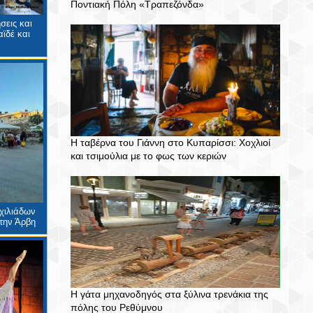
Ποντιακή Πόλη «Τραπεζόνδα»
σεις και
ϊδέ και
Η ταβέρνα του Γιάννη στο Κυπαρίσσι: Χοχλιοί
και τσιμούλια με το φως των κεριών
χιλιάδων
την Άρβη
Η γάτα μηχανοδηγός στα ξύλινα τρενάκια της
πόλης του Ρεθύμνου