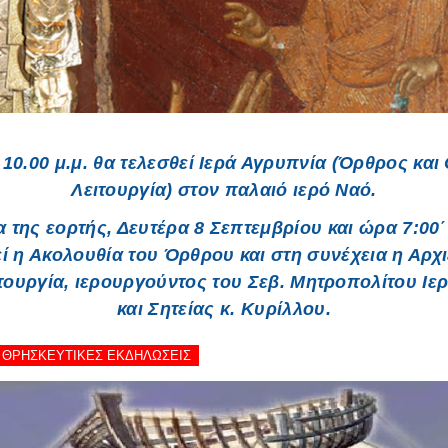
 10.00 μ.μ. θα τελεσθεί Ιερά Αγρυπνία (Όρθρος και
Λειτουργία) στον παλαιό ιερό Ναό.
 της εορτής, Δευτέρα 8 Σεπτεμβρίου και ώρα 7:00΄ 
ί η Ακολουθία του Όρθρου και στη συνέχεια η Αρχ
ιτουργία, ιερουργούντος του Σεβ. Μητροπολίτου Ιε
και Σητείας κ. Κυρίλλου.
 - ΘΡΗΣΚΕΥΤΙΚΕΣ ΕΚΔΗΛΩΣΕΙΣ