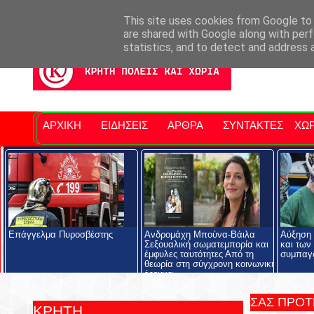
Σητειακά Νέα
Νομός Λασιθίου
Αγαπάμε Ρέθυμνο
Επ
This site uses cookies from Google to d
are shared with Google along with perf
statistics, and to detect and address 
ΑΡΧΙΚΗ
ΕΙΔΗΣΕΙΣ
ΑΡΘΡΑ
ΣΥΝΤΑΚΤΕΣ
ΧΩΡ
Επάγγελμα Πυροσβέστης
Ανδρομάχη Μπούνα-Βάιλα
Αύξηση 
Σεξουαλική σωματεμπορία και
και των
έμφυλες ταυτότητες Από τη
συμπαγ
θεωρία στη σύγχρονη κοινωνική
έρευνα
ΣΑΣ ΠΡΟ
ΚΡΗΤΗ