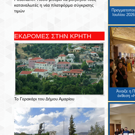
καταναλωτές η νέα πλατφόρμα σύγκρισης
Πραγματοποιή
τιμών
Ιουλίου 2026
ΕΚΔΡΟΜΕΣ ΣΤΗΝ ΚΡΗΤΗ
Άνοιξε η 
έκθεση «Η
Το Γερακάρι του Δήμου Αμαρίου