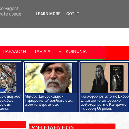
ti Polis
For Sale Sitia
Sitia Airport
user-agent
erate usage
LEARN MORE
GOT IT
ΠΑΡΑΔΟΣΗ
ΤΑΞΙΔΙΑ
ΕΠΙΚΟΙΝΩΝΙΑ
ριστική λύση
Μήτσος Σταυρακάκης -
Κυκλοφόρησε από τις Εκδόσ
ινακίδων
Περιφρονώ τσ' αλήθειες σας,
Επίμετρο το αστυνομικό
ος στις
μισώ τα ψέματά σας
μυθιστόρημα της Κατερίνας
ασίες
Πανούση Οι ρόλοι.
ΡΟΗ ΕΙΔΗΣΕΩΝ