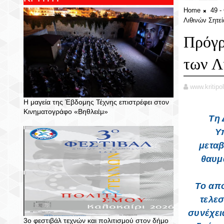
Home
49 
Λιθινών Σητε
Πρόγρ
των Λ
www.kritipol
Η μαγεία της Έβδομης Τέχνης επιστρέφει στον
Κινηματογράφο «Βηθλεέμ»
Τη 
Υ
μεταβ
θαυμ
Το από
τελεσ
συνέχει
3ο φεστιβάλ τεχνών και πολιτισμού στον δήμο