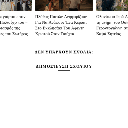
 γιόρτασε τον
Πλήθος Πιστών Ανηφορίζουν
Ολονύκτια Ιερά Α
Πολιούχο του –
Για Να Ανάψουν Ένα Κεράκι
τη μνήμη του Οσί
ρτασμός της
Στο Εκκλησάκι Του Αφέντη
Γεροντογιάννη σ
ς του Σωτήρος
Χριστού Στον Γιούχτα
Καψά Σητείας
ΔΕΝ ΥΠΆΡΧΟΥΝ ΣΧΌΛΙΑ:
ΔΗΜΟΣΊΕΥΣΗ ΣΧΟΛΊΟΥ