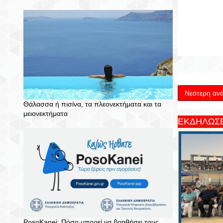
Νεότερη αν
Θάλασσα ή πισίνα, τα πλεονεκτήματα και τα
μειονεκτήματα
ΕΚΔΗΛΩΣΕ
PosoKanei: Πόσο μπορεί να βοηθήσει τους