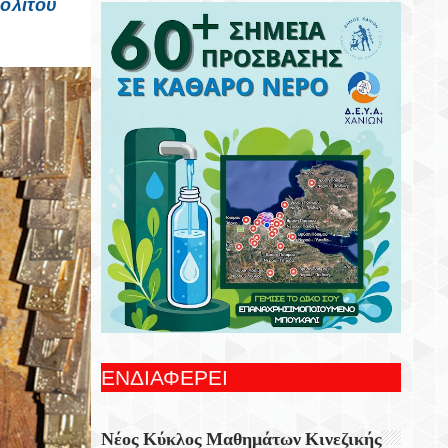
ολίτου
Κυκλοφόρησε Από Τις Εκδόσεις Επίμετρο
Το Αστυνομικό Μυθιστόρημα Της
Κατερίνας Πανούση Οι Ρόλοι.
Σεβασμός Σε Κάθε Ζωή: Ενημέρωση Για
Τις Υποχρεώσεις Των Ιδιοκτητών Ζώων
Συντροφιάς
9 Αυγούστου 1978 Ο Ηρακλειώτης
Πιλότος Της Ολυμπιακής Που Πέταξε Το
Τεράστιο Τζάμπο Με Έναν Κατεστραμμένο
Κινητήρα Πάνω Από Τις Πολυκατοικίες
Της Αθήνας
Ειδικό Χωροταξικό Για Τον Τουρισμό: Οι
Νέοι Κανόνες Για Επενδύσεις, Νησιά Και
Προορισμούς Υπό Πίεση
ΕΝΔΙΑΦΕΡΕΙ
Σαν Σήμερα 9 Αυγούστου: Τα
Σημαντικότερα Γεγονότα Της Ημέρας
Νέος Κύκλος Μαθημάτων Κινεζικής