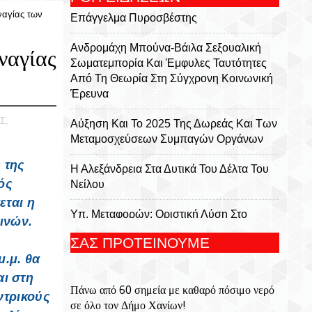
αγίας των
Επάγγελμα Πυροσβέστης
Ανδρομάχη Μπούνα-Βάιλα Σεξουαλική
ναγίας
Σωματεμπορία Και Έμφυλες Ταυτότητες
Από Τη Θεωρία Στη Σύγχρονη Κοινωνική
Έρευνα
Σ,
Αύξηση Και Το 2025 Της Δωρεάς Και Των
Μεταμοσχεύσεων Συμπαγών Οργάνων
 της
Η Αλεξάνδρεια Στα Δυτικά Του Δέλτα Του
ός
Νείλου
εται η
Υπ. Μεταφορών: Οριστική Λύση Στο
ινών.
Ζήτημα Των Πινακίδων Κυκλοφορίας -
ΣΑΣ ΠΡΟΤΕΙΝΟΥΜΕ
Τέλος Στις Χρονοβόρες Διαδικασίες
μ.μ. θα
Μήτσος Σταυρακάκης - Περιφρονώ Τσ'
αι στη
Πάνω από 60 σημεία με καθαρό πόσιμο νερό
Αλήθειες Σας, Μισώ Τα Ψέματά Σας
ντρικούς
σε όλο τον Δήμο Χανίων!