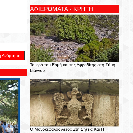
ΑΦΙΕΡΩΜΑΤΑ - ΚΡΗΤΗ
η Ανάρτηση
Το ιερό του Ερμή και της Αφροδίτης στη Σύμη
Βιάννου
Ο Μονοκέφαλος Αετός Στη Σητεία Και Η