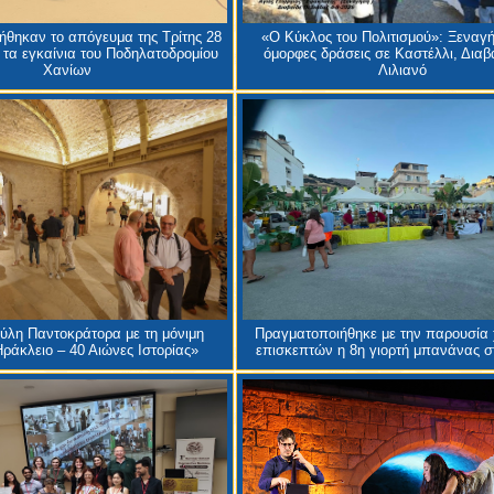
θηκαν το απόγευμα της Τρίτης 28
«Ο Κύκλος του Πολιτισμού»: Ξεναγή
 τα εγκαίνια του Ποδηλατοδρομίου
όμορφες δράσεις σε Καστέλλι, Διαβα
Χανίων
Λιλιανό
Πύλη Παντοκράτορα με τη μόνιμη
Πραγματοποιήθηκε με την παρουσία 
ράκλειο – 40 Αιώνες Ιστορίας»
επισκεπτών η 8η γιορτή μπανάνας σ