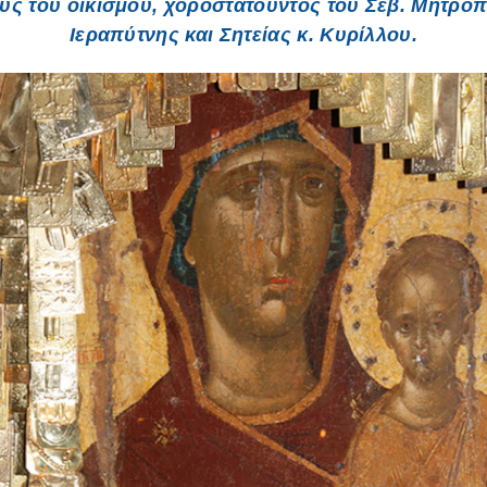
υς του οικισμού, χοροστατούντος του Σεβ. Μητροπ
Ιεραπύτνης και Σητείας κ. Κυρίλλου.