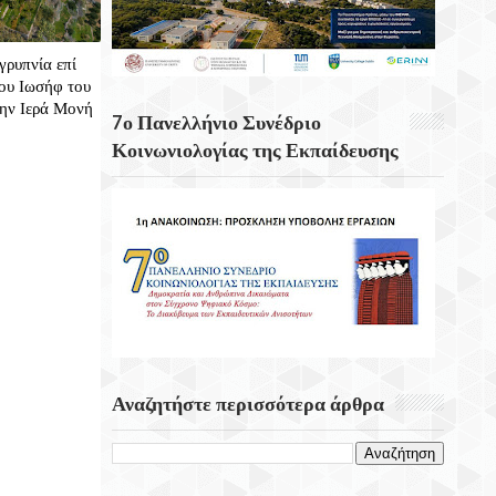
Κενά Στο Ρυθμιστικό Πλαίσιο Των
γρυπνία επί
Καλλυντικών Για Τα Χείλη Εντοπίζουν
ου Ιωσήφ του
Ερευνητές
την Ιερά Μονή
7ο Πανελλήνιο Συνέδριο
Σαν Σήμερα 8 Αυγούστου 1944
Κοινωνιολογίας της Εκπαίδευσης
Πραγματοποιήτε Το Σαμποτάζ Της
Δαμάστας
Η Μεγαλύτερη Γιορτή Της Πατάτας
Επιστρέφει Για Ακόμα Μια Χρονιά Στο
Τζερμιάδο Οροπεδίου Λασιθίου
Αναζητήστε περισσότερα άρθρα