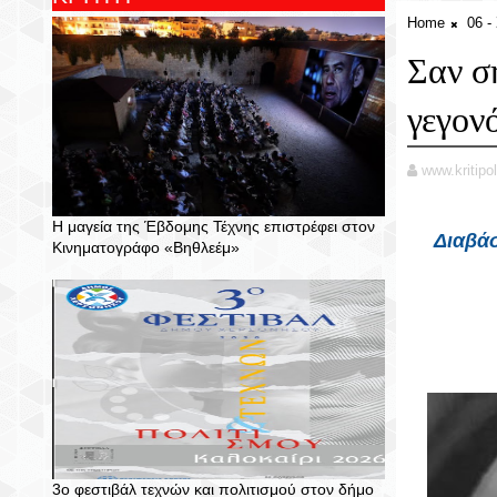
Home
06 
Σαν σ
γεγον
www.kritipol
Η μαγεία της Έβδομης Τέχνης επιστρέφει στον
Διαβάσ
Κινηματογράφο «Βηθλεέμ»
3ο φεστιβάλ τεχνών και πολιτισμού στον δήμο