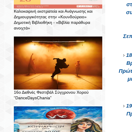
στ
Καλοκαιρινή εκστρατεία και Ανάγνωσης και
συ
Δημιουργικότητας στην «Κουνδούρειο»
Δημοτική Βιβλιοθήκη - «Βιβλία παράθυρα
ανοιχτά»
Σεπ
18
Βρ
Πρώτ
μ
16ο Διεθνές Φεστιβάλ Σύγχρονου Χορού
“DanceDaysChania”
19
Π