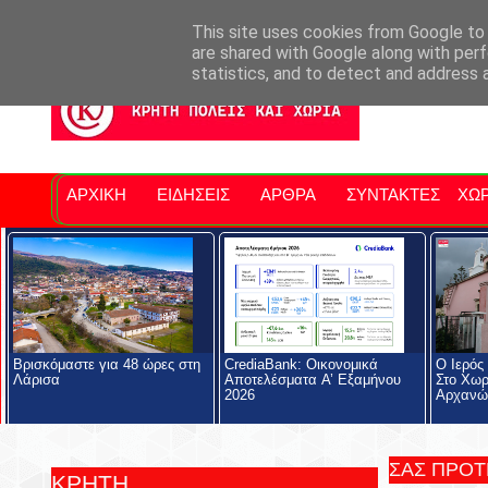
Σητειακά Νέα
Νομός Λασιθίου
Αγαπάμε Ρέθυμνο
Επ
This site uses cookies from Google to d
are shared with Google along with perf
statistics, and to detect and address 
ΑΡΧΙΚΗ
ΕΙΔΗΣΕΙΣ
ΑΡΘΡΑ
ΣΥΝΤΑΚΤΕΣ
ΧΩΡ
Βρισκόμαστε για 48 ώρες στη
CrediaBank: Οικονομικά
Ο Ιερός
Λάρισα
Αποτελέσματα A’ Εξαμήνου
Στο Χωρ
2026
Αρχανώ
ΣΑΣ ΠΡΟ
ΚΡΗΤΗ