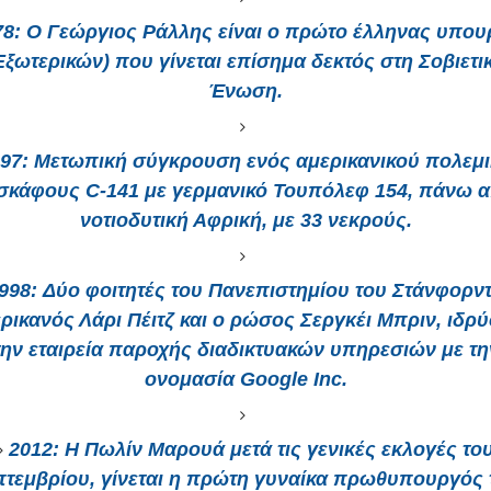
78:
Ο Γεώργιος Ράλλης είναι ο πρώτο έλληνας υπου
Εξωτερικών) που γίνεται επίσημα δεκτός στη Σοβιετι
Ένωση.
97
: Μετωπική σύγκρουση ενός αμερικανικού πολεμ
σκάφους C-141 με γερμανικό Τουπόλεφ 154, πάνω α
νοτιοδυτική Αφρική, με 33 νεκρούς.
998:
Δύο φοιτητές του Πανεπιστημίου του Στάνφορντ
ρικανός Λάρι Πέιτζ και ο ρώσος Σεργκέι Μπριν, ιδρ
την εταιρεία παροχής διαδικτυακών υπηρεσιών με τη
ονομασία Google Inc.
2012:
Η Πωλίν Μαρουά μετά τις γενικές εκλογές το
πτεμβρίου, γίνεται η πρώτη γυναίκα πρωθυπουργός 