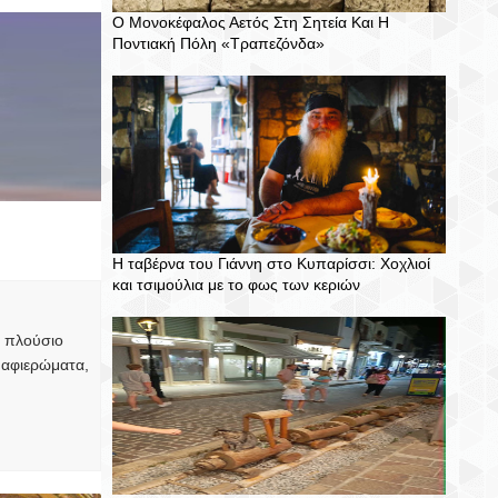
Ο Μονοκέφαλος Αετός Στη Σητεία Και Η
Ποντιακή Πόλη «Τραπεζόνδα»
T
S
P
C
W
H
I
O
E
A
N
M
E
R
I
M
T
E
T
E
N
T
Η ταβέρνα του Γιάννη στο Κυπαρίσσι: Χοχλιοί
και τσιμούλια με το φως των κεριών
, πλούσιο
 αφιερώματα,