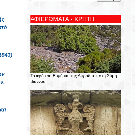
ΑΦΙΕΡΩΜΑΤΑ - ΚΡΗΤΗ
ής
από
1843)
ών
Το ιερό του Ερμή και της Αφροδίτης στη Σύμη
Βιάννου
ν.
και