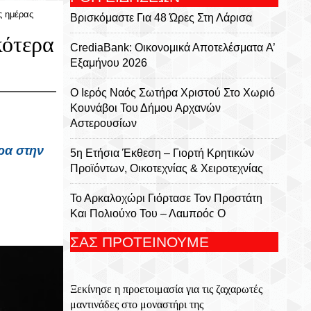
ς ημέρας
Βρισκόμαστε Για 48 Ώρες Στη Λάρισα
κότερα
CrediaBank: Οικονομικά Αποτελέσματα A’
Εξαμήνου 2026
Ο Ιερός Ναός Σωτήρα Χριστού Στο Χωριό
Κουνάβοι Του Δήμου Αρχανών
Αστερουσίων
ρα
στην
5η Ετήσια Έκθεση – Γιορτή Κρητικών
Προϊόντων, Οικοτεχνίας & Χειροτεχνίας
Το Αρκαλοχώρι Γιόρτασε Τον Προστάτη
Και Πολιούχο Του – Λαμπρός Ο
Εορτασμός Της Μεταμορφώσεως Του
ΣΑΣ ΠΡΟΤΕΙΝΟΥΜΕ
Σωτήρος
Για 5η Συνεχόμενη Χρονιά
Ξεκίνησε η προετοιμασία για τις ζαχαρωτές
Πραγματοποιήθηκε Με Μεγάλη Επιτυχία
μαντινάδες στο μοναστήρι της
Το Τουρνουά Μπάσκετ 3×3 «Μάρκος