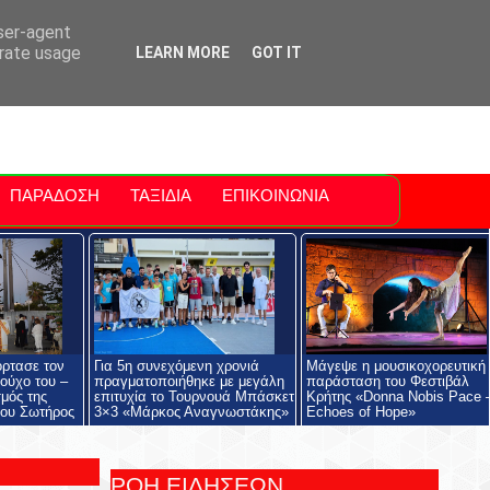
ti Polis
For Sale Sitia
Sitia Airport
user-agent
erate usage
LEARN MORE
GOT IT
ΠΑΡΑΔΟΣΗ
ΤΑΞΙΔΙΑ
ΕΠΙΚΟΙΝΩΝΙΑ
όρτασε τον
Για 5η συνεχόμενη χρονιά
Μάγεψε η μουσικοχορευτική
ούχο του –
πραγματοποιήθηκε με μεγάλη
παράσταση του Φεστιβάλ
μός της
επιτυχία το Τουρνουά Μπάσκετ
Κρήτης «Donna Nobis Pace 
ου Σωτήρος
3×3 «Μάρκος Αναγνωστάκης»
Echoes of Hope»
ΡΟΗ ΕΙΔΗΣΕΩΝ