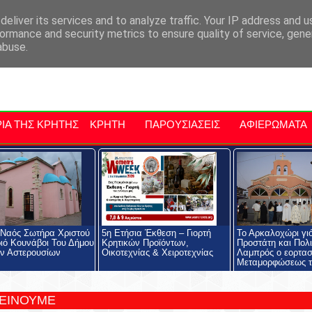
αρχία Μαλεβιζίου
Εκδηλώσεις Στην Κρήτη
Kriti Traveller
Kri
eliver its services and to analyze traffic. Your IP address and 
ormance and security metrics to ensure quality of service, gen
abuse.
ΙΑ ΤΗΣ ΚΡΗΤΗΣ
ΚΡΗΤΗ
ΠΑΡΟΥΣΙΑΣΕΙΣ
ΑΦΙΕΡΩΜΑΤΑ
 Ναός Σωτήρα Χριστού
5η Ετήσια Έκθεση – Γιορτή
Το Αρκαλοχώρι γι
ιό Κουνάβοι Του Δήμου
Κρητικών Προϊόντων,
Προστάτη και Πολι
ν Αστερουσίων
Οικοτεχνίας & Χειροτεχνίας
Λαμπρός ο εορτασ
Μεταμορφώσεως τ
ΤΕΙΝΟΥΜΕ