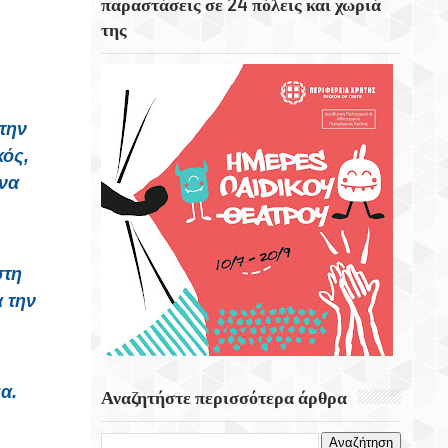
παραστάσεις σε 24 πόλεις και χωριά
της
Το Εκκλησάκι Του Τιμίου Σταυρού Στο
Στρούμπουλα
6 Αυγούστου 1999 Φεύγει Απο Την Ζωή Η
Ρίτα Σακελαρίου
την
κός,
Eορτή Της Μεταμόρφωσης Του Σωτήρος
ήνα
στη
 την
α.
Αναζητήστε περισσότερα άρθρα