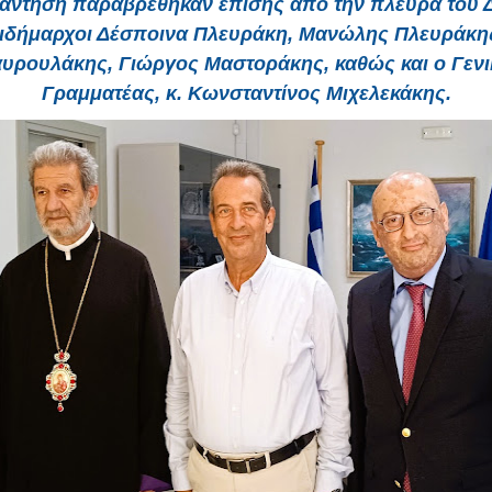
άντηση παραβρέθηκαν επίσης από την πλευρά του 
ντιδήμαρχοι Δέσποινα Πλευράκη, Μανώλης Πλευράκης
αυρουλάκης, Γιώργος Μαστοράκης, καθώς και ο Γενι
Γραμματέας, κ. Κωνσταντίνος Μιχελεκάκης.