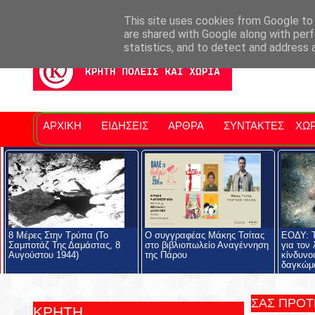
Σητειακά Νέα
Νομός Λασιθίου
Αγαπάμε Ρέθυμνο
Επ
This site uses cookies from Google to d
are shared with Google along with perf
statistics, and to detect and address 
ΑΡΧΙΚΗ
ΕΙΔΗΣΕΙΣ
ΑΡΘΡΑ
ΣΥΝΤΑΚΤΕΣ
ΧΩΡ
8 Μέρες Στην Τρύπα (Το
Ο συγγραφέας Μάκης Τσίτας
ΕΟΔΥ: Τ
Σαμποτάζ Της Δαμάστας, 8
στο βιβλιοπωλείο Αναγέννηση
για τον
Αυγούστου 1944)
της Πάρου
κίνδυνο
δαγκώμ
ΣΑΣ ΠΡΟ
ΚΡΗΤΗ