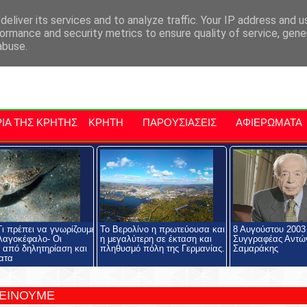
αρχία Μαλεβιζίου
Εκδηλώσεις Στην Κρήτη
Kriti Traveller
Kri
eliver its services and to analyze traffic. Your IP address and 
ormance and security metrics to ensure quality of service, gen
abuse.
ΙΑ ΤΗΣ ΚΡΗΤΗΣ
ΚΡΗΤΗ
ΠΑΡΟΥΣΙΑΣΕΙΣ
ΑΦΙΕΡΩΜΑΤΑ
ι πρέπει να γνωρίζουμε
Το Βερολίνο η πρωτεύουσα και
8 Αυγούστου 2003
 λαγοκέφαλο- Οι
η μεγαλύτερη σε έκταση και
Συγγραφέας Αντώ
ι από δηλητηρίαση και
πληθυσμό πόλη της Γερμανίας.
Σαμαράκης
ατα
ΤΕΙΝΟΥΜΕ