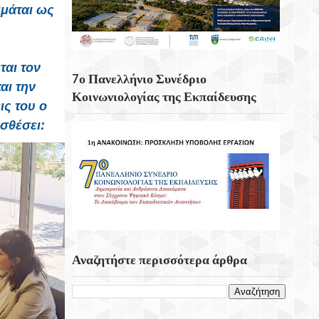
ιμάται ως
Αρχαιολογικός Χώρος Απτέρας – Θέατρο
Αρχαίας Απτέρας Μότσαρτ, Μπετόβεν Και
Επτανήσιοι Συνθέτες Με Τον Βαθύφωνο
Χριστόφορο Σταμπόγλη
ται τον
7ο Πανελλήνιο Συνέδριο
αι την
Οι Οικονομικές Δυσκολίες Επιταχύνουν
Κοινωνιολογίας της Εκπαίδευσης
Τη Γνωστική Έκπτωση
ς του ο
σθέσει:
Το Λιμάνι Του Ρότερνταμ
Αναζητήστε περισσότερα άρθρα