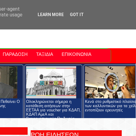
ti Polis
For Sale Sitia
Sitia Airport
user-agent
erate usage
LEARN MORE
GOT IT
ΠΑΡΑΔΟΣΗ
ΤΑΞΙΔΙΑ
ΕΠΙΚΟΙΝΩΝΙΑ
 Πεθαίνει Ο
Ολοκληρώνεται σήμερα η
Κενά στο ρυθμιστικό πλαίσιο
νης
κατάθεση αιτήσεων στην
των καλλυντικών για τα χείλ
ΕΕΤΑΑ για voucher για ΚΔΑΠ,
εντοπίζουν ερευνητές
ΚΔΑΠ ΑμεΑ και
Βρεφονηπιακούς-Παιδικούς
Σταθμούς
ΡΟΗ ΕΙΔΗΣΕΩΝ