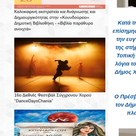
Καλοκαιρινή εκστρατεία και Ανάγνωσης και
Δημιουργικότητας στην «Κουνδούρειο»
Κατά τ
Δημοτική Βιβλιοθήκη - «Βιβλία παράθυρα
ανοιχτά»
επίσημης
την ευ
της στή
Τοπική 
λόγια τ
Δήμος Χ
16ο Διεθνές Φεστιβάλ Σύγχρονου Χορού
Ο Πρέσβ
“DanceDaysChania”
τον Δήμ
πλα