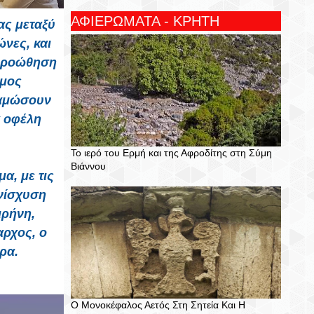
ΑΦΙΕΡΩΜΑΤΑ - ΚΡΗΤΗ
ας μεταξύ
ώνες, και
 προώθηση
ήμος
ναμώσουν
α οφέλη
Το ιερό του Ερμή και της Αφροδίτης στη Σύμη
Βιάννου
α, με τις
ενίσχυση
ιρήνη,
αρχος, ο
ρα.
Ο Μονοκέφαλος Αετός Στη Σητεία Και Η