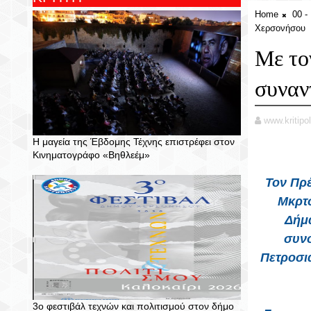
Home
00 
Χερσονήσου
Με το
συναν
www.kritipol
Η μαγεία της Έβδομης Τέχνης επιστρέφει στον
Κινηματογράφο «Βηθλεέμ»
Τον Πρέ
Μκρτσ
Δήμ
συνο
Πετροσι
3ο φεστιβάλ τεχνών και πολιτισμού στον δήμο