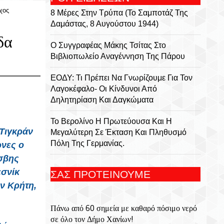
χος
8 Μέρες Στην Τρύπα (Το Σαμποτάζ Της
Δαμάστας, 8 Αυγούστου 1944)
δα
Ο Συγγραφέας Μάκης Τσίτας Στο
Βιβλιοπωλείο Αναγέννηση Της Πάρου
ΕΟΔΥ: Τι Πρέπει Να Γνωρίζουμε Για Τον
Λαγοκέφαλο- Οι Κίνδυνοι Από
Δηλητηρίαση Και Δαγκώματα
Το Βερολίνο Η Πρωτεύουσα Και Η
 Τιγκράν
Μεγαλύτερη Σε Έκταση Και Πληθυσμό
Πόλη Της Γερμανίας.
ρνες ο
σβης
8 Αυγούστου 2003 Πεθαίνει Ο
εσνίκ
ΣΑΣ ΠΡΟΤΕΙΝΟΥΜΕ
Συγγραφέας Αντώνης Σαμαράκης
ν Κρήτη,
Ολοκληρώνεται Σήμερα Η Κατάθεση
Πάνω από 60 σημεία με καθαρό πόσιμο νερό
Αιτήσεων Στην ΕΕΤΑΑ Για Voucher Για
σε όλο τον Δήμο Χανίων!
ΚΔΑΠ, ΚΔΑΠ ΑμεΑ Και Βρεφονηπιακούς-