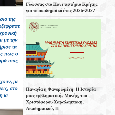
Γλώσσας στο Πανεπιστήμιο Κρήτης
Ο Φτερωτός Λέοντας Του Φρουρίου
για το ακαδημαϊκό έτος 2026-2027
Κούλε
σιο της
Παναγία Η Φανερωμένη: Η Ιστορία Μιας
 εξέφρασε
Εμβληματικής Μονής, Του Χριστόφορου
χρονική
Χαραλαμπάκη, Ακαδημαϊκού, Προέδρου
Της Ριζαρείου Εκκλησιαστικής Σχολής Και
ι με την
Του Ριζαρείου Ιδρύματος
ήρισε τα
ας πως ο
Συνεχίζονται Οι Δωρεάν Ξεναγήσεις Για
αρά τους
Ενήλικες Στη Δημοτική Πινακοθήκη
Χανίων
Γιορτή Εφτάζυμου Στην Κασταμονίτσα Με
χουν, με
Την Στήριξη Της Περιφέρειας Κρήτης
εις, στο
Παναγία η Φανερωμένη: Η Ιστορία
Οι Παραστάσεις Στα Κηποθέατρα Του
μιας εμβληματικής Μονής, του
η κι
Δήμου Ηρακλείου,τη Δευτέρα 10
Χριστόφορου Χαραλαμπάκη,
Αυγούστου 2026
Ακαδημαϊκού, Π