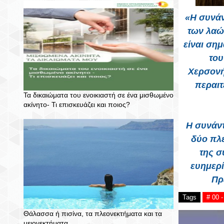
«Η συνάν
των λαών
είναι ση
του
Χερσονή
περαιτ
Τα δικαιώματα του ενοικιαστή σε ένα μισθωμένο
ακίνητο- Τι επισκευάζει και ποιος?
Η συνάντ
δύο πλε
της σ
ευημερί
Πρ
Tags
# 00 
Θάλασσα ή πισίνα, τα πλεονεκτήματα και τα
μειονεκτήματα