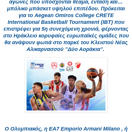
αγώνες που υπόσχονται θέαμα, ένταση και…
μπόλικο μπάσκετ υψηλού επιπέδου. Πρόκειται
για το Aegean Omiros College CRETE
International Basketball Tournament (IBT) που
επιστρέφει για 5η συνεχόμενη χρονιά, φέρνοντας
στο Ηράκλειο κορυφαίες ευρωπαϊκές ομάδες που
θα ανάψουν φωτιά στο παρκέ του Κλειστού Νέας
Αλικαρνασσού "Δύο Αοράκια".
Ο Ολυμπιακός, η EA7 Emporio Armani Milano , ή