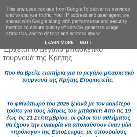
This site uses cookies from Google to deliver its services
and to analyze traffic. Your IP address and user-agent are
shared with Google along with performance and security
metrics to ensure quality of service, generate usage
statistics, and to detect and address abuse.
LEARN MORE
GOT IT
Τρίτη 2 Σεπτεμβρίου 2025
Έρχεται το μεγάλο μπασκετικό
τουρνουά της Κρήτης
Που θα βρείτε εισιτήρια για το μεγάλο μπασκετικό
τουρνουά της Κρήτης Ετοιμαστείτε.
Το φθινόπωρο του 2025 ξεκινά με τον καλύτερο
τρόπο για τους λάτρεις του μπάσκετ! Από τις 19
έως τις 21 Σεπτεμβρίου, οι φίλοι του αθλήματος
θα έχουν την ευκαιρία να απολαύσουν έναν μίνι
«πρόλογο» της EuroLeague, με σπουδαίους