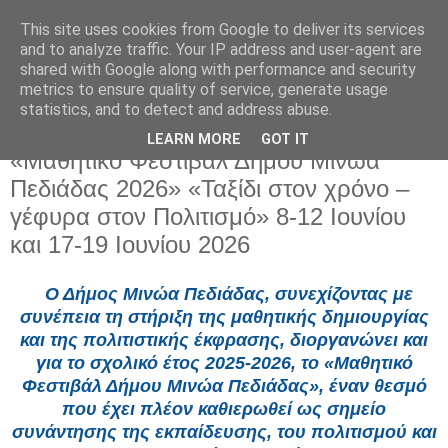
This site uses cookies from Google to deliver its services
and to analyze traffic. Your IP address and user-agent are
shared with Google along with performance and security
metrics to ensure quality of service, generate usage
statistics, and to detect and address abuse.
LEARN MORE
GOT IT
Τρίτη 19 Μαΐου 2026
«Μαθητικό Φεστιβάλ Δήμου Μινώα
Πεδιάδας 2026» «Ταξίδι στον χρόνο –
γέφυρα στον Πολιτισμό» 8-12 Ιουνίου
και 17-19 Ιουνίου 2026
Ο Δήμος Μινώα Πεδιάδας, συνεχίζοντας με
συνέπεια τη στήριξη της μαθητικής δημιουργίας
και της πολιτιστικής έκφρασης, διοργανώνει και
για το σχολικό έτος 2025-2026, το «Μαθητικό
Φεστιβάλ Δήμου Μινώα Πεδιάδας», έναν θεσμό
που έχει πλέον καθιερωθεί ως σημείο
συνάντησης της εκπαίδευσης, του πολιτισμού και