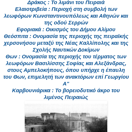
Δράκος : Το λιμάνι του Πειραιά
Ελαιοτριβεία : Περιοχή στη συμβολή των
λεωφόρων Κωνσταντινουπόλεως και Αθηνών και
της οδού Σερρών
Εφοριακά : Οικισμός του Δήμου Αλίμου
Θεόσπιτα : Ονομασία της περιοχής της πειραϊκής
χερσονήσου μεταξύ της Νέας Καλλίπολης και της
Σχολής Ναυτικών Δοκίμων
Θων : Ονομασία της περιοχής του τέρματος των
λεωφόρων Βασιλίσσης Σοφίας και Αλεξάνδρας,
στους Αμπελοκήπους, όπου υπήρχε η έπαυλη
του Θων, επιμελητή των ανακτόρων επί Γεωργίου
Α"
Καρβουνιάρικα : Το βορειοδυτικό άκρο του
λιμένος Πειραιώς