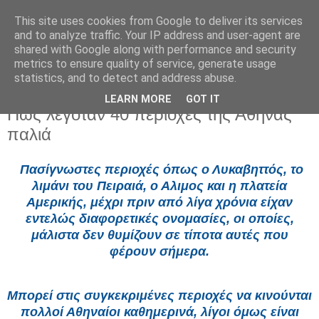
This site uses cookies from Google to deliver its services
and to analyze traffic. Your IP address and user-agent are
shared with Google along with performance and security
metrics to ensure quality of service, generate usage
statistics, and to detect and address abuse.
LEARN MORE
GOT IT
Δευτέρα 18 Μαΐου 2026
Πως λεγόταν 40 περιοχές της Αθήνας
παλιά
Πασίγνωστες περιοχές όπως ο Λυκαβηττός, το
λιμάνι του Πειραιά, ο Αλιμος και η πλατεία
Αμερικής, μέχρι πριν από λίγα χρόνια είχαν
εντελώς διαφορετικές ονομασίες, οι οποίες,
μάλιστα δεν θυμίζουν σε τίποτα αυτές που
φέρουν σήμερα.
Μπορεί στις συγκεκριμένες περιοχές να κινούνται
πολλοί Αθηναίοι καθημερινά, λίγοι όμως είναι