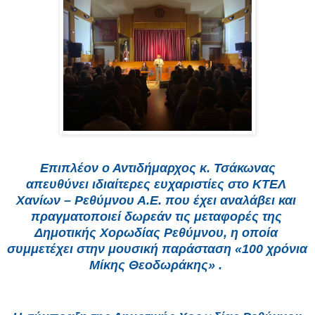
 Επιπλέον ο Αντιδήμαρχος κ. Τσάκωνας 
απευθύνει ιδιαίτερες ευχαριστίες στο ΚΤΕΛ 
Χανίων – Ρεθύμνου Α.Ε. που έχει αναλάβει και 
πραγματοποιεί δωρεάν τις μεταφορές της 
Δημοτικής Χορωδίας Ρεθύμνου, η οποία 
συμμετέχει στην μουσική παράσταση «100 χρόνια 
Μίκης Θεοδωράκης» . 