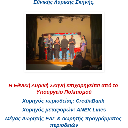
Εθνικής Λυρικής Σκηνής.
Η Εθνική Λυρική Σκηνή επιχορηγείται από το 
Υπουργείο Πολιτισμού
Χορηγός περιοδείας: CrediaBank 
Χορηγός μεταφορών: ANEK Lines
Μέγας Δωρητής ΕΛΣ & Δωρητής προγράμματος 
περιοδειών