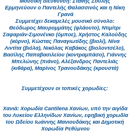
Μουσική διεύθυνση: Στάθης Σούλης 
Ερμηνεύουν ο Παντελής Θαλασσινός και η Νίκη 
Γρανά
Συμμετέχει δεκαμελές μουσικό σύνολο: 
Θεόδωρος Μαυρομμάτης (φλάουτο), Ντιμίτρι 
Σαφαριάν-Σιμονένκο (όμποε), Χρήστος Καλούδης 
(κόρνο), Κώστας Παναγιωτίδης (βιολί), Νίνα 
Λιντίτα (βιόλα), Νικόλας Καβάκος (βιολοντσέλο), 
Βασίλης Παπαβασιλείου (κοντραμπάσο), Γιάννης 
Μπελώνης (πιάνο), Αλέξανδρος Παντελιάς 
(κιθάρα), Μαρίνος Τρανουδάκης (κρουστά) 
Συμμετέχουν οι τοπικές χορωδίες: 
Χανιά: Χορωδία Cantilena Χανίων, υπό την αιγίδα 
του Λυκείου Ελληνίδων Χανίων, εφηβική χορωδία 
του Ωδείου Ιωάννης Μανιουδάκης και Δημοτική 
Χορωδία Ρεθύμνου