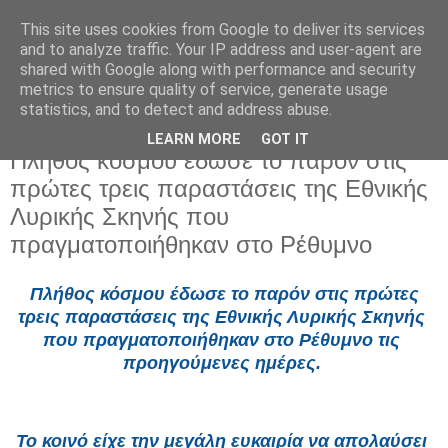
This site uses cookies from Google to deliver its services
and to analyze traffic. Your IP address and user-agent are
shared with Google along with performance and security
metrics to ensure quality of service, generate usage
statistics, and to detect and address abuse.
LEARN MORE
GOT IT
Δευτέρα 11 Μαΐου 2026
Πλήθος κόσμου έδωσε το παρόν στις
πρώτες τρεις παραστάσεις της Εθνικής
Λυρικής Σκηνής που
πραγματοποιήθηκαν στο Ρέθυμνο
Πλήθος κόσμου έδωσε το παρόν στις πρώτες 
τρεις παραστάσεις της Εθνικής Λυρικής Σκηνής 
που πραγματοποιήθηκαν στο Ρέθυμνο τις 
προηγούμενες ημέρες. 
Το κοινό είχε την μεγάλη ευκαιρία να απολαύσει 