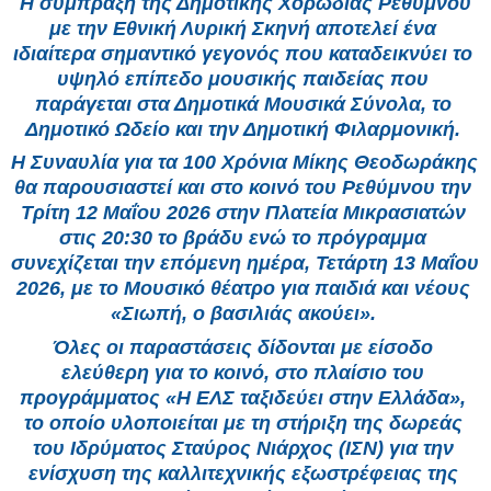
 Η σύμπραξη της Δημοτικής Χορωδίας Ρεθύμνου 
με την Εθνική Λυρική Σκηνή αποτελεί ένα 
ιδιαίτερα σημαντικό γεγονός που καταδεικνύει το 
υψηλό επίπεδο μουσικής παιδείας που 
παράγεται στα Δημοτικά Μουσικά Σύνολα, το 
Δημοτικό Ωδείο και την Δημοτική Φιλαρμονική. 
Η Συναυλία για τα 100 Χρόνια Μίκης Θεοδωράκης 
θα παρουσιαστεί και στο κοινό του Ρεθύμνου την 
Τρίτη 12 Μαΐου 2026 στην Πλατεία Μικρασιατών 
στις 20:30 το βράδυ ενώ το πρόγραμμα 
συνεχίζεται την επόμενη ημέρα, Τετάρτη 13 Μαΐου 
2026, με το Μουσικό θέατρο για παιδιά και νέους 
«Σιωπή, ο βασιλιάς ακούει». 
Όλες οι παραστάσεις δίδονται με είσοδο 
ελεύθερη για το κοινό, στο πλαίσιο του 
προγράμματος «Η ΕΛΣ ταξιδεύει στην Ελλάδα», 
το οποίο υλοποιείται με τη στήριξη της δωρεάς 
του Ιδρύματος Σταύρος Νιάρχος (ΙΣΝ) για την 
ενίσχυση της καλλιτεχνικής εξωστρέφειας της 