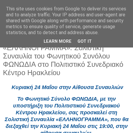
This site uses cookies from Google to deliver its services
and to analyze traffic. Your IP address and user-agent are
shared with Google along with performance and security
metrics to ensure quality of service, generate usage
statistics, and to detect and address abuse.
LEARN MORE
GOT IT
Δευτέρα 18 Μαΐου 2026
«ΕΛΛΗΝΟΓΡΑΜΜΑ»: Σολιστική
Συναυλία του Φωνητικού Συνόλου
ΦΩΝΩΔΙΑ στο Πολιτιστικό Συνεδριακό
Κέντρο Ηρακλείου
Κυριακή 24 Μαΐου στην Αίθουσα Συναυλιών
Το Φωνητικό Σύνολο ΦΩΝΩΔΙΑ, με την
υποστήριξη του Πολιτιστικού Συνεδριακού
Κέντρου Ηρακλείου, σας προσκαλεί στη
Σολιστική Συναυλία «ΕΛΛΗΝΟΓΡΑΜΜΑ», που θα
διεξαχθεί την Κυριακή 24 Μαΐου στις 19:00, στην