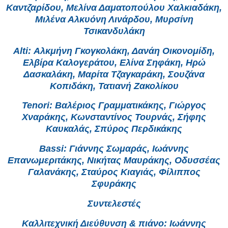
Καντζαρίδου, Μελίνα Δαματοπούλου Χαλκιαδάκη,
Μιλένα Αλκυόνη Λινάρδου, Μυρσίνη
Τσικανδυλάκη
Alti: Αλκμήνη Γκογκολάκη, Δανάη Οικονομίδη,
Ελβίρα Καλογεράτου, Ελίνα Σηφάκη, Ηρώ
Δασκαλάκη, Μαρίτα Τζαγκαράκη, Σουζάνα
Κοπιδάκη, Τατιανή Ζακολίκου
Tenori: Βαλέριος Γραμματικάκης, Γιώργος
Χναράκης, Κωνσταντίνος Τουρνάς, Σήφης
Καυκαλάς, Σπύρος Περδικάκης
Bassi: Γιάννης Σωμαράς, Ιωάννης
Επανωμεριτάκης, Νικήτας Μαυράκης, Οδυσσέας
Γαλανάκης, Σταύρος Κιαγιάς, Φίλιππος
Σφυράκης
Συντελεστές
Καλλιτεχνική Διεύθυνση & πιάνο: Ιωάννης