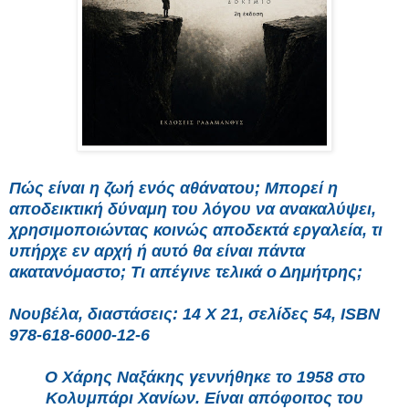
Πώς είναι η ζωή ενός αθάνατου; Μπορεί η
αποδεικτική δύναμη του λόγου να ανακαλύψει,
χρησιμοποιώντας κοινώς αποδεκτά εργαλεία, τι
υπήρχε εν αρχή ή αυτό θα είναι πάντα
ακατανόμαστο; Τι απέγινε τελικά ο Δημήτρης;
Νουβέλα, διαστάσεις: 14 Χ 21, σελίδες 54, ISBN
978-618-6000-12-6
Ο Χάρης Ναξάκης γεννήθηκε το 1958 στο
Κολυμπάρι Χανίων. Είναι απόφοιτος του