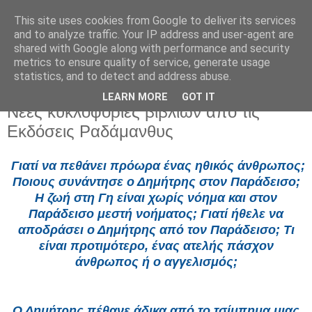
This site uses cookies from Google to deliver its services
and to analyze traffic. Your IP address and user-agent are
shared with Google along with performance and security
metrics to ensure quality of service, generate usage
statistics, and to detect and address abuse.
LEARN MORE
GOT IT
Παρασκευή 22 Μαΐου 2026
Νέες κυκλοφορίες βιβλίων από τις
Εκδόσεις Ραδάμανθυς
Γιατί να πεθάνει πρόωρα ένας ηθικός άνθρωπος;
Ποιους συνάντησε ο Δημήτρης στον Παράδεισο;
Η ζωή στη Γη είναι χωρίς νόημα και στον
Παράδεισο μεστή νοήματος; Γιατί ήθελε να
αποδράσει ο Δημήτρης από τον Παράδεισο; Τι
είναι προτιμότερο, ένας ατελής πάσχον
άνθρωπος ή ο αγγελισμός;
Ο Δημήτρης πέθανε άδικα από το τσίμπημα μιας