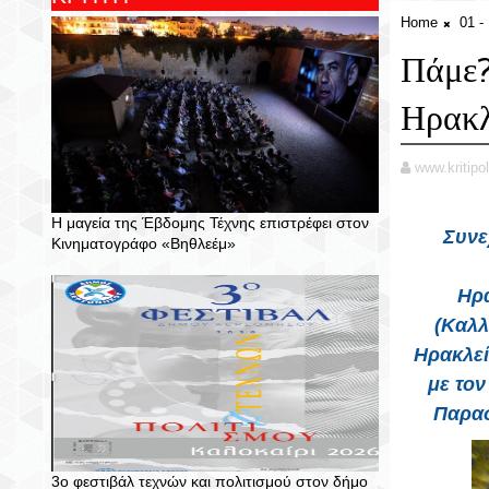
Home
01 
Πάμε?
Ηρακλ
www.kritipol
Η μαγεία της Έβδομης Τέχνης επιστρέφει στον
Συνεχ
Κινηματογράφο «Βηθλεέμ»
Ηρα
(Καλλ
Ηρακλεί
με το
Παρασ
3ο φεστιβάλ τεχνών και πολιτισμού στον δήμο