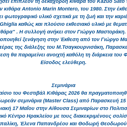
ήσει επιπλέον τη δεκάχορδη κιθάρα του Kazuo Sato 
ην κιθάρα Antonio Marin Montero, του 1980. Στην έκθ
ι φωτογραφικό υλικό σχετικά με τη ζωή και την καρι
Ghiglia καθώς και πλούσιο εκθεσιακό υλικό με θεματ
ιθάρα" . Η συλλογή ανήκει στον Γιώργο Μαστοράκη.
οποιηθεί ξενάγηση στην Έκθεση από τον Γιώργο Μ
 πέρας της διάλεξης του Μ.Τσαγκουρνισάκη, Παρασκε
θεση θα παραμείνει ανοιχτή καθόλη τη διάρκεια του 
Είσοδος ελεύθερη.
Σεμινάρια
αίσιο του Φεστιβάλ Κιθάρας 2026 θα πραγματοποιηθ
δωρεάν σεμινάρια (Master Class) από Παρασκευή 15 
ιακή 17 Μαΐου στην Αίθουσα Σεμιναρίων στο Πολιτισ
κό Κέντρο Ηρακλείου με τους διακεκριμένους σολί
παλίκη, Έλενα Παπανδρέου και Θοδωρή Θεοδωρού