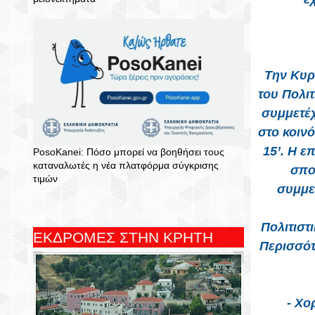
Την Κυρ
του Πολι
συμμετέ
στο κοιν
15’. Η ε
PosoKanei: Πόσο μπορεί να βοηθήσει τους
καταναλωτές η νέα πλατφόρμα σύγκρισης
σπο
τιμών
συμμε
Πολιτιστ
ΕΚΔΡΟΜΕΣ ΣΤΗΝ ΚΡΗΤΗ
Περισσότ
- Χο