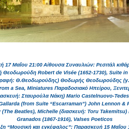
ή 17 Μαΐου 21:00 Αίθουσα Συναυλιών: Ρεσιτάλ κιθά
Θεοδωρούδη Robert de Visée (1652-1730), Suite in
γραφή: Θ.Θεοδωρούδης) Θοδωρής Θεοδωρούδης (γ. 
rom a Sea, Miniatures Παραδοσιακό Ηπείρου, Ξενιτ
ιασκευή: Σταυρούλα Νάκη) Mario Castelnuovo-Tedes
 Gallarda (from Suite “Escarraman”) John Lennon & 
 (The Beatles), Michelle (διασκευή: Toru Takemitsu)
Granados (1867-1916), Valses Poeticos
εξη “Μουσική και εγκέφαλος”: Παρασκευή 15 Μαΐου 1