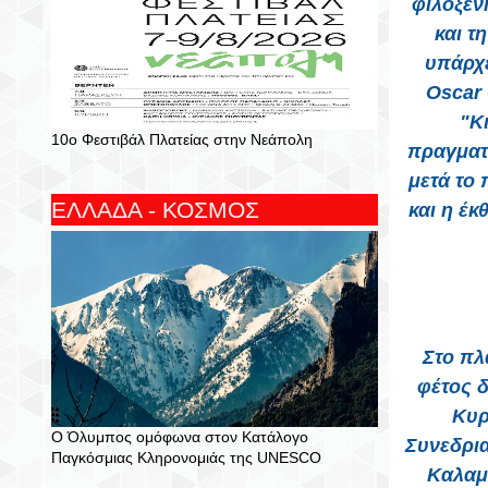
φιλοξεν
και τ
υπάρχε
Oscar 
"Κ
10ο Φεστιβάλ Πλατείας στην Νεάπολη
πραγματ
μετά το
ΕΛΛΑΔΑ - ΚΟΣΜΟΣ
και η έκ
Στο πλ
φέτος 
Κυρ
Ο Όλυμπος ομόφωνα στον Κατάλογο
Συνεδρια
Παγκόσμιας Κληρονομιάς της UNESCO
Καλαμ