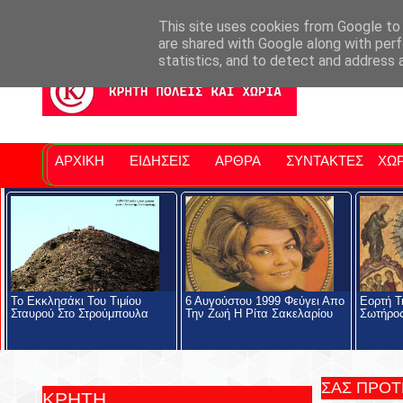
Σητειακά Νέα
Νομός Λασιθίου
Αγαπάμε Ρέθυμνο
Επ
This site uses cookies from Google to d
are shared with Google along with perf
statistics, and to detect and address 
ΑΡΧΙΚΗ
ΕΙΔΗΣΕΙΣ
ΑΡΘΡΑ
ΣΥΝΤΑΚΤΕΣ
ΧΩΡ
Το Εκκλησάκι Του Τιμίου
6 Αυγούστου 1999 Φεύγει Απο
Eορτή Τ
Σταυρού Στο Στρούμπουλα
Την Ζωή Η Ρίτα Σακελαρίου
Σωτήρο
ΣΑΣ ΠΡΟ
ΚΡΗΤΗ