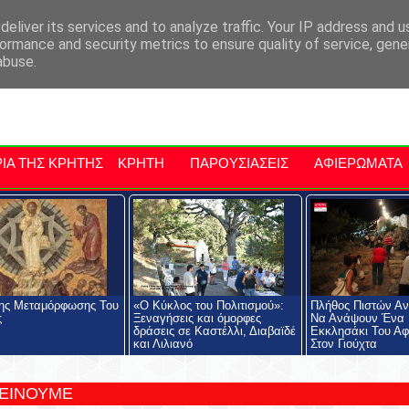
αρχία Μαλεβιζίου
Εκδηλώσεις Στην Κρήτη
Kriti Traveller
Kri
eliver its services and to analyze traffic. Your IP address and 
ormance and security metrics to ensure quality of service, gen
abuse.
ΙΑ ΤΗΣ ΚΡΗΤΗΣ
ΚΡΗΤΗ
ΠΑΡΟΥΣΙΑΣΕΙΣ
ΑΦΙΕΡΩΜΑΤΑ
ης Μεταμόρφωσης Του
«Ο Κύκλος του Πολιτισμού»:
Πλήθος Πιστών Αν
ς
Ξεναγήσεις και όμορφες
Να Ανάψουν Ένα 
δράσεις σε Καστέλλι, Διαβαϊδέ
Εκκλησάκι Του Αφ
και Λιλιανό
Στον Γιούχτα
ΤΕΙΝΟΥΜΕ