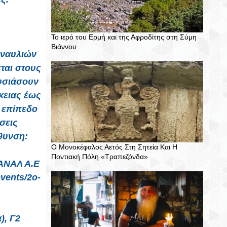
Το ιερό του Ερμή και της Αφροδίτης στη Σύμη
Βιάννου
υναυλιών
ται στους
υσιάσουν
κειας έως
ο επίπεδο
σεις
θυνση:
Ο Μονοκέφαλος Αετός Στη Σητεία Και Η
Ποντιακή Πόλη «Τραπεζόνδα»
ΠΑΝΑΛ Α.Ε
vents/2o-
), Γ2