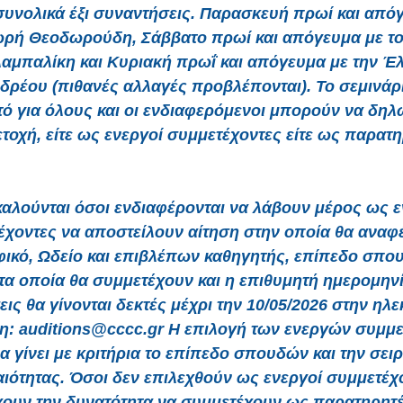
συνολικά έξι συναντήσεις. Παρασκευή πρωί και από
ρή Θεοδωρούδη, Σάββατο πρωί και απόγευμα με τ
αμπαλίκη και Κυριακή πρωΐ και απόγευμα με την Έ
ρέου (πιθανές αλλαγές προβλέπονται). Το σεμινάρι
τό για όλους και οι ενδιαφερόμενοι μπορούν να δη
τοχή, είτε ως ενεργοί συμμετέχοντες είτε ως παρατη
αλούνται όσοι ενδιαφέρονται να λάβουν μέρος ως ε
έχοντες να αποστείλουν αίτηση στην οποία θα αναφέ
ικό, Ωδείο και επιβλέπων καθηγητής, επίπεδο σπο
τα οποία θα συμμετέχουν και η επιθυμητή ημερομην
εις θα γίνονται δεκτές μέχρι την 10/05/2026 στην ηλ
η: auditions@cccc.gr Η επιλογή των ενεργών συμμ
α γίνει με κριτήρια το επίπεδο σπουδών και την σει
ιότητας. Όσοι δεν επιλεχθούν ως ενεργοί συμμετέχ
χουν την δυνατότητα να συμμετέχουν ως παρατηρητέ