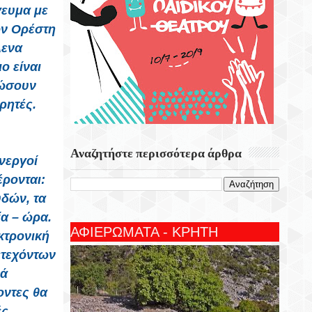
γευμα με
ον Ορέστη
λενα
ο είναι
λώσουν
ρητές.
Αναζητήστε περισσότερα άρθρα
νεργοί
ρονται:
υδών, τα
ία – ώρα.
ΑΦΙΕΡΩΜΑΤΑ - ΚΡΗΤΗ
εκτρονική
ετεχόντων
ρά
οντες θα
ς.