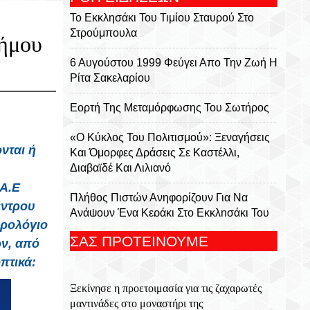
Το Εκκλησάκι Του Τιμίου Σταυρού Στο
Στρούμπουλα
Δήμου
6 Αυγούστου 1999 Φεύγει Απο Την Ζωή Η
Ρίτα Σακελαρίου
Eορτή Της Μεταμόρφωσης Του Σωτήρος
«Ο Κύκλος Του Πολιτισμού»: Ξεναγήσεις
νται ή
Και Όμορφες Δράσεις Σε Καστέλλι,
Διαβαϊδέ Και Λιλιανό
 Α.Ε
Πλήθος Πιστών Ανηφορίζουν Για Να
έντρου
Ανάψουν Ένα Κεράκι Στο Εκκλησάκι Του
ερολόγιο
Αφέντη Χριστού Στον Γιούχτα
ΣΑΣ ΠΡΟΤΕΙΝΟΥΜΕ
ν, από
Ξεκίνησε Η Προετοιμασία Για Τις
πτικά:
Ζαχαρωτές Μαντινάδες Στο Μοναστήρι
Ξεκίνησε η προετοιμασία για τις ζαχαρωτές
Της Γκουβερνιώτισσας
μαντινάδες στο μοναστήρι της