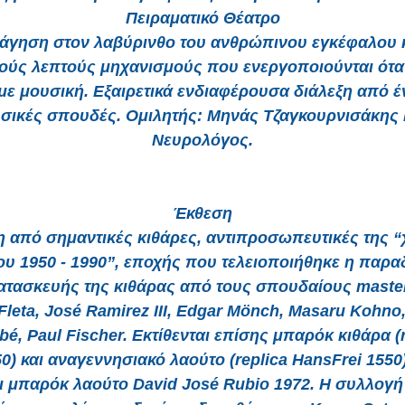
Πειραματικό Θέατρο
νάγηση στον λαβύρινθο του ανθρώπινου εγκέφαλου κ
ούς λεπτούς μηχανισμούς που ενεργοποιούνται ότα
με μουσική. Εξαιρετικά ενδιαφέρουσα διάλεξη από έ
σικές σπουδές. Ομιλητής: Μηνάς Τζαγκουρνισάκης 
Νευρολόγος.
Έκθεση
 από σημαντικές κιθάρες, αντιπροσωπευτικές της 
υ 1950 - 1990”, εποχής που τελειοποιήθηκε η παρ
κατασκευής της κιθάρας από τους σπουδαίους master 
Fleta, José Ramirez III, Edgar Mönch, Masaru Kohno
bé, Paul Fischer. Εκτίθενται επίσης μπαρόκ κιθάρα (r
0) και αναγεννησιακό λαούτο (replica HansFrei 1550
ι μπαρόκ λαούτο David José Rubio 1972. Η συλλογή