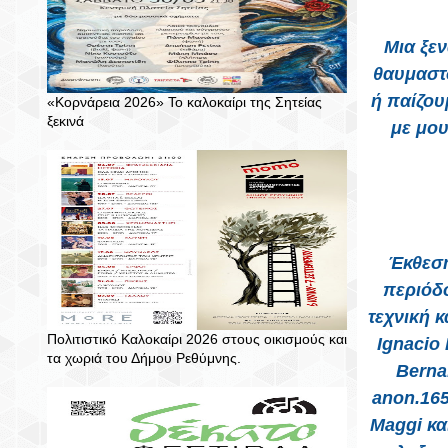
Μια ξε
θαυμαστ
ή παίζου
«Κορνάρεια 2026» Το καλοκαίρι της Σητείας
ξεκινά
με μου
Έκθεση
περιόδο
τεχνική 
Πολιτιστικό Καλοκαίρι 2026 στους οικισμούς και
Ignacio 
τα χωριά του Δήμου Ρεθύμνης.
Berna
anon.165
Maggi κα