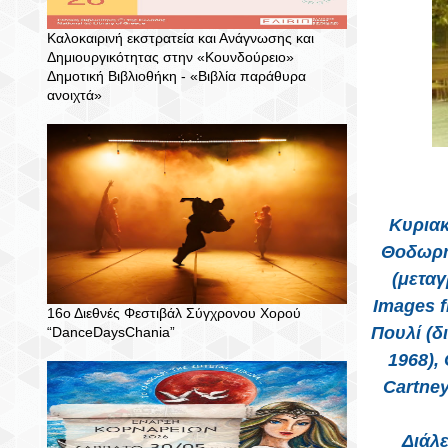
Καλοκαιρινή εκστρατεία και Ανάγνωσης και
Δημιουργικότητας στην «Κουνδούρειο»
Δημοτική Βιβλιοθήκη - «Βιβλία παράθυρα
ανοιχτά»
Κυριακ
Θοδωρή 
(μετα
Images f
16ο Διεθνές Φεστιβάλ Σύγχρονου Χορού
Πουλί (δ
“DanceDaysChania”
1968),
Cartney
Διάλ