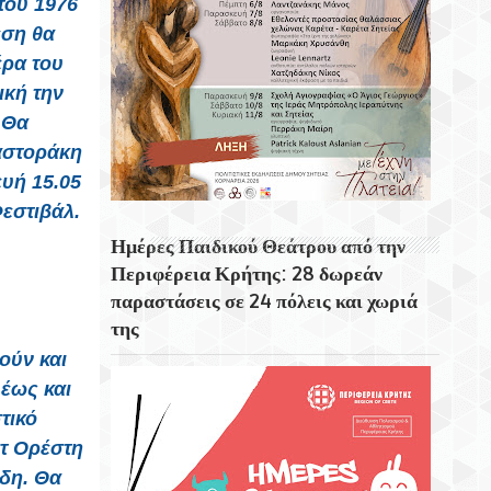
του 1976
Προορισμούς Του Κόσμου.
εση θα
έρα του
Ο Μονοκέφαλος Αετός Στη Σητεία Και Η
Ποντιακή Πόλη «Τραπεζόνδα»
ική την
 Θα
Το Ρολόι Στη Βορειοανατολική Γωνιά Του
αστοράκη
Δημοτικού Κήπου Χανίων
υή 15.05
Φεστιβάλ.
Ημέρες Παιδικού Θεάτρου από την
Περιφέρεια Κρήτης: 28 δωρεάν
παραστάσεις σε 24 πόλεις και χωριά
της
ούν και
έως και
τικό
στ Ορέστη
δη. Θα