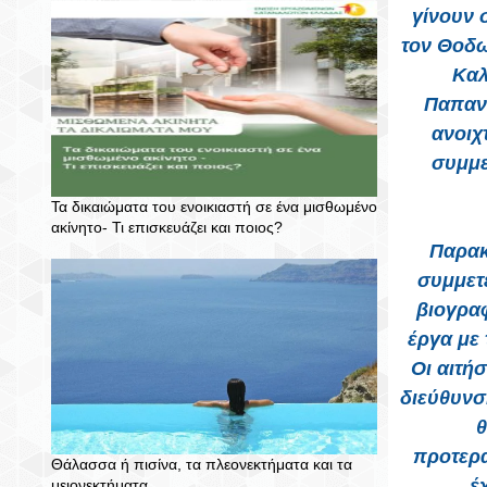
γίνουν 
τον Θοδω
Καλ
Παπανδ
ανοιχ
συμμε
Τα δικαιώματα του ενοικιαστή σε ένα μισθωμένο
ακίνητο- Τι επισκευάζει και ποιος?
Παρακ
συμμετ
βιογραφ
έργα με 
Οι αιτήσ
διεύθυνσ
θ
προτερα
Θάλασσα ή πισίνα, τα πλεονεκτήματα και τα
έ
μειονεκτήματα