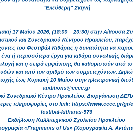
"Ελεύθερη" Σκηνή
ιακή 17 Μαΐου 2026, (18:00 – 20:30) στην Αίθουσα Σ
τιστικού και Συνεδριακού Κέντρου Ηρακλείου, παρέχε
χοντες του Φεστιβάλ Κιθάρας η δυνατότητα να παρο
ό ένα ή περισσότερα έργα για κιθάρα συνολικής διάρ
πιλογή και η σειρά εμφάνισης θα καθοριστούν από τ
υδών και από τον αριθμό των συμμετεχόντων. Δηλώ
τοχής έως Κυριακή 10 Μαΐου στην ηλεκτρονική διεύ
auditions@cccc.gr
ικό Συνεδριακό Κέντρο Ηρακλείου. Διοργάνωση ΔΕ
ερες πληροφορίες στο link: https://www.cccc.gr/gr/e
festibal-kitharas-576
Εκδήλωση Καλλιτεχνικού Σχολείου Ηρακλείου
ρογραφία «Fragments of Us» (Χορογραφία Α. Αντύπα