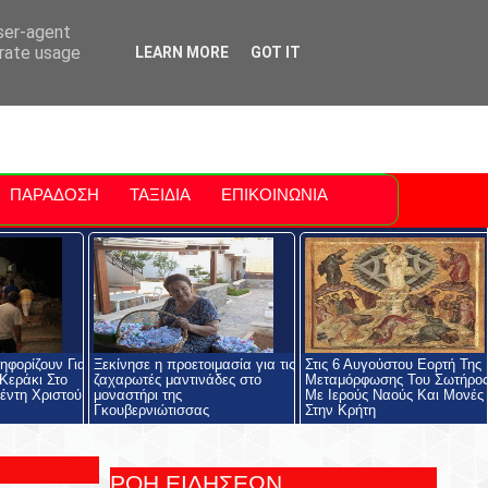
ti Polis
For Sale Sitia
Sitia Airport
user-agent
erate usage
LEARN MORE
GOT IT
ΠΑΡΑΔΟΣΗ
ΤΑΞΙΔΙΑ
ΕΠΙΚΟΙΝΩΝΙΑ
ηφορίζουν Για
Ξεκίνησε η προετοιμασία για τις
Στις 6 Αυγούστου Εορτή Της
Κεράκι Στο
ζαχαρωτές μαντινάδες στο
Μεταμόρφωσης Του Σωτήρο
έντη Χριστού
μοναστήρι της
Με Ιερούς Ναούς Και Μονές
Γκουβερνιώτισσας
Στην Κρήτη
ΡΟΗ ΕΙΔΗΣΕΩΝ