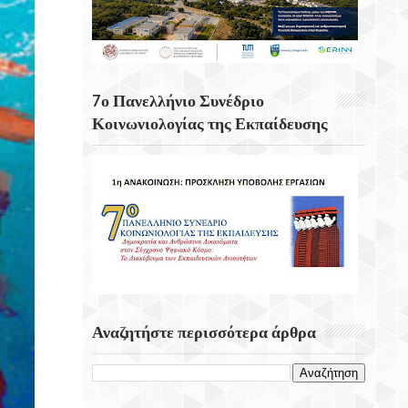
Κουνάβοι Του Δήμου Αρχανών
Αστερουσίων
5η Ετήσια Έκθεση – Γιορτή Κρητικών
Προϊόντων, Οικοτεχνίας & Χειροτεχνίας
7ο Πανελλήνιο Συνέδριο
Κοινωνιολογίας της Εκπαίδευσης
Αναζητήστε περισσότερα άρθρα