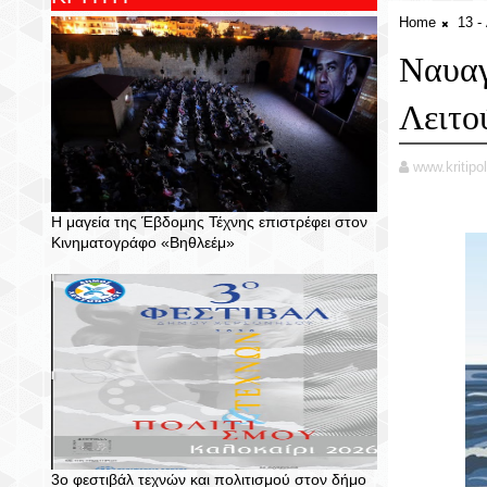
Home
13 
Ναυαγ
Λειτο
www.kritipol
Η μαγεία της Έβδομης Τέχνης επιστρέφει στον
Κινηματογράφο «Βηθλεέμ»
3ο φεστιβάλ τεχνών και πολιτισμού στον δήμο