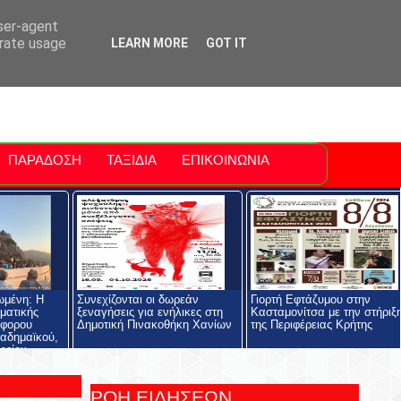
ti Polis
For Sale Sitia
Sitia Airport
user-agent
erate usage
LEARN MORE
GOT IT
ΠΑΡΑΔΟΣΗ
ΤΑΞΙΔΙΑ
ΕΠΙΚΟΙΝΩΝΙΑ
ωμένη: Η
Συνεχίζονται οι δωρεάν
Γιορτή Εφτάζυμου στην
ηματικής
ξεναγήσεις για ενήλικες στη
Κασταμονίτσα με την στήριξ
όφορου
Δημοτική Πινακοθήκη Χανίων
της Περιφέρειας Κρήτης
αδημαϊκού,
ρείου
ολής και του
ος
ΡΟΗ ΕΙΔΗΣΕΩΝ