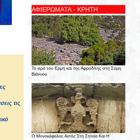
ΑΦΙΕΡΩΜΑΤΑ - ΚΡΗΤΗ
Το ιερό του Ερμή και της Αφροδίτης στη Σύμη
Βιάννου
ες
εις τις
ικό
Ο Μονοκέφαλος Αετός Στη Σητεία Και Η