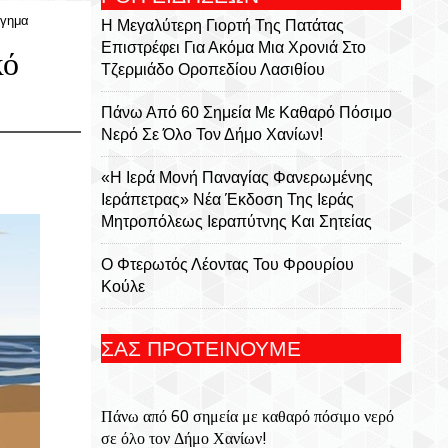
ργημα
Η Μεγαλύτερη Γιορτή Της Πατάτας
Επιστρέφει Για Ακόμα Μια Χρονιά Στο
κό
Τζερμιάδο Οροπεδίου Λασιθίου
Πάνω Από 60 Σημεία Με Καθαρό Πόσιμο
Νερό Σε Όλο Τον Δήμο Χανίων!
«Η Ιερά Μονή Παναγίας Φανερωμένης
Ιεράπετρας» Νέα Έκδοση Της Ιεράς
Μητροπόλεως Ιεραπύτνης Και Σητείας
Ο Φτερωτός Λέοντας Του Φρουρίου
Κούλε
Παναγία Η Φανερωμένη: Η Ιστορία Μιας
ΣΑΣ ΠΡΟΤΕΙΝΟΥΜΕ
Εμβληματικής Μονής, Του Χριστόφορου
Χαραλαμπάκη, Ακαδημαϊκού, Προέδρου
Της Ριζαρείου Εκκλησιαστικής Σχολής Και
Πάνω από 60 σημεία με καθαρό πόσιμο νερό
Του Ριζαρείου Ιδρύματος
σε όλο τον Δήμο Χανίων!