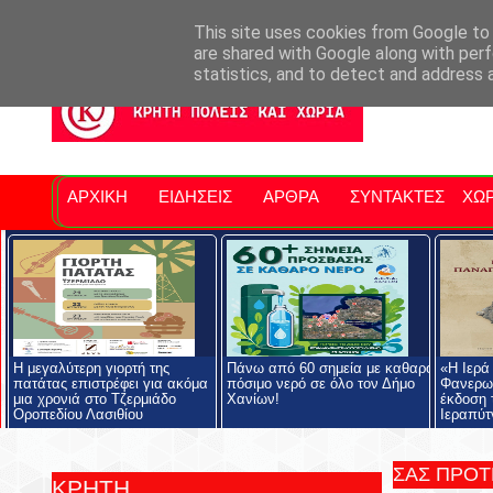
Σητειακά Νέα
Νομός Λασιθίου
Αγαπάμε Ρέθυμνο
Επ
This site uses cookies from Google to d
are shared with Google along with perf
statistics, and to detect and address 
ΑΡΧΙΚΗ
ΕΙΔΗΣΕΙΣ
ΑΡΘΡΑ
ΣΥΝΤΑΚΤΕΣ
ΧΩΡ
Η μεγαλύτερη γιορτή της
Πάνω από 60 σημεία με καθαρό
«Η Ιερά
πατάτας επιστρέφει για ακόμα
πόσιμο νερό σε όλο τον Δήμο
Φανερωμ
μια χρονιά στο Τζερμιάδο
Χανίων!
έκδοση 
Οροπεδίου Λασιθίου
Ιεραπύτ
ΣΑΣ ΠΡΟ
ΚΡΗΤΗ