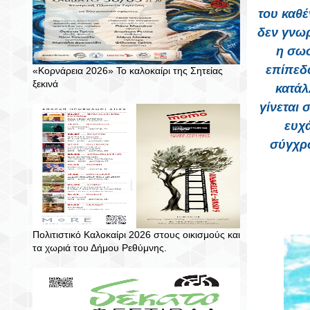
του καθέ
δεν γνωρ
η σωσ
επίπεδο
«Κορνάρεια 2026» Το καλοκαίρι της Σητείας
ξεκινά
κατάλ
γίνεται 
ευχά
σύγχρο
Πολιτιστικό Καλοκαίρι 2026 στους οικισμούς και
τα χωριά του Δήμου Ρεθύμνης.