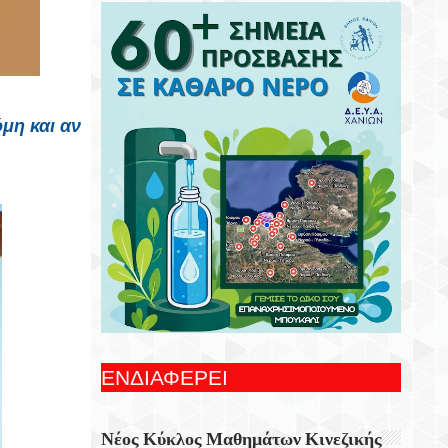
Συνεχίζονται Οι Δωρεάν Ξεναγήσεις Για
Ενήλικες Στη Δημοτική Πινακοθήκη
Χανίων
Γιορτή Εφτάζυμου Στην Κασταμονίτσα Με
Την Στήριξη Της Περιφέρειας Κρήτης
μη και αν
Οι Παραστάσεις Στα Κηποθέατρα Του
Δήμου Ηρακλείου,τη Δευτέρα 10
Αυγούστου 2026
Ξεκίνησε Η Ετήσια Έρευνα Επισκεπτών
Του Epaithros+ Για Τον Τουρισμό
Υπαίθρου Στην Ελλάδα
«Αυτοσχεδιασμοί» Με Τον Σωτήρη
Αλεξάκη Και Τον Αλέξανδρο Κανακάκη
ΕΝΔΙΑΦΕΡΕΙ
Εκθεση Ζωγραφικής «Η Χερσόνησος Με
Τα Μάτια Του H.P. Wyss»
Νέος Κύκλος Μαθημάτων Κινεζικής