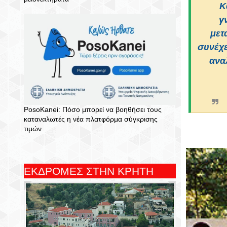
Κ
γ
μετ
συνέχε
ανα
PosoKanei: Πόσο μπορεί να βοηθήσει τους
καταναλωτές η νέα πλατφόρμα σύγκρισης
τιμών
ΕΚΔΡΟΜΕΣ ΣΤΗΝ ΚΡΗΤΗ