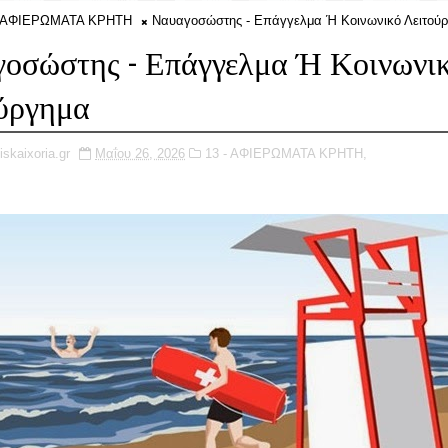
- ΑΦΙΕΡΩΜΑΤΑ ΚΡΗΤΗ
Ναυαγοσώστης - Επάγγελμα Ή Κοινωνικό Λειτού
οσώστης - Επάγγελμα Ή Κοινωνι
ύργημα
iskaixoria.gr
Μαΐου 26, 2026
13 - ΑΦΙΕΡΩΜΑΤΑ ΚΡΗΤΗ,