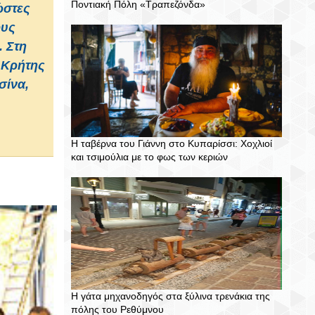
Ποντιακή Πόλη «Τραπεζόνδα»
ώστες
ους
. Στη
 Κρήτης
σίνα,
Η ταβέρνα του Γιάννη στο Κυπαρίσσι: Χοχλιοί
και τσιμούλια με το φως των κεριών
Η γάτα μηχανοδηγός στα ξύλινα τρενάκια της
πόλης του Ρεθύμνου