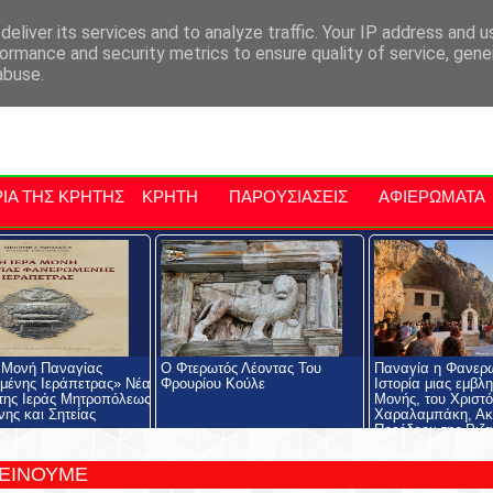
αρχία Μαλεβιζίου
Εκδηλώσεις Στην Κρήτη
Kriti Traveller
Kri
eliver its services and to analyze traffic. Your IP address and 
ormance and security metrics to ensure quality of service, gen
abuse.
ΙΑ ΤΗΣ ΚΡΗΤΗΣ
ΚΡΗΤΗ
ΠΑΡΟΥΣΙΑΣΕΙΣ
ΑΦΙΕΡΩΜΑΤΑ
 Μονή Παναγίας
Ο Φτερωτός Λέοντας Του
Παναγία η Φανερ
ένης Ιεράπετρας» Νέα
Φρουρίου Κούλε
Ιστορία μιας εμβλ
της Ιεράς Μητροπόλεως
Μονής, του Χριστ
νης και Σητείας
Χαραλαμπάκη, Ακ
Προέδρου της Ριζα
Εκκλησιαστικής Σχ
Ριζαρείου Ιδρύματ
ΤΕΙΝΟΥΜΕ