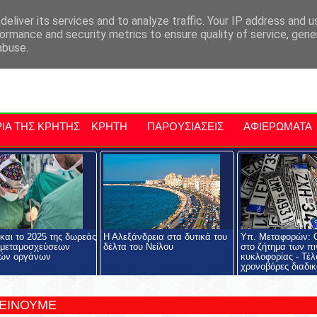
αρχία Μαλεβιζίου
Εκδηλώσεις Στην Κρήτη
Kriti Traveller
Kri
eliver its services and to analyze traffic. Your IP address and 
ormance and security metrics to ensure quality of service, gen
abuse.
ΙΑ ΤΗΣ ΚΡΗΤΗΣ
ΚΡΗΤΗ
ΠΑΡΟΥΣΙΑΣΕΙΣ
ΑΦΙΕΡΩΜΑΤΑ
και το 2025 της δωρεάς
Η Αλεξάνδρεια στα δυτικά του
Υπ. Μεταφορών: Ο
 μεταμοσχεύσεων
δέλτα του Νείλου
στο ζήτημα των π
ών οργάνων
κυκλοφορίας - Τέλ
χρονοβόρες διαδικ
ΤΕΙΝΟΥΜΕ