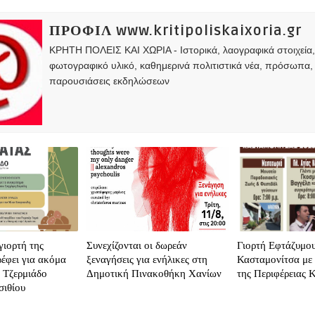
ΠΡΟΦΙΛ www.kritipoliskaixoria.gr
ΚΡΗΤΗ ΠΟΛΕΙΣ ΚΑΙ ΧΩΡΙΑ - Ιστορικά, λαογραφικά στοιχεία
φωτογραφικό υλικό, καθημερινά πολιτιστικά νέα, πρόσωπα,
παρουσιάσεις εκδηλώσεων
γιορτή της
Συνεχίζονται οι δωρεάν
Γιορτή Εφτάζυμο
ρέφει για ακόμα
ξεναγήσεις για ενήλικες στη
Κασταμονίτσα με 
ο Τζερμιάδο
Δημοτική Πινακοθήκη Χανίων
της Περιφέρειας 
σιθίου