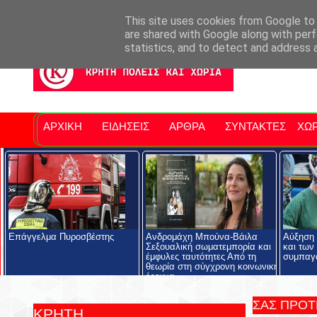
Σητειακά Νέα
Νομός Λασιθίου
Αγαπάμε Ρέθυμνο
Επ
This site uses cookies from Google to d
are shared with Google along with perf
statistics, and to detect and address 
ΑΡΧΙΚΗ
ΕΙΔΗΣΕΙΣ
ΑΡΘΡΑ
ΣΥΝΤΑΚΤΕΣ
ΧΩΡ
Επάγγελμα Πυροσβέστης
Ανδρομάχη Μπούνα-Βάιλα
Αύξηση 
Σεξουαλική σωματεμπορία και
και των
έμφυλες ταυτότητες Από τη
συμπαγ
θεωρία στη σύγχρονη κοινωνική
έρευνα
ΣΑΣ ΠΡΟ
ΚΡΗΤΗ