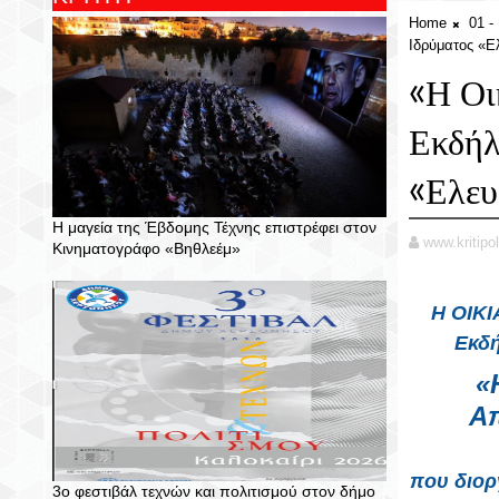
Home
01 
Ιδρύματος «Ε
«Η Οι
Εκδήλ
«Ελευ
Η μαγεία της Έβδομης Τέχνης επιστρέφει στον
www.kritipol
Κινηματογράφο «Βηθλεέμ»
Η ΟΙΚΙ
Εκδή
«
Απ
που διορ
3ο φεστιβάλ τεχνών και πολιτισμού στον δήμο