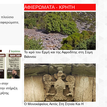
ΑΦΙΕΡΩΜΑΤΑ - ΚΡΗΤΗ
, πλούσιο
 αφιερώματα,
Το ιερό του Ερμή και της Αφροδίτης στη Σύμη
Βιάννου
υ στην
την στήριξη
Κρήτης
Ο Μονοκέφαλος Αετός Στη Σητεία Και Η