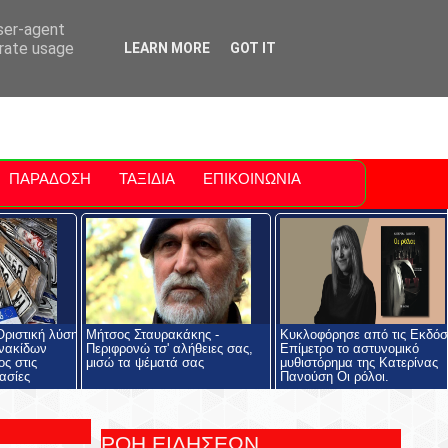
ti Polis
For Sale Sitia
Sitia Airport
user-agent
erate usage
LEARN MORE
GOT IT
ΠΑΡΑΔΟΣΗ
ΤΑΞΙΔΙΑ
ΕΠΙΚΟΙΝΩΝΙΑ
ριστική λύση
Μήτσος Σταυρακάκης -
Κυκλοφόρησε από τις Εκδόσ
ινακίδων
Περιφρονώ τσ' αλήθειες σας,
Επίμετρο το αστυνομικό
ος στις
μισώ τα ψέματά σας
μυθιστόρημα της Κατερίνας
ασίες
Πανούση Οι ρόλοι.
ΡΟΗ ΕΙΔΗΣΕΩΝ