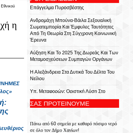
 Εθνικού
Επάγγελμα Πυροσβέστης
Ανδρομάχη Μπούνα-Βάιλα Σεξουαλική
χή η
Σωματεμπορία Και Έμφυλες Ταυτότητες
Από Τη Θεωρία Στη Σύγχρονη Κοινωνική
Έρευνα
Αύξηση Και Το 2025 Της Δωρεάς Και Των
Μεταμοσχεύσεων Συμπαγών Οργάνων
Η Αλεξάνδρεια Στα Δυτικά Του Δέλτα Του
Νείλου
 ΜΝΗΜΕΣ
έλος»
Υπ. Μεταφορών: Οριστική Λύση Στο
Ζήτημα Των Πινακίδων Κυκλοφορίας -
ή:
ΣΑΣ ΠΡΟΤΕΙΝΟΥΜΕ
Τέλος Στις Χρονοβόρες Διαδικασίες
της
Μήτσος Σταυρακάκης - Περιφρονώ Τσ'
Πάνω από 60 σημεία με καθαρό πόσιμο νερό
Αλήθειες Σας, Μισώ Τα Ψέματά Σας
λευθέριος
σε όλο τον Δήμο Χανίων!