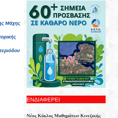
Κυκλοφόρησε Από Τις Εκδόσεις Επίμετρο
Το Αστυνομικό Μυθιστόρημα Της
Κατερίνας Πανούση Οι Ρόλοι.
της Μάχης
Σεβασμός Σε Κάθε Ζωή: Ενημέρωση Για
Τις Υποχρεώσεις Των Ιδιοκτητών Ζώων
τορικής
Συντροφιάς
9 Αυγούστου 1978 Ο Ηρακλειώτης
 περιόδου
Πιλότος Της Ολυμπιακής Που Πέταξε Το
Τεράστιο Τζάμπο Με Έναν Κατεστραμμένο
Κινητήρα Πάνω Από Τις Πολυκατοικίες
Της Αθήνας
Ειδικό Χωροταξικό Για Τον Τουρισμό: Οι
Νέοι Κανόνες Για Επενδύσεις, Νησιά Και
Προορισμούς Υπό Πίεση
ΕΝΔΙΑΦΕΡΕΙ
Σαν Σήμερα 9 Αυγούστου: Τα
Σημαντικότερα Γεγονότα Της Ημέρας
Νέος Κύκλος Μαθημάτων Κινεζικής