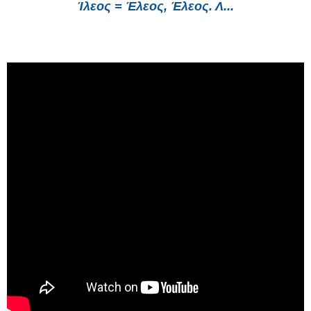
Ίλεος = Έλεος, Έλεος. Λ...