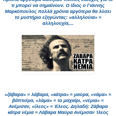
τι μπορεί να σημαίνουν. Ο ίδιος ο Γιάννης
Μαρκόπουλος πολλά χρόνια αργότερα θα λύσει
το μυστήριο εξηγώντας: «αλληλούια» =
αλληλουχία,...
«ζάβαρα» = λάβαρα, «κάτρα» = μαύρα, «νάμα» =
βάπτισμα, «λάμα» = το μαχαίρι, «νέμια» =
Ανέμισαν, «ίλεος» = Έλεος. Δηλαδή: Ζάβαρα
κάτρα νέμια = Λάβαρα Μαύρα Ανέμισαν Ίλεος