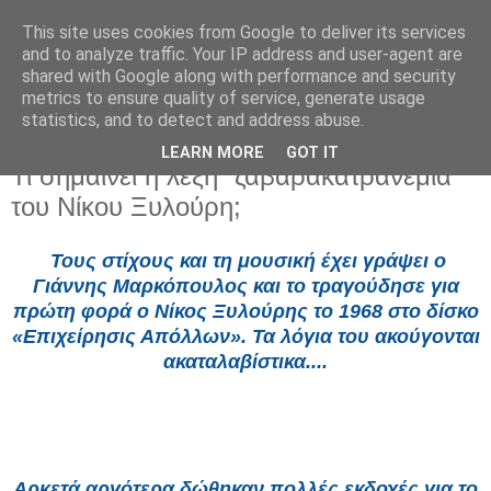
This site uses cookies from Google to deliver its services
and to analyze traffic. Your IP address and user-agent are
shared with Google along with performance and security
metrics to ensure quality of service, generate usage
statistics, and to detect and address abuse.
LEARN MORE
GOT IT
Τετάρτη 20 Μαΐου 2026
Τι σημαίνει η λέξη “ζαβαρακατρανέμια”
του Νίκου Ξυλούρη;
Τους στίχους και τη μουσική έχει γράψει ο
Γιάννης Μαρκόπουλος και το τραγούδησε για
πρώτη φορά ο Νίκος Ξυλούρης το 1968 στο δίσκο
«Επιχείρησις Απόλλων». Τα λόγια του ακούγονται
ακαταλαβίστικα....
Αρκετά αργότερα δώθηκαν πολλές εκδοχές για το