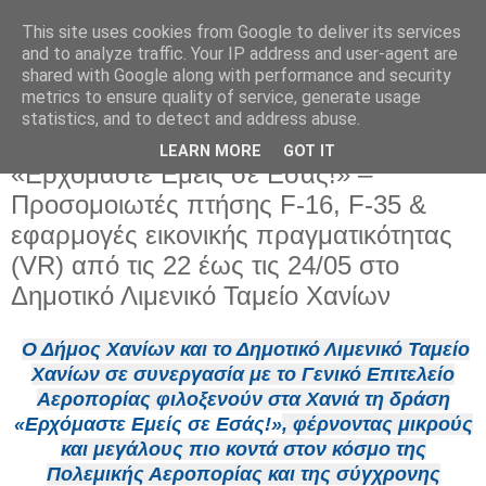
This site uses cookies from Google to deliver its services
and to analyze traffic. Your IP address and user-agent are
shared with Google along with performance and security
metrics to ensure quality of service, generate usage
statistics, and to detect and address abuse.
LEARN MORE
GOT IT
Τετάρτη 20 Μαΐου 2026
«Ερχόμαστε Εμείς σε Εσάς!» –
Προσομοιωτές πτήσης F-16, F-35 &
εφαρμογές εικονικής πραγματικότητας
(VR) από τις 22 έως τις 24/05 στο
Δημοτικό Λιμενικό Ταμείο Χανίων
Ο Δήμος Χανίων και το Δημοτικό Λιμενικό Ταμείο
Χανίων σε συνεργασία με το Γενικό Επιτελείο
Αεροπορίας φιλοξενούν στα Χανιά τη δράση
«Ερχόμαστε Εμείς σε Εσάς!»
, φέρνοντας μικρούς
και μεγάλους πιο κοντά στον κόσμο της
Πολεμικής Αεροπορίας και της σύγχρονης