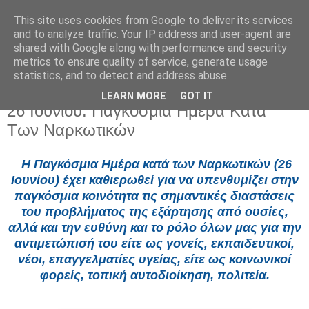
This site uses cookies from Google to deliver its services
and to analyze traffic. Your IP address and user-agent are
shared with Google along with performance and security
metrics to ensure quality of service, generate usage
statistics, and to detect and address abuse.
LEARN MORE
GOT IT
Παρασκευή 19 Ιουνίου 2026
26 Ιουνίου: Παγκόσμια Ημέρα Κατά
Των Ναρκωτικών
Η Παγκόσμια Ημέρα κατά των Ναρκωτικών (26
Ιουνίου) έχει καθιερωθεί για να υπενθυμίζει στην
παγκόσμια κοινότητα τις σημαντικές διαστάσεις
του προβλήματος της εξάρτησης από ουσίες,
αλλά και την ευθύνη και το ρόλο όλων μας για την
αντιμετώπισή του είτε ως γονείς, εκπαιδευτικοί,
νέοι, επαγγελματίες υγείας, είτε ως κοινωνικοί
φορείς, τοπική αυτοδιοίκηση, πολιτεία.