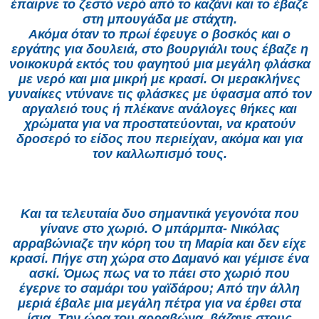
έπαιρνε το ζεστό νερό από το καζάνι και το έβαζε
στη μπουγάδα με στάχτη.
Ακόμα όταν το πρωί έφευγε ο βοσκός και ο
εργάτης για δουλειά, στο βουργιάλι τους έβαζε η
νοικοκυρά εκτός του φαγητού μια μεγάλη φλάσκα
με νερό και μια μικρή με κρασί. Οι μερακλήνες
γυναίκες ντύνανε τις φλάσκες με ύφασμα από τον
αργαλειό τους ή πλέκανε ανάλογες θήκες και
χρώματα για να προστατεύονται, να κρατούν
δροσερό το είδος που περιείχαν, ακόμα και για
τον καλλωπισμό τους.
Και τα τελευταία δυο σημαντικά γεγονότα που
γίνανε στο χωριό. Ο μπάρμπα- Νικόλας
αρραβώνιαζε την κόρη του τη Μαρία και δεν είχε
κρασί. Πήγε στη χώρα στο Δαμανό και γέμισε ένα
ασκί. Όμως πως να το πάει στο χωριό που
έγερνε το σαμάρι του γαϊδάρου; Από την άλλη
μεριά έβαλε μια μεγάλη πέτρα για να έρθει στα
ίσια. Την ώρα του αρραβώνα, βάζανε στους