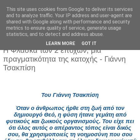
This site uses cookies from Google to deliver its services
and to analyze traffic. Your IP address and user-agent are
shared with Google along with performance and security
metrics to ensure quality of service, generate usage
statistics, and to detect and address abuse.
LEARN MORE
GOT IT
Τρίτη 30 Ιουνίου 2026
Η Φλάσκα των 2 εποχών, μια
πραγματικότητα της κατοχής - Γιάννη
Τσακπίση
Του Γιάννη Τσακπίση
Όταν ο άνθρωπος ήρθε στη ζωή από τον
δημιουργό Θεό, η φύση ήτανε γεμάτη από
φυτικούς και ζωικούς οργανισμούς. Του είχε πει
ότι όλος αυτός ο απέραντος τόπος είναι δικός
σου, θα χρησιμοποιείς τη νοημοσύνη που σου