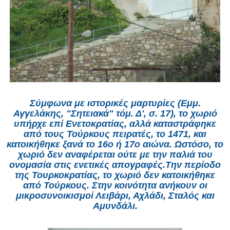
Σύμφωνα με ιστορικές μαρτυρίες (Εμμ.
Αγγελάκης, "Σητειακά" τόμ. Δ', σ. 17), το χωριό
υπήρχε επί Ενετοκρατίας, αλλά καταστράφηκε
από τους Τούρκους πειρατές, το 1471, και
κατοικήθηκε ξανά το 16ο ή 17ο αιώνα. Ωστόσο, το
χωριό δεν αναφέρεται ούτε με την παλιά του
ονομασία στις ενετικές απογραφές.Την περίοδο
της Τουρκο­κρατίας, το χωριό δεν κατοικήθηκε
από Τούρκους. Στην κοινότητα ανήκουν οι
μικροσυνοικισμοί Λειβάρι, Αχλάδι, Σταλός και
Αμυνδάλι.