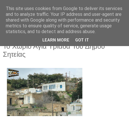
This site uses cookies from Google to deliver its services
and to analyze traffic. Your IP address and user-agent are
shared with Google along with performance and security
metrics to ensure quality of service, generate usage
statistics, and to detect and address abuse.
LEARN MORE
GOT IT
Δευτέρα 1 Ιουνίου 2026
Το Χωριό Αγία Τριάδα Του Δήμου
Σητείας