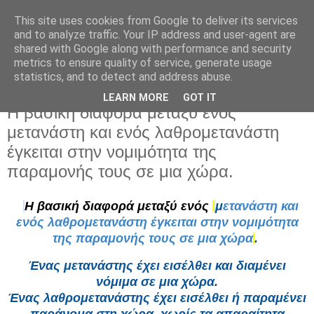
This site uses cookies from Google to deliver its services
and to analyze traffic. Your IP address and user-agent are
shared with Google along with performance and security
metrics to ensure quality of service, generate usage
statistics, and to detect and address abuse.
LEARN MORE
GOT IT
Τρίτη 30 Ιουνίου 2026
Η βασική διαφορά μεταξύ ενός
μετανάστη και ενός λαθρομετανάστη
έγκειται στην νομιμότητα της
παραμονής τους σε μια χώρα.
Η βασική διαφορά μεταξύ ενός
μ
ετανάστη και
ενός λαθρομετανάστη έγκειται στην νομιμότητα
της παραμονής τους σε μια χώρα
.
Ένας μετα
νάστης έχει εισέλθει και διαμένει
νόμιμα σε μια χώρα.
Ένας λαθρομετανάστης έχει εισέλθει ή παραμένει