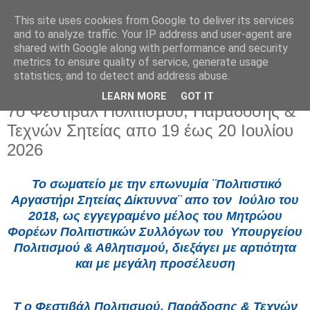
This site uses cookies from Google to deliver its services
and to analyze traffic. Your IP address and user-agent are
shared with Google along with performance and security
metrics to ensure quality of service, generate usage
statistics, and to detect and address abuse.
LEARN MORE
GOT IT
Τρίτη 7 Ιουλίου 2026
7o Φεστιβάλ Πολιτισμού, Παράδοσης &
Τεχνών Σητείας απο 19 έως 20 Ιουλίου
2026
Το σωματείο με την επωνυμία ¨Πολιτιστικό
Αργαστήρι Σητείας Δίκτυννα¨ απο τον
Ιούλιο του
2018, ως εγγεγραμένο μέλος του Μητρώου
Φορέων Πολιτιστικών Συλλόγων του
Υπουργείου
Πολιτισμού & Αθλητισμού, διεξάγει με αρτιότητα
και με μεγάλη προσέλευση
Τ ο Φεστιβάλ Πολιτισμού, Παράδοσης & Τεχνών