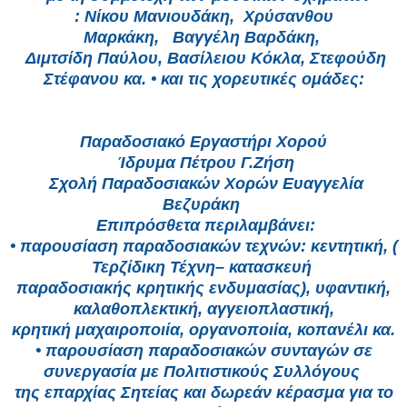
:
Nίκου Μανιουδάκη,
Χρύσανθου
Μαρκάκη,
Βαγγέλη Βαρδάκη,
Διμτσίδη Παύλου, Βασίλειου Κόκλα, Στεφούδη
Στέφανου κα.
• και τις χορευτικές ομάδες:
Παραδοσιακό Εργαστήρι Χορού
Ίδρυμα Πέτρου Γ.Ζήση
Σχολή Παραδοσιακών Χορών Ευαγγελία
Βεζυράκη
Επιπρόσθετα περιλαμβάνει:
• παρουσίαση παραδοσιακών τεχνών: κεντητική, (
Τερζίδικη Τέχνη– κατασκευή
παραδοσιακής κρητικής ενδυμασίας), υφαντική,
καλαθοπλεκτική, αγγειοπλαστική,
κρητική μαχαιροποιία, οργανοποιία, κοπανέλι κα.
• παρουσίαση παραδοσιακών συνταγών σε
συνεργασία με Πολιτιστικούς Συλλόγους
της επαρχίας Σητείας και δωρεάν κέρασμα για το