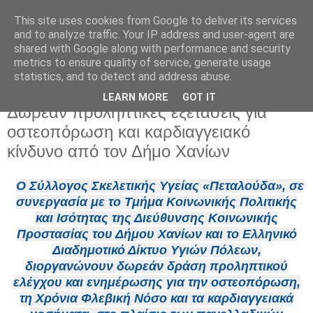
This site uses cookies from Google to deliver its services
and to analyze traffic. Your IP address and user-agent are
shared with Google along with performance and security
metrics to ensure quality of service, generate usage
statistics, and to detect and address abuse.
LEARN MORE
GOT IT
Τρίτη 7 Ιουλίου 2026
Δωρεάν προληπτικές εξετάσεις για
οστεοπόρωση και καρδιαγγειακό
κίνδυνο από τον Δήμο Χανίων
Ο Σύλλογος Σκελετικής Υγείας «Πεταλούδα», σε
συνεργασία με το Τμήμα Κοινωνικής Πολιτικής
και Ισότητας της Διεύθυνσης Κοινωνικής
Προστασίας του Δήμου Χανίων και το Ελληνικό
Διαδημοτικό Δίκτυο Υγιών Πόλεων,
διοργανώνουν δωρεάν δράση προληπτικού
ελέγχου και ενημέρωσης για την οστεοπόρωση,
τη Χρόνια Φλεβική Νόσο και τα καρδιαγγειακά