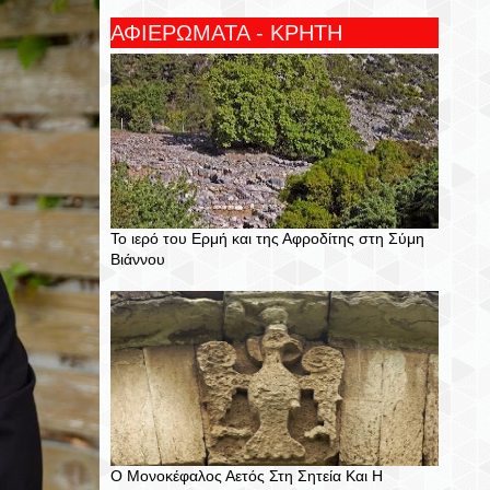
ΑΦΙΕΡΩΜΑΤΑ - ΚΡΗΤΗ
Το ιερό του Ερμή και της Αφροδίτης στη Σύμη
Βιάννου
Ο Μονοκέφαλος Αετός Στη Σητεία Και Η