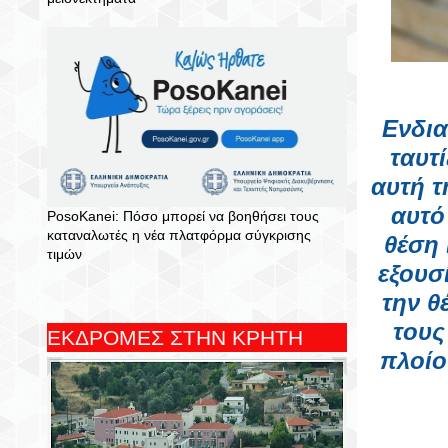
Ενδια
ταυτ
αυτή τ
αυτό
PosoKanei: Πόσο μπορεί να βοηθήσει τους
καταναλωτές η νέα πλατφόρμα σύγκρισης
θέση 
τιμών
εξουσ
την θ
τους
ΕΚΔΡΟΜΕΣ ΣΤΗΝ ΚΡΗΤΗ
πλοίο