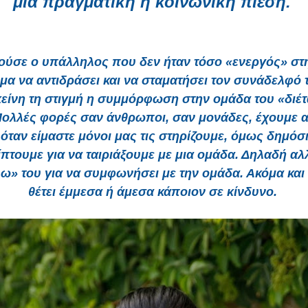
μια πραγματική ή κοινωνική πίεση.
ύσε ο υπάλληλος που δεν ήταν τόσο «ενεργός» στ
ύμα να αντιδράσει και να σταματήσει τον συνάδελφό τ
είνη τη στιγμή η συμμόρφωση στην ομάδα του «διέτα
Πολλές φορές σαν άνθρωποι, σαν μονάδες, έχουμε 
όταν είμαστε μόνοι μας τις στηρίζουμε, όμως δημόσι
πτουμε για να ταιριάξουμε με μια ομάδα. Δηλαδή αλλ
ω» του για να συμφωνήσει με την ομάδα. Ακόμα και
θέτει έμμεσα ή άμεσα κάποιον σε κίνδυνο.