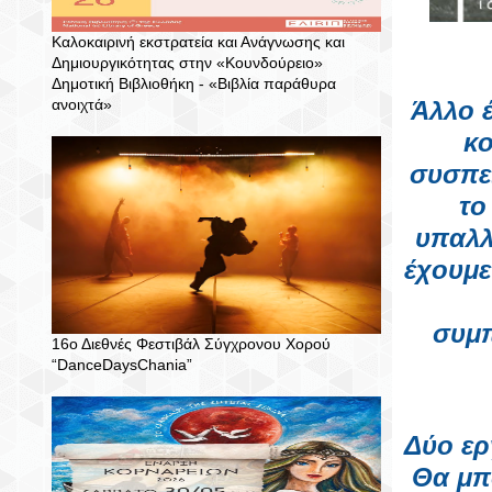
Καλοκαιρινή εκστρατεία και Ανάγνωσης και
Δημιουργικότητας στην «Κουνδούρειο»
Δημοτική Βιβλιοθήκη - «Βιβλία παράθυρα
ανοιχτά»
Άλλο έ
κο
συσπε
το
υπαλλ
έχουμε
συμπ
16ο Διεθνές Φεστιβάλ Σύγχρονου Χορού
“DanceDaysChania”
Δύο ερ
Θα μπ