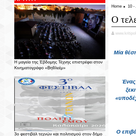
Home
10 
Ο τελ
www.kritipol
Μία θέση
Η μαγεία της Έβδομης Τέχνης επιστρέφει στον
Κινηματογράφο «Βηθλεέμ»
Ένας 
ξεκ
«υποδέχ
Ο επιβά
3ο φεστιβάλ τεχνών και πολιτισμού στον δήμο