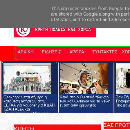
Σητειακά Νέα
Νομός Λασιθίου
Αγαπάμε Ρέθυμνο
Επ
This site uses cookies from Google to d
are shared with Google along with perf
statistics, and to detect and address 
ΑΡΧΙΚΗ
ΕΙΔΗΣΕΙΣ
ΑΡΘΡΑ
ΣΥΝΤΑΚΤΕΣ
ΧΩΡ
Ολοκληρώνεται σήμερα η
Κενά στο ρυθμιστικό πλαίσιο
Σαν Σήμ
κατάθεση αιτήσεων στην
των καλλυντικών για τα χείλη
Πραγματ
ΕΕΤΑΑ για voucher για ΚΔΑΠ,
εντοπίζουν ερευνητές
Της Δαμ
ΚΔΑΠ ΑμεΑ και
Βρεφονηπιακούς-Παιδικούς
Σταθμούς
ΣΑΣ ΠΡΟ
ΚΡΗΤΗ