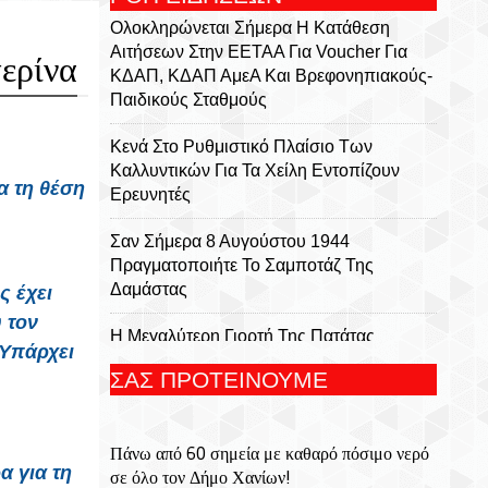
Ολοκληρώνεται Σήμερα Η Κατάθεση
Αιτήσεων Στην ΕΕΤΑΑ Για Voucher Για
τερίνα
ΚΔΑΠ, ΚΔΑΠ ΑμεΑ Και Βρεφονηπιακούς-
Παιδικούς Σταθμούς
Κενά Στο Ρυθμιστικό Πλαίσιο Των
Καλλυντικών Για Τα Χείλη Εντοπίζουν
α τη θέση
Ερευνητές
Σαν Σήμερα 8 Αυγούστου 1944
Πραγματοποιήτε Το Σαμποτάζ Της
Δαμάστας
ς έχει
 τον
Η Μεγαλύτερη Γιορτή Της Πατάτας
 Υπάρχει
Επιστρέφει Για Ακόμα Μια Χρονιά Στο
ΣΑΣ ΠΡΟΤΕΙΝΟΥΜΕ
Τζερμιάδο Οροπεδίου Λασιθίου
Πάνω Από 60 Σημεία Με Καθαρό Πόσιμο
Πάνω από 60 σημεία με καθαρό πόσιμο νερό
Νερό Σε Όλο Τον Δήμο Χανίων!
α για τη
σε όλο τον Δήμο Χανίων!