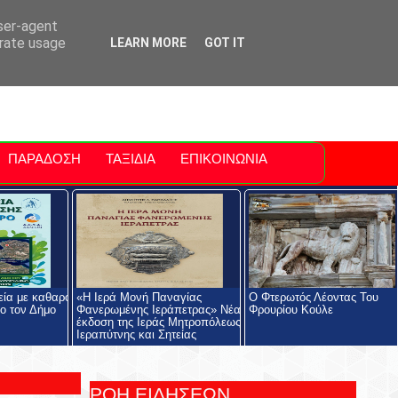
ti Polis
For Sale Sitia
Sitia Airport
user-agent
erate usage
LEARN MORE
GOT IT
ΠΑΡΑΔΟΣΗ
ΤΑΞΙΔΙΑ
ΕΠΙΚΟΙΝΩΝΙΑ
ία με καθαρό
«Η Ιερά Μονή Παναγίας
Ο Φτερωτός Λέοντας Του
ο τον Δήμο
Φανερωμένης Ιεράπετρας» Νέα
Φρουρίου Κούλε
έκδοση της Ιεράς Μητροπόλεως
Ιεραπύτνης και Σητείας
ΡΟΗ ΕΙΔΗΣΕΩΝ