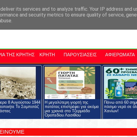
αρχία Μαλεβιζίου
Εκδηλώσεις Στην Κρήτη
Kriti Traveller
Kri
eliver its services and to analyze traffic. Your IP address and 
ormance and security metrics to ensure quality of service, gen
abuse.
ΙΑ ΤΗΣ ΚΡΗΤΗΣ
ΚΡΗΤΗ
ΠΑΡΟΥΣΙΑΣΕΙΣ
ΑΦΙΕΡΩΜΑΤΑ
ερα 8 Αυγούστου 1944
Η μεγαλύτερη γιορτή της
Πάνω από 60 σημε
οποιήτε Το Σαμποτάζ
πατάτας επιστρέφει για ακόμα
πόσιμο νερό σε όλ
άστας
μια χρονιά στο Τζερμιάδο
Χανίων!
Οροπεδίου Λασιθίου
ΤΕΙΝΟΥΜΕ