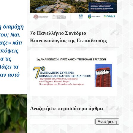
Η Μάχη Στο Σφακάκι,7 Αυγούστου 1944-
Μια Κορυφαία Πράξη Αντίστασης Κατά
Των Ναζί Κατακτητών
η διαμάχη
Σαν Σήμερα 7 Αυγούστου: Τα
7ο Πανελλήνιο Συνέδριο
ου; Ναι.
Σημαντικότερα Γεγονότα Της Ημέρας
Κοινωνιολογίας της Εκπαίδευσης
ζε» κάτι
Βρισκόμαστε Για 48 Ώρες Στη Λάρισα
απόψεις
α τις
άζει τα
 αν αυτό
Αναζητήστε περισσότερα άρθρα