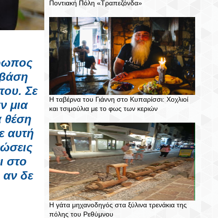
Ποντιακή Πόλη «Τραπεζόνδα»
θρωπος
 βάση
του. Σε
Η ταβέρνα του Γιάννη στο Κυπαρίσσι: Χοχλιοί
ν μια
και τσιμούλια με το φως των κεριών
α θέση
ε αυτή
εώσεις
ι στο
 αν δε
Η γάτα μηχανοδηγός στα ξύλινα τρενάκια της
πόλης του Ρεθύμνου